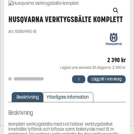
HUSQVARNA VERKTYGSBÄLTE KOMPLETT
Art:
5056990-15
2 390
kr
Lägsta pris senaste 30 dagarna:
2 390
kr
Husqvarna
Lägg till i varukorg
Verktygsbälte
komplett
mängd
Beskrivning
Ytterligare information
Beskrivning
Komplett verktygsbälte med två hölster. Verktygsbältet
innehåller lyftkrok och lyftsax samt bakstycke med 15 m