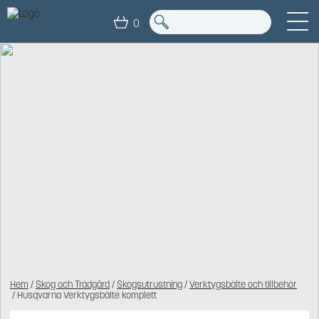
0
Hem
/
Skog och Trädgård
/
Skogsutrustning
/
Verktygsbälte och tillbehör
/ Husqvarna Verktygsbälte komplett