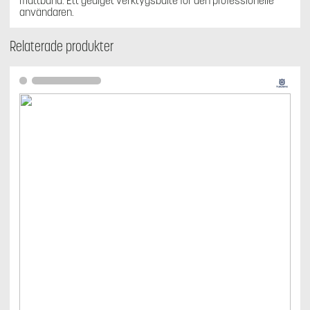
måttband. Ett gediget verktygsbälte för den professionelle
användaren.
Relaterade produkter