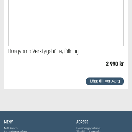
Husqvarna Verktygsbälte, fällning
2 990
kr
Lägg till i varukorg
MENY
ADRESS
Mitt konto
Fyrisborgsgatan 5
Integritetspolicy
75450
Uppsala