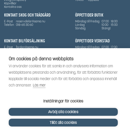
Köpvillkor
Kontakta oss
KONTAKT SKOG OCH TRÄDGÅRD
ÖPPETTIDER BUTIK
E-Post
reservdelar@sama.nu
Måndag till Fredag
07:00
18:00
Telefon
018-65 30 60
Lördag
10:00
15:00
Söndag
Stängt
KONTAKT BILFÖRSÄLJNING
ÖPPETTIDER VERKSTAD
E-Post
fordon@sama.nu
Måndag till Fredag
07:00
17:00
Telefon
0702836416
Lördag
Stängt
Söndag
Stängt
Om cookies på denna webbplats
OM SÅMA
Vi använder cookies för att samla in och analysera information om
Vi har sedan 1970-talet levererat skog-och trädgårdsprodukter till Uppsala med omnejd. Vi
webbplatsens prestanda och användning, för att förbättra funktioner
har idag även ett brett utbud av dessa produkter samt BRP:s produktsortiment, gällande
Can-Am, Sea-Doo.
kopplade till sociala medier och för att förbättra och anpassa innehåll
Vi är certifierad serviceverkstad.
och annonser.
Läs mer
SOCIALT
Följ oss för att få de senaste uppdateringarna, nyheter och spännande innehåll.
Inställningar för cookies
Avböj alla cookies
Tillåt alla cookies