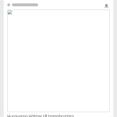
Husqvarna Hölster till trampbrytjärn