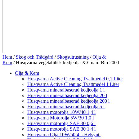
Hem
/
Skog och Trädgård
/
Skogsutrustning
/
Olja &
Kem
/ Husqvarna vegetabilisk kedjeolja X-Guard Bio 200 l
Olja & Kem
Husqvarna Active Cleaning Tvättmedel 0,1 Liter
Husqvarna Active Cleaning Tvättmedel 1 Liter
Husqvarna mineralbaserad kedjeolja 1 l
Husqvarna mineralbaserad kedjeolja 20 l
Husqvarna mineralbaserad kedjeolja 200 l
Husqvarna mineralbaserad kedjeolja 5 l
Husqvarna motorolja 10W/40 1,4 l
Husqvarna Motorolja 5W/30 1,0 l
Husqvarna motorolja SAE 30 0,6 l
Husqvarna motorolja SAE 30 1,4 l
Husqvarna Olja 10W/50 4 l. Helsynt.