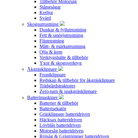
Tillbehör Motorsåg
Stångsågar
Kedjor
Svärd
Skogsutrustning
Dunkar & fyllutrustning
Fett & smörjutrustning
Filutrustning
Mått- & märkutrustning
Olja & kem
Verktygsbälte & tillbehör
Yxor & skogsverktyg
Åkgräsklippare
Frontklippare
Redskap & tillbehör för åkgräsklippare
Trädgårdstraktorer
Zero-turn & spakgräsklippare
Batterimaskiner
Batterier & tillbehör
Batterisekatör
Gräsklippare batteridriven
Häcksax batteridriven
Lövblås batteridriven
Motorsåg batteridriven
Röjsåg & Grästrimmer batteridriven