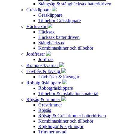
Stångsåg & stånghäcksax batteridriven
Gräsklippare
Gräsklippare
Tillbehör Gräsklippare
Häcksaxar
Häcksax
Häcksax batteridriven
Stånghäcksax
Kombimaskiner och tillbehör
Jordfräsar
Jordfräs
Kompostkvarnar
Lövblås & lövsug
Lövblåsar & lövsugar
Robotgräsklippare
Robotgräsklippare
Tillbehör & installationsmaterial
Röjsåg & trimmer
Grästrimmer
Röjsåg
Röjsåg & Grästrimmer batteridriven
Kombimaskiner och tillbehör
Röjklingor & slyklingor
Trimmerhuvud