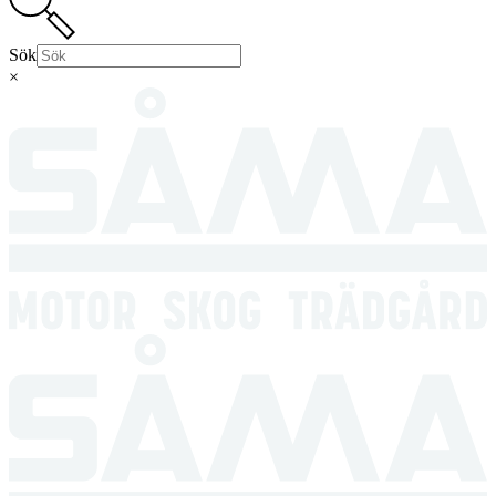
Sök
×