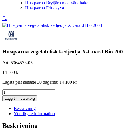
Husqvarna Brytjärn med vändhake
Husqvarna Fritidsyxa
🔍
Husqvarna vegetabilisk kedjeolja X-Guard Bio 200 l
Art:
5964573-05
14 100
kr
Lägsta pris senaste 30 dagarna:
14 100
kr
Husqvarna
vegetabilisk
Lägg till i varukorg
kedjeolja
X-
Beskrivning
Guard
Ytterligare information
Bio
200
Beskrivning
l