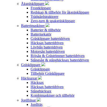
Åkgräsklippare
Frontklippare
Redskap & tillbehör för åkgräsklippare
Trädgårdstraktorer
Zero-turn & spakgräsklippare
Batterimaskiner
Batterier & tillbehör
Batterisekatör
Gräsklippare batteridriven
Häcksax batteridriven
Lövblås batteridriven
Motorsåg batteridriven
Röjsåg & Grästrimmer batteridriven
Stångsåg & stånghäcksax batteridriven
Gräsklippare
Gräsklippare
Tillbehör Gräsklippare
Häcksaxar
Häcksax
Häcksax batteridriven
Stånghäcksax
Kombimaskiner och tillbehör
Jordfräsar
Jordfräs