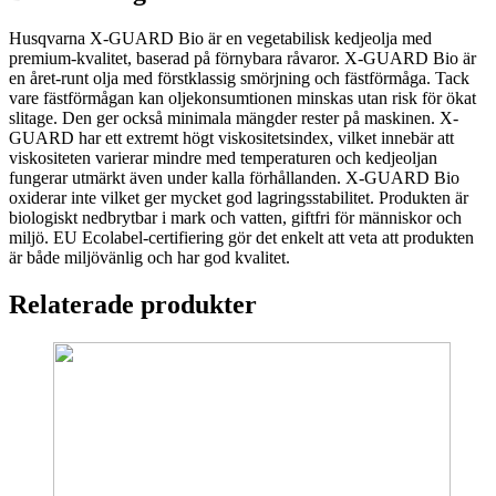
mängd
Husqvarna X-GUARD Bio är en vegetabilisk kedjeolja med
premium-kvalitet, baserad på förnybara råvaror. X-GUARD Bio är
en året-runt olja med förstklassig smörjning och fästförmåga. Tack
vare fästförmågan kan oljekonsumtionen minskas utan risk för ökat
slitage. Den ger också minimala mängder rester på maskinen. X-
GUARD har ett extremt högt viskositetsindex, vilket innebär att
viskositeten varierar mindre med temperaturen och kedjeoljan
fungerar utmärkt även under kalla förhållanden. X-GUARD Bio
oxiderar inte vilket ger mycket god lagringsstabilitet. Produkten är
biologiskt nedbrytbar i mark och vatten, giftfri för människor och
miljö. EU Ecolabel-certifiering gör det enkelt att veta att produkten
är både miljövänlig och har god kvalitet.
Relaterade produkter