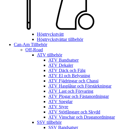
Högtryckstvätt
Högtryckstvättar tillbehör
Can-Am Tillbehör
Off-Road
ATV tillbehör
ATV Bandsatser
ATV Dekaler
ATV Däck och Fälg
ATV El och Belysning
ATV Fjädringar och Chassi
ATV Hasplåtar och Förstärkningar
ATV Last och Förvaring
ATV Plogar och Fästanordningar
ATV Speglar
ATV Styre
ATV Stötfångare och Skydd
ATV Vinschar och Draganordningar
SSV tillbehör
SSV Bandsatser