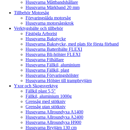
Husqvarna Måttbandshållare
Husqvarna Märkband 20 mm
Tillbehör Motorsåg
Förvaringslåda motorsåg
Husqvarna motorsågskrok
Verktygsbälte och tillbehör
Fästögla Arborist
Husqvarna Bakstycke
Husqvarna Bakstycke, med plats för första förband
Husqvarna Batteribälte FLEXI
Husqvarna Bli-hölster FLEXI
Husqvarna Filhållare
Husqvarna Fällkil, aluminium
Husqvarna Fällkil, plast
Husqvarna Förvaringshölster
Husqvarna Hölster till trampbrytjärn
Yxor och Skogsverktyg
Fällkil plast 5,5″
Fällkil, aluminium 1000g
Grensåg med stötkniv
Grensåg utan stötkniv
Husqvarna Allroundyxa A1400
Husqvarna Allroundyxa A2400
Husqvarna Allroundyxa H900
Husqvarna Brytjärn 130 cm