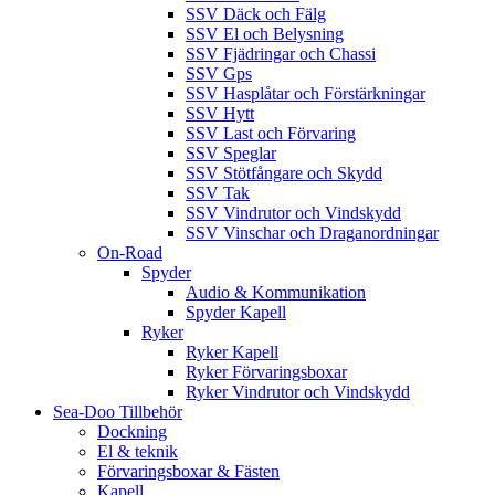
SSV Däck och Fälg
SSV El och Belysning
SSV Fjädringar och Chassi
SSV Gps
SSV Hasplåtar och Förstärkningar
SSV Hytt
SSV Last och Förvaring
SSV Speglar
SSV Stötfångare och Skydd
SSV Tak
SSV Vindrutor och Vindskydd
SSV Vinschar och Draganordningar
On-Road
Spyder
Audio & Kommunikation
Spyder Kapell
Ryker
Ryker Kapell
Ryker Förvaringsboxar
Ryker Vindrutor och Vindskydd
Sea-Doo Tillbehör
Dockning
El & teknik
Förvaringsboxar & Fästen
Kapell