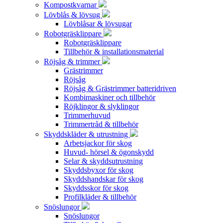
Kompostkvarnar
Lövblås & lövsug
Lövblåsar & lövsugar
Robotgräsklippare
Robotgräsklippare
Tillbehör & installationsmaterial
Röjsåg & trimmer
Grästrimmer
Röjsåg
Röjsåg & Grästrimmer batteridriven
Kombimaskiner och tillbehör
Röjklingor & slyklingor
Trimmerhuvud
Trimmertråd & tillbehör
Skyddskläder & utrustning
Arbetsjackor för skog
Huvud- hörsel & ögonskydd
Selar & skyddsutrustning
Skyddsbyxor för skog
Skyddshandskar för skog
Skyddsskor för skog
Profilkläder & tillbehör
Snöslungor
Snöslungor