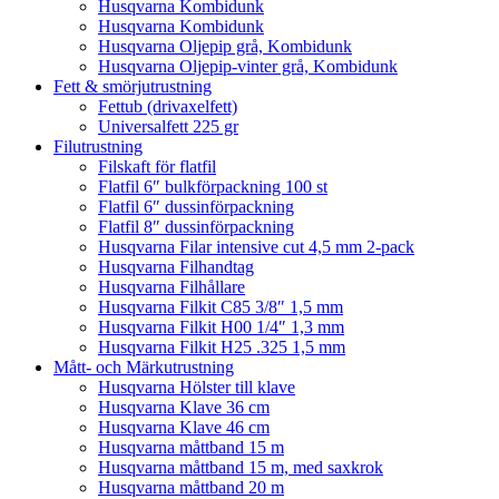
Husqvarna Kombidunk
Husqvarna Kombidunk
Husqvarna Oljepip grå, Kombidunk
Husqvarna Oljepip-vinter grå, Kombidunk
Fett & smörjutrustning
Fettub (drivaxelfett)
Universalfett 225 gr
Filutrustning
Filskaft för flatfil
Flatfil 6″ bulkförpackning 100 st
Flatfil 6″ dussinförpackning
Flatfil 8″ dussinförpackning
Husqvarna Filar intensive cut 4,5 mm 2-pack
Husqvarna Filhandtag
Husqvarna Filhållare
Husqvarna Filkit C85 3/8″ 1,5 mm
Husqvarna Filkit H00 1/4″ 1,3 mm
Husqvarna Filkit H25 .325 1,5 mm
Mått- och Märkutrustning
Husqvarna Hölster till klave
Husqvarna Klave 36 cm
Husqvarna Klave 46 cm
Husqvarna måttband 15 m
Husqvarna måttband 15 m, med saxkrok
Husqvarna måttband 20 m