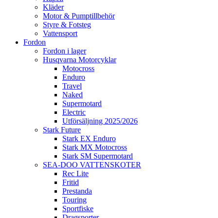
Kläder
Motor & Pumptillbehör
Styre & Fotsteg
Vattensport
Fordon
Fordon i lager
Husqvarna Motorcyklar
Motocross
Enduro
Travel
Naked
Supermotard
Electric
Utförsäljning 2025/2026
Stark Future
Stark EX Enduro
Stark MX Motocross
Stark SM Supermotard
SEA-DOO VATTENSKOTER
Rec Lite
Fritid
Prestanda
Touring
Sportfiske
Dragsporter