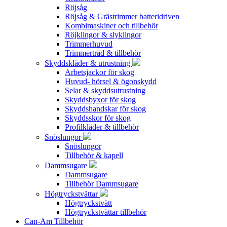
Röjsåg
Röjsåg & Grästrimmer batteridriven
Kombimaskiner och tillbehör
Röjklingor & slyklingor
Trimmerhuvud
Trimmertråd & tillbehör
Skyddskläder & utrustning
Arbetsjackor för skog
Huvud- hörsel & ögonskydd
Selar & skyddsutrustning
Skyddsbyxor för skog
Skyddshandskar för skog
Skyddsskor för skog
Profilkläder & tillbehör
Snöslungor
Snöslungor
Tillbehör & kapell
Dammsugare
Dammsugare
Tillbehör Dammsugare
Högtryckstvättar
Högtryckstvätt
Högtryckstvättar tillbehör
Can-Am Tillbehör