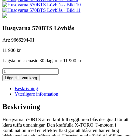
Husqvarna 570BTS Lövblås
Art:
9666294-01
11 900
kr
Lägsta pris senaste 30 dagarna:
11 900
kr
Husqvarna
570BTS
Lägg till i varukorg
Lövblås
mängd
Beskrivning
Ytterligare information
Beskrivning
Husqvarna 570BTS är en kraftfull ryggburen blås designad för att
klara tuffa utmaningar. Den kraftfulla X-TORQ ®-motorn i
kombination med en effektiv fläkt gör att blåsaren har en hög
blåskapacitet och lufthastighet. Utrustad med effektivt luftfilter som