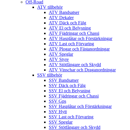
Off-Road
ATV tillbehör
ATV Bandsatser
ATV Dekaler
ATV Däck och Fälg
ATV El och Belysning
ATV Fjädringar och Chassi
ATV Hasplåtar och Förstärkningar
ATV Last och Förvaring
ATV Plogar och Fästanordningar
ATV Speglar
ATV Styre
ATV Stötfångare och Skydd
ATV Vinschar och Draganordningar
SSV tillbehör
SSV Bandsatser
SSV Däck och Fälg
SSV El och Belysning
SSV Fjädringar och Chassi
SSV Gps
SSV Hasplåtar och Förstärkningar
SSV Hytt
SSV Last och Förvaring
SSV Speglar
SSV Stötfångare och Skydd