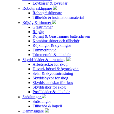
Lövblåsar & lövsugar
Robotgräsklippare
Robotgräsklippare
Tillbehör & installationsmaterial
Röjsåg & trimmer
Grästrimmer
Röjsåg
Röjsåg & Grästrimmer batteridriven
Kombimaskiner och tillbehör
Röjklingor & slyklingor
Trimmerhuvud
Trimmertråd & tillbehör
Skyddskläder & utrustning
Arbetsjackor för skog
Huvud- hörsel & ögonskydd
Selar & skyddsutrustning
Skyddsbyxor för skog
Skyddshandskar för skog
Skyddsskor för skog
Profilkläder & tillbehör
Snöslungor
Snöslungor
Tillbehör & kapell
Dammsugare