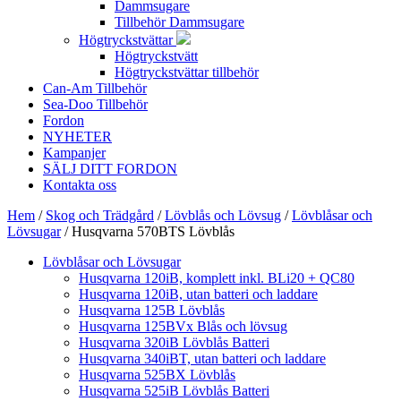
Dammsugare
Tillbehör Dammsugare
Högtryckstvättar
Högtryckstvätt
Högtryckstvättar tillbehör
Can-Am Tillbehör
Sea-Doo Tillbehör
Fordon
NYHETER
Kampanjer
SÄLJ DITT FORDON
Kontakta oss
Hem
/
Skog och Trädgård
/
Lövblås och Lövsug
/
Lövblåsar och
Lövsugar
/ Husqvarna 570BTS Lövblås
Lövblåsar och Lövsugar
Husqvarna 120iB, komplett inkl. BLi20 + QC80
Husqvarna 120iB, utan batteri och laddare
Husqvarna 125B Lövblås
Husqvarna 125BVx Blås och lövsug
Husqvarna 320iB Lövblås Batteri
Husqvarna 340iBT, utan batteri och laddare
Husqvarna 525BX Lövblås
Husqvarna 525iB Lövblås Batteri