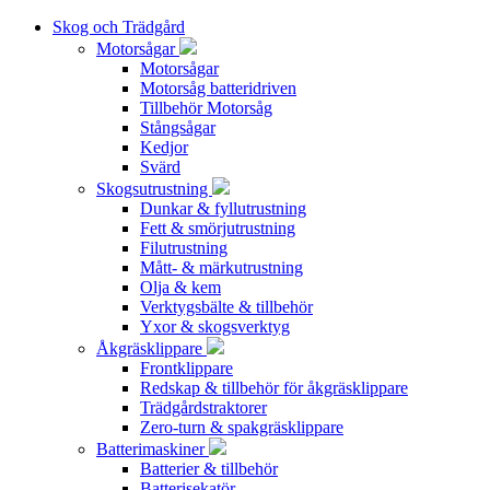
Skog och Trädgård
Motorsågar
Motorsågar
Motorsåg batteridriven
Tillbehör Motorsåg
Stångsågar
Kedjor
Svärd
Skogsutrustning
Dunkar & fyllutrustning
Fett & smörjutrustning
Filutrustning
Mått- & märkutrustning
Olja & kem
Verktygsbälte & tillbehör
Yxor & skogsverktyg
Åkgräsklippare
Frontklippare
Redskap & tillbehör för åkgräsklippare
Trädgårdstraktorer
Zero-turn & spakgräsklippare
Batterimaskiner
Batterier & tillbehör
Batterisekatör