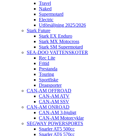
Travel
Naked
Supermotard
Electric
Utförsäljning 2025/2026
Stark Future
Stark EX Enduro
Stark MX Motocross
Stark SM Supermotard
SEA-DOO VATTENSKOTER
Rec Lite
Fritid
Prestanda
Touring
Sportfiske
Dragsporter
CAN-AM OFFROAD
CAN-AM ATV
CAN-AM SSV
CAN-AM ONROAD
CAN-AM 3-hjuligt
CAN-AM Motorcyklar
SEGWAY POWERSPORTS
Snarler AT5 500cc
Snarler AT6 570cc