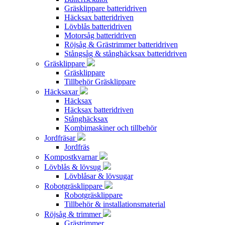
Gräsklippare batteridriven
Häcksax batteridriven
Lövblås batteridriven
Motorsåg batteridriven
Röjsåg & Grästrimmer batteridriven
Stångsåg & stånghäcksax batteridriven
Gräsklippare
Gräsklippare
Tillbehör Gräsklippare
Häcksaxar
Häcksax
Häcksax batteridriven
Stånghäcksax
Kombimaskiner och tillbehör
Jordfräsar
Jordfräs
Kompostkvarnar
Lövblås & lövsug
Lövblåsar & lövsugar
Robotgräsklippare
Robotgräsklippare
Tillbehör & installationsmaterial
Röjsåg & trimmer
Grästrimmer