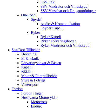
SSV Tak
SSV Vindrutor och Vindskydd
SSV Vinschar och Draganordningar
On-Road
Spyder
Audio & Kommunikation
Spyder Kapell
Ryker
Ryker Kapell
Ryker Förvaringsboxar
Ryker Vindrutor och Vindskydd
Sea-Doo Tillbehör
Dockning
El & teknik
Förvaringsboxar & Fästen
Kapell
Kläder
Motor & Pumptillbehör
Styre & Fotsteg
Vattensport
Fordon
Fordon i lager
Husqvarna Motorcyklar
Motocross
Enduro