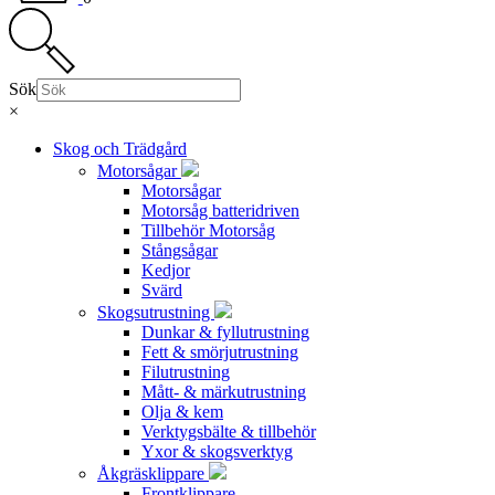
Sök
×
Skog och Trädgård
Motorsågar
Motorsågar
Motorsåg batteridriven
Tillbehör Motorsåg
Stångsågar
Kedjor
Svärd
Skogsutrustning
Dunkar & fyllutrustning
Fett & smörjutrustning
Filutrustning
Mått- & märkutrustning
Olja & kem
Verktygsbälte & tillbehör
Yxor & skogsverktyg
Åkgräsklippare
Frontklippare