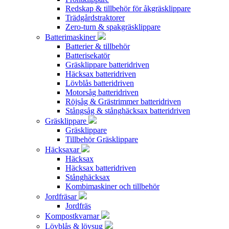
Redskap & tillbehör för åkgräsklippare
Trädgårdstraktorer
Zero-turn & spakgräsklippare
Batterimaskiner
Batterier & tillbehör
Batterisekatör
Gräsklippare batteridriven
Häcksax batteridriven
Lövblås batteridriven
Motorsåg batteridriven
Röjsåg & Grästrimmer batteridriven
Stångsåg & stånghäcksax batteridriven
Gräsklippare
Gräsklippare
Tillbehör Gräsklippare
Häcksaxar
Häcksax
Häcksax batteridriven
Stånghäcksax
Kombimaskiner och tillbehör
Jordfräsar
Jordfräs
Kompostkvarnar
Lövblås & lövsug