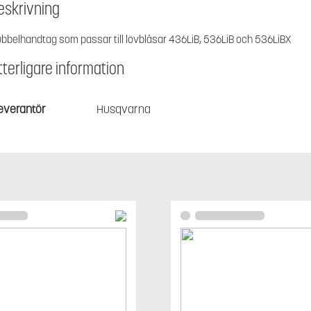
eskrivning
bbelhandtag som passar till lövblåsar 436LiB, 536LiB och 536LiBX
tterligare information
everantör
Husqvarna