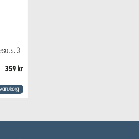
sats, 3
359
kr
i varukorg