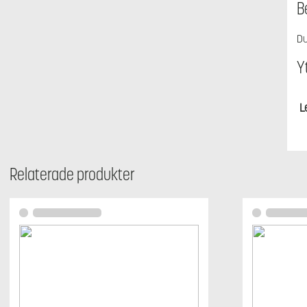
B
Du
Y
L
Relaterade produkter