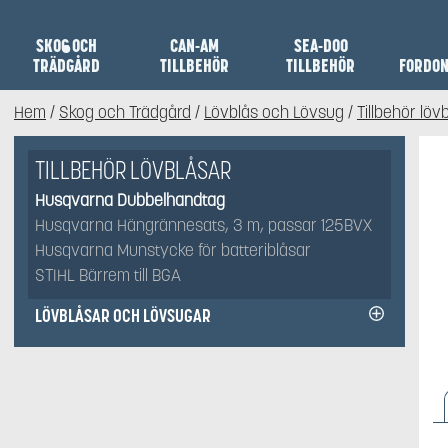
SKOG OCH
CAN-AM
SEA-DOO
TRÄDGÅRD
TILLBEHÖR
TILLBEHÖR
FORDO
Hem
/
Skog och Trädgård
/
Lövblås och Lövsug
/
Tillbehör löv
TILLBEHÖR LÖVBLÅSAR
Husqvarna Dubbelhandtag
Husqvarna Hängrännesats, 3 m, passar 125BVX
Husqvarna Munstycke för batteriblåsar
STIHL Bärrem till BGA
LÖVBLÅSAR OCH LÖVSUGAR