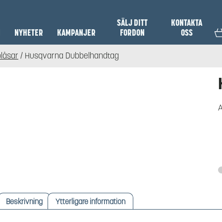
SÄLJ DITT
KONTAKTA
N
NYHETER
KAMPANJER
FORDON
OSS
blåsar
/ Husqvarna Dubbelhandtag
A
Beskrivning
Ytterligare information