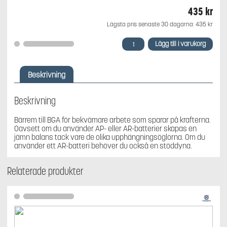
435
kr
Lägsta pris senaste 30 dagarna:
435
kr
STIHL
Lägg till i varukorg
Bärrem
till
BGA
Beskrivning
mängd
Beskrivning
Bärrem till BGA för bekvämare arbete som sparar på krafterna.
Oavsett om du använder AP- eller AR-batterier skapas en
jämn balans tack vare de olika upphängningsöglorna. Om du
använder ett AR-batteri behöver du också en stöddyna.
Relaterade produkter