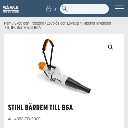
0
Hem
/
Skog och Trädgård
/
Lövblås och Lövsug
/
Tillbehör lövblåsar
/ STIHL Bärrem till BGA
STIHL BÄRREM TILL BGA
Art:
4853-710-9000