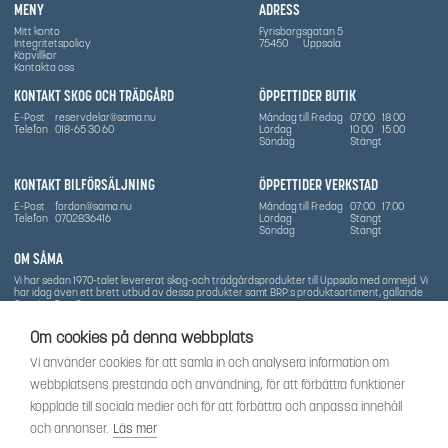
MENY
ADRESS
Mitt konto
Fyrisborgsgatan 5
Integritetspolicy
75450
Uppsala
Köpvillkor
Kontakta oss
KONTAKT SKOG OCH TRÄDGÅRD
ÖPPETTIDER BUTIK
E-Post
reservdelar@sama.nu
Måndag till Fredag
07:00
18:00
Telefon
018-65 30 60
Lördag
10:00
15:00
Söndag
Stängt
KONTAKT BILFÖRSÄLJNING
ÖPPETTIDER VERKSTAD
E-Post
fordon@sama.nu
Måndag till Fredag
07:00
17:00
Telefon
0702836416
Lördag
Stängt
Söndag
Stängt
OM SÅMA
Vi har sedan 1970-talet levererat skog-och trädgårdsprodukter till Uppsala med omnejd. Vi
har idag även ett brett utbud av dessa produkter samt BRP:s produktsortiment, gällande
Can-Am, Sea-Doo.
Vi är certifierad serviceverkstad.
Om cookies på denna webbplats
SOCIALT
Vi använder cookies för att samla in och analysera information om
Följ oss för att få de senaste uppdateringarna, nyheter och spännande innehåll.
webbplatsens prestanda och användning, för att förbättra funktioner
kopplade till sociala medier och för att förbättra och anpassa innehåll
och annonser.
Läs mer