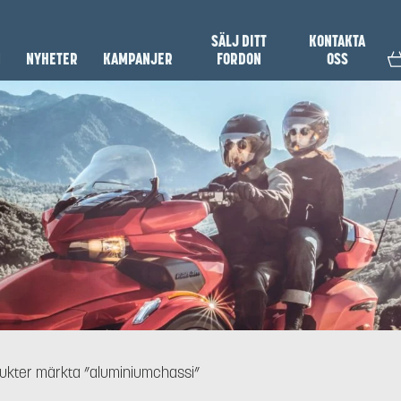
SÄLJ DITT
KONTAKTA
N
NYHETER
KAMPANJER
FORDON
OSS
ukter märkta ”aluminiumchassi”