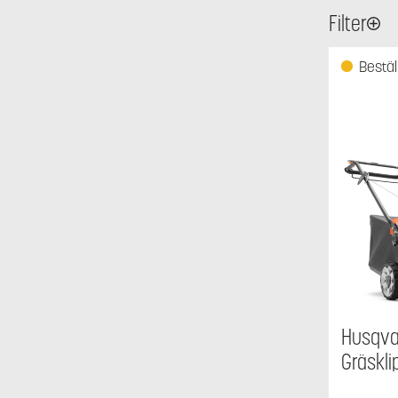
Filter
Bestäl
Husqva
Gräskli