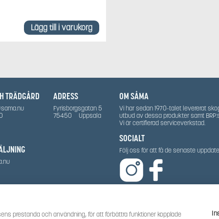
Lägg till i varukorg
CH TRÄDGÅRD
ADRESS
OM SÅMA
@sama.nu
Fyrisborgsgatan 5
Vi har sedan 1970-talet levererat sko
0
75450
Uppsala
utbud av dessa produkter samt BRP:
Vi är certifierad serviceverkstad.
SOCIALT
ÄLJNING
Följ oss för att få de senaste uppda
a.nu
In
ens prestanda och användning, för att förbättra funktioner kopplade