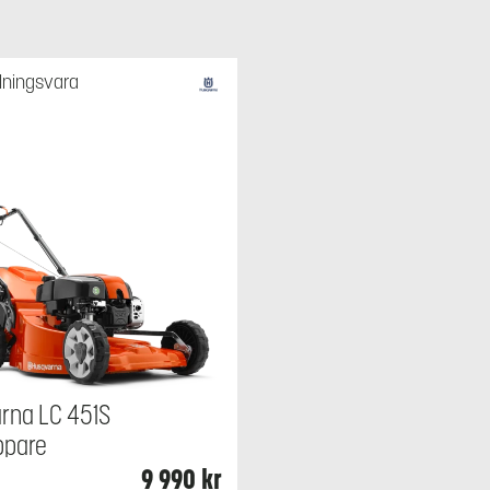
lningsvara
rna LC 451S
ppare
9 990
kr