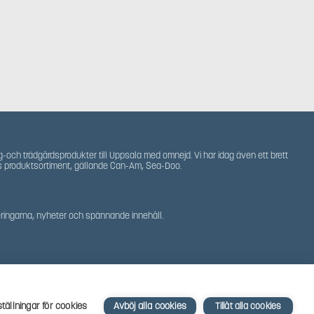
g-och trädgårdsprodukter till Uppsala med omnejd. Vi har idag även ett brett
s produktsortiment, gällande Can-Am, Sea-Doo.
teringarna, nyheter och spännande innehåll.
ställningar för cookies
Avböj alla cookies
Tillåt alla cookies