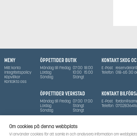
MENY
ÖPPETTIDER BUTIK
KONTAKT SKOG O
Mitt konto
Måndag till Fredag
07:00
18:00
E-Post
reservdelar
Integritetspolicy
Lördag
10:00
15:00
Telefon
018-65 30 6
Köpvillkor
Söndag
Stängt
Kontakta oss
ÖPPETTIDER VERKSTAD
KONTAKT BILFÖRS
Måndag till Fredag
07:00
17:00
E-Post
fordon@sam
Lördag
Stängt
Telefon
0702836416
Söndag
Stängt
Om cookies på denna webbplats
Vi använder cookies för att samla in och analysera information om webbplats