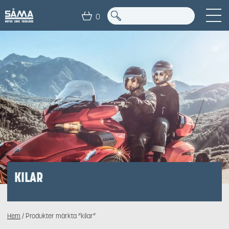
0
KILAR
Hem
/ Produkter märkta ”kilar”