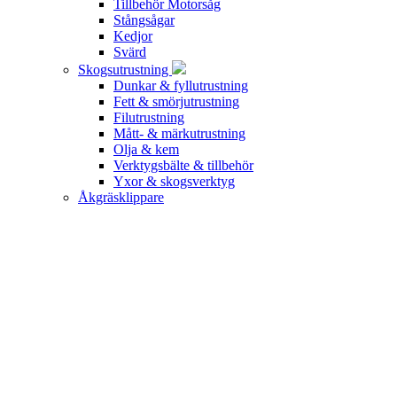
Tillbehör Motorsåg
Stångsågar
Kedjor
Svärd
Skogsutrustning
Dunkar & fyllutrustning
Fett & smörjutrustning
Filutrustning
Mått- & märkutrustning
Olja & kem
Verktygsbälte & tillbehör
Yxor & skogsverktyg
Åkgräsklippare