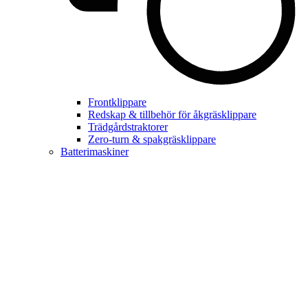
Frontklippare
Redskap & tillbehör för åkgräsklippare
Trädgårdstraktorer
Zero-turn & spakgräsklippare
Batterimaskiner