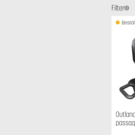
Filter
Bestäl
Outlan
passag