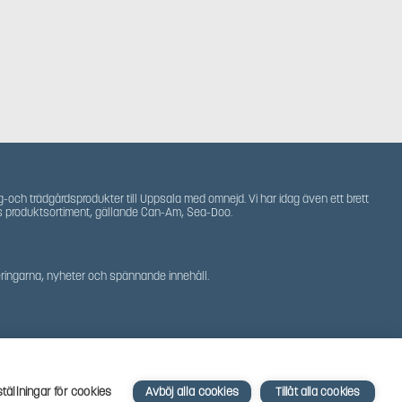
g-och trädgårdsprodukter till Uppsala med omnejd. Vi har idag även ett brett
s produktsortiment, gällande Can-Am, Sea-Doo.
teringarna, nyheter och spännande innehåll.
ställningar för cookies
Avböj alla cookies
Tillåt alla cookies