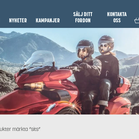
SÄLJ DITT
KONTAKTA
N
NYHETER
KAMPANJER
FORDON
OSS
ukter märkta ”sits”