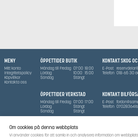
MENY
ÖPPETTIDER BUTIK
KONTAKT SKOG O
Mitt konto
Måndag till Fredag
07:00
18:00
E-Post
reservdelar
Integritetspolicy
Lördag
10:00
15:00
Telefon
018-65 30 6
Köpvillkor
Söndag
Stängt
Kontakta oss
ÖPPETTIDER VERKSTAD
KONTAKT BILFÖRS
Måndag till Fredag
07:00
17:00
E-Post
fordon@sam
Lördag
Stängt
Telefon
0702836416
Söndag
Stängt
Om cookies på denna webbplats
Vi använder cookies för att samla in och analysera information om webbplats