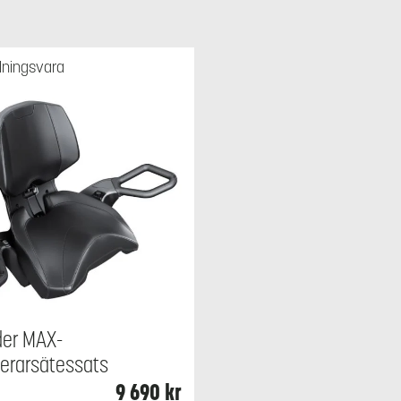
lningsvara
der MAX-
erarsätessats
9 690
kr