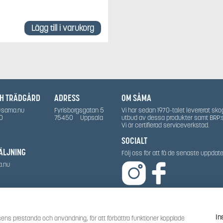
Lägg till i varukorg
CH TRÄDGÅRD
ADRESS
OM SÅMA
@sama.nu
Fyrisborgsgatan 5
Vi har sedan 1970-talet levererat sko
0
75450
Uppsala
utbud av dessa produkter samt BRP:
Vi är certifierad serviceverkstad.
SOCIALT
ÄLJNING
Följ oss för att få de senaste uppda
a.nu
In
ens prestanda och användning, för att förbättra funktioner kopplade