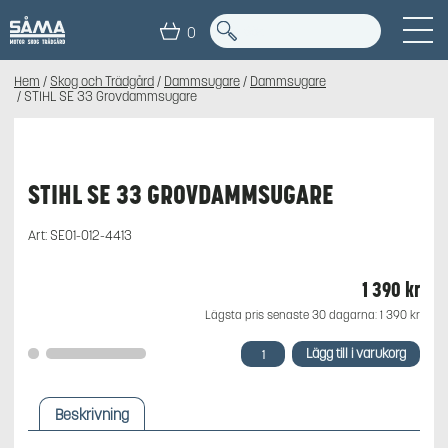
0
Hem
/
Skog och Trädgård
/
Dammsugare
/
Dammsugare
/ STIHL SE 33 Grovdammsugare
STIHL SE 33 GROVDAMMSUGARE
Art:
SE01-012-4413
1 390
kr
Lägsta pris senaste 30 dagarna:
1 390
kr
STIHL
Lägg till i varukorg
SE
33
Grovdammsugare
Beskrivning
mängd