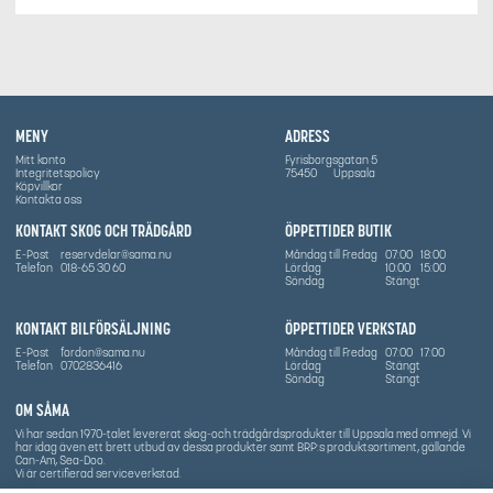
MENY
ADRESS
Mitt konto
Fyrisborgsgatan 5
Integritetspolicy
75450
Uppsala
Köpvillkor
Kontakta oss
KONTAKT SKOG OCH TRÄDGÅRD
ÖPPETTIDER BUTIK
E-Post
reservdelar@sama.nu
Måndag till Fredag
07:00
18:00
Telefon
018-65 30 60
Lördag
10:00
15:00
Söndag
Stängt
KONTAKT BILFÖRSÄLJNING
ÖPPETTIDER VERKSTAD
E-Post
fordon@sama.nu
Måndag till Fredag
07:00
17:00
Telefon
0702836416
Lördag
Stängt
Söndag
Stängt
OM SÅMA
Vi har sedan 1970-talet levererat skog-och trädgårdsprodukter till Uppsala med omnejd. Vi
har idag även ett brett utbud av dessa produkter samt BRP:s produktsortiment, gällande
Can-Am, Sea-Doo.
Vi är certifierad serviceverkstad.