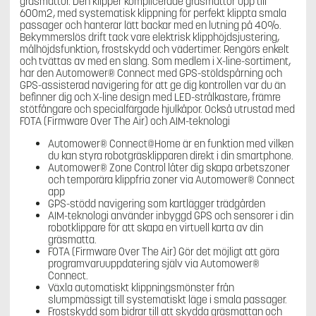
gräsmattor. Den klipper komplicerade gräsmattor upp till
600m2, med systematisk klippning för perfekt klippta smala
passager och hanterar lätt backar med en lutning på 40%.
Bekymmerslös drift tack vare elektrisk klipphöjdsjustering,
målhöjdsfunktion, frostskydd och vädertimer. Rengörs enkelt
och tvättas av med en slang. Som medlem i X-line-sortiment,
har den Automower® Connect med GPS-stöldspårning och
GPS-assisterad navigering för att ge dig kontrollen var du än
befinner dig och X-line design med LED-strålkastare, främre
stötfångare och specialfärgade hjulkåpor. Också utrustad med
FOTA (Firmware Over The Air) och AIM-teknologi
Automower® Connect@Home är en funktion med vilken
du kan styra robotgräsklipparen direkt i din smartphone.
Automower® Zone Control låter dig skapa arbetszoner
och temporära klippfria zoner via Automower® Connect
app
GPS-stödd navigering som kartlägger trädgården
AIM-teknologi använder inbyggd GPS och sensorer i din
robotklippare för att skapa en virtuell karta av din
gräsmatta.
FOTA (Firmware Over The Air) Gör det möjligt att göra
programvaruuppdatering själv via Automower®
Connect.
Växla automatiskt klippningsmönster från
slumpmässigt till systematiskt läge i smala passager.
Frostskydd som bidrar till att skydda gräsmattan och