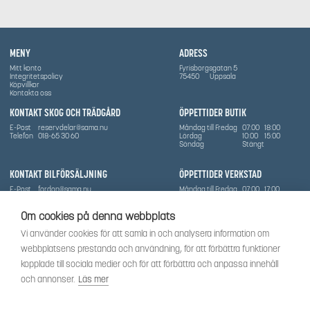
MENY
ADRESS
Mitt konto
Fyrisborgsgatan 5
Integritetspolicy
75450
Uppsala
Köpvillkor
Kontakta oss
KONTAKT SKOG OCH TRÄDGÅRD
ÖPPETTIDER BUTIK
E-Post
reservdelar@sama.nu
Måndag till Fredag
07:00
18:00
Telefon
018-65 30 60
Lördag
10:00
15:00
Söndag
Stängt
KONTAKT BILFÖRSÄLJNING
ÖPPETTIDER VERKSTAD
E-Post
fordon@sama.nu
Måndag till Fredag
07:00
17:00
Telefon
0702836416
Lördag
Stängt
Söndag
Stängt
Om cookies på denna webbplats
OM SÅMA
Vi använder cookies för att samla in och analysera information om
Vi har sedan 1970-talet levererat skog-och trädgårdsprodukter till Uppsala med omnejd. Vi
webbplatsens prestanda och användning, för att förbättra funktioner
har idag även ett brett utbud av dessa produkter samt BRP:s produktsortiment, gällande
Can-Am, Sea-Doo.
kopplade till sociala medier och för att förbättra och anpassa innehåll
Vi är certifierad serviceverkstad.
och annonser.
Läs mer
SOCIALT
Följ oss för att få de senaste uppdateringarna, nyheter och spännande innehåll.