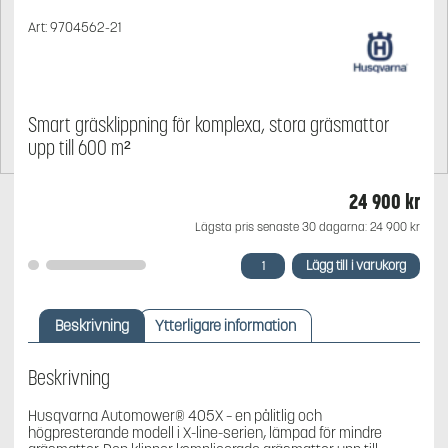
Art:
9704562-21
Smart gräsklippning för komplexa, stora gräsmattor
upp till 600 m²
24 900
kr
Lägsta pris senaste 30 dagarna:
24 900
kr
Husqvarna
Lägg till i varukorg
Automower®
405X
mängd
Beskrivning
Ytterligare information
Beskrivning
Husqvarna Automower® 405X – en pålitlig och
högpresterande modell i X-line-serien, lämpad för mindre