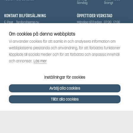
Söndag
Stängt
KONTAKT BILFÖRSÄLJNING
ÖPPETTIDER VERKSTAD
E-Post
fordon@sama.nu
Måndag till Fredag
07:00
17:00
Telefon
0702836416
Lördag
Stängt
Söndag
Stängt
Om cookies på denna webbplats
OM SÅMA
Vi använder cookies för att samla in och analysera information om
Vi har sedan 1970-talet levererat skog-och trädgårdsprodukter till Uppsala med omnejd. Vi
webbplatsens prestanda och användning, för att förbättra funktioner
har idag även ett brett utbud av dessa produkter samt BRP:s produktsortiment, gällande
Can-Am, Sea-Doo.
kopplade till sociala medier och för att förbättra och anpassa innehåll
Vi är certifierad serviceverkstad.
och annonser.
Läs mer
SOCIALT
Följ oss för att få de senaste uppdateringarna, nyheter och spännande innehåll.
Inställningar för cookies
Avböj alla cookies
Tillåt alla cookies