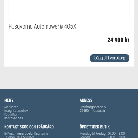
Husqvarna Automower® 405X
24 900
kr
Lägg till i varukorg
MENY
ADRESS
Mitt konto
Fyrisborgsgatan 5
Integritetspolicy
75450
Uppsala
Köpvillkor
Kontakta oss
KONTAKT SKOG OCH TRÄDGÅRD
ÖPPETTIDER BUTIK
E-Post
reservdelar@sama.nu
Måndag till Fredag
07:00
18:00
Telefon
018-65 30 60
Lördag
10:00
15:00