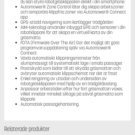
du kan styra robotgräsklipparen direkt i din smartphone.
Automower® Zone Control låter dig skapa arbetszoner
och temporära klippfria zoner via Automower® Connect
app
GPS-stödd navigering som kartlägger trädgården
AIM-teknologi använder inbyggd GPS och sensorer i din
robotklippare för att skapa en virtuell karta av din
gräsmatta.
FOTA (Firmware Over The Air) Gör det möjligt att göra
programvaruuppdatering själv via Automower®
Connect.
Växla automatiskt klippningsmönster från
slumpmässigt till systematiskt läge i smala passager.
Frostskydd som bidrar till att skydda gräsmattan och
avbryter automatiskt klippschemat när det är frost
Enkel rengöring av utsidan och undersidan av
robotgräsklipparen med hjälp av en trädgårdsslang.
Anpassar arbetstiden efter hur fort gräsmattan växer,
vilket innebär minskat slitage på såväl gräsmatta som
klippare.
Automatisk passagehantering.
Relaterade produkter