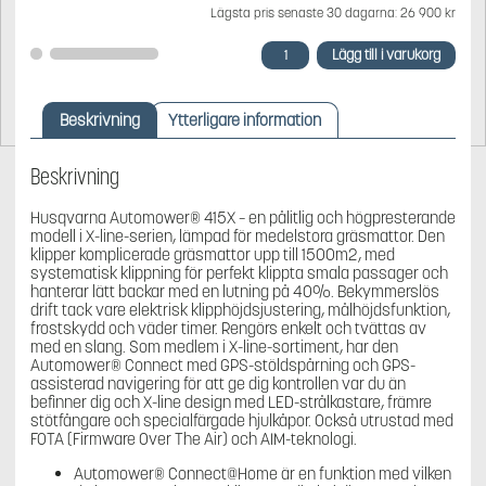
Lägsta pris senaste 30 dagarna:
26 900
kr
Husqvarna
Lägg till i varukorg
Automower®
415X
mängd
Beskrivning
Ytterligare information
Beskrivning
Husqvarna Automower® 415X – en pålitlig och högpresterande
modell i X-line-serien, lämpad för medelstora gräsmattor. Den
klipper komplicerade gräsmattor upp till 1500m2, med
systematisk klippning för perfekt klippta smala passager och
hanterar lätt backar med en lutning på 40%. Bekymmerslös
drift tack vare elektrisk klipphöjdsjustering, målhöjdsfunktion,
frostskydd och väder timer. Rengörs enkelt och tvättas av
med en slang. Som medlem i X-line-sortiment, har den
Automower® Connect med GPS-stöldspårning och GPS-
assisterad navigering för att ge dig kontrollen var du än
befinner dig och X-line design med LED-strålkastare, främre
stötfångare och specialfärgade hjulkåpor. Också utrustad med
FOTA (Firmware Over The Air) och AIM-teknologi.
Automower® Connect@Home är en funktion med vilken