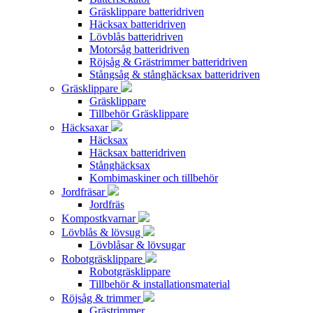
Gräsklippare batteridriven
Häcksax batteridriven
Lövblås batteridriven
Motorsåg batteridriven
Röjsåg & Grästrimmer batteridriven
Stångsåg & stånghäcksax batteridriven
Gräsklippare
Gräsklippare
Tillbehör Gräsklippare
Häcksaxar
Häcksax
Häcksax batteridriven
Stånghäcksax
Kombimaskiner och tillbehör
Jordfräsar
Jordfräs
Kompostkvarnar
Lövblås & lövsug
Lövblåsar & lövsugar
Robotgräsklippare
Robotgräsklippare
Tillbehör & installationsmaterial
Röjsåg & trimmer
Grästrimmer