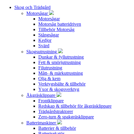
Skog och Trädgård
Motorsågar
Motorsågar
Motorsåg batteridriven
Tillbehör Motorsåg
Stångsågar
Kedjor
Svärd
Skogsutrustning
Dunkar & fyllutrustning
Fett & smörjutrustning
Filutrustning
Mått- & märkutrustning
Olja & kem
Verktygsbälte & tillbehör
Yxor & skogsverktyg
Åkgräsklippare
Frontklippare
Redskap & tillbehör för åkgräsklippare
Trädgårdstraktorer
Zero-turn & spakgräsklippare
Batterimaskiner
Batterier & tillbehör
Batterisekatör