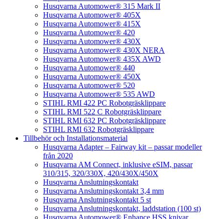
Husqvarna Automower® 315 Mark II
Husqvarna Automower® 405X
Husqvarna Automower® 415X
Husqvarna Automower® 420
Husqvarna Automower® 430X
Husqvarna Automower® 430X NERA
Husqvarna Automower® 435X AWD
Husqvarna Automower® 440
Husqvarna Automower® 450X
Husqvarna Automower® 520
Husqvarna Automower® 535 AWD
STIHL RMI 422 PC Robotgräsklippare
STIHL RMI 522 C Robotgräsklippare
STIHL RMI 632 PC Robotgräsklippare
STIHL RMI 632 Robotgräsklippare
Tillbehör och Installationsmaterial
Husqvarna Adapter – Fairway kit – passar modeller
från 2020
Husqvarna AM Connect, inklusive eSIM, passar
310/315, 320/330X, 420/430X/450X
Husqvarna Anslutningskontakt
Husqvarna Anslutningskontakt 3,4 mm
Husqvarna Anslutningskontakt 5 st
Husqvarna Anslutningskontakt, laddstation (100 st)
Husqvarna Automower® Enhance HSS knivar