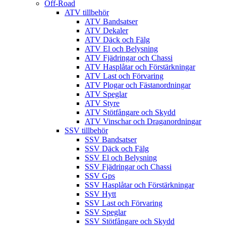
Off-Road
ATV tillbehör
ATV Bandsatser
ATV Dekaler
ATV Däck och Fälg
ATV El och Belysning
ATV Fjädringar och Chassi
ATV Hasplåtar och Förstärkningar
ATV Last och Förvaring
ATV Plogar och Fästanordningar
ATV Speglar
ATV Styre
ATV Stötfångare och Skydd
ATV Vinschar och Draganordningar
SSV tillbehör
SSV Bandsatser
SSV Däck och Fälg
SSV El och Belysning
SSV Fjädringar och Chassi
SSV Gps
SSV Hasplåtar och Förstärkningar
SSV Hytt
SSV Last och Förvaring
SSV Speglar
SSV Stötfångare och Skydd