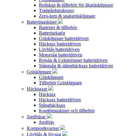
Redskap & tillbehör för åkgräsklippare
Trädgårdstraktorer
Zero-turn & spakgräsklippare
Batterimaskiner
Batterier & tillbehör
Batterisekatör
Gräsklippare batteridriven
Häcksax batteridriven
Lövblås batteridriven
Motorsåg batteridriven
Röjsåg & Grästrimmer batteridriven
Stångsåg & stånghäcksax batteridriven
Gräsklippare
Gräsklippare
Tillbehör Gräsklippare
Häcksaxar
Häcksax
Häcksax batteridriven
Stånghäcksax
Kombimaskiner och tillbehör
Jordfräsar
Jordfräs
Kompostkvarnar
Lövblås & lövsug