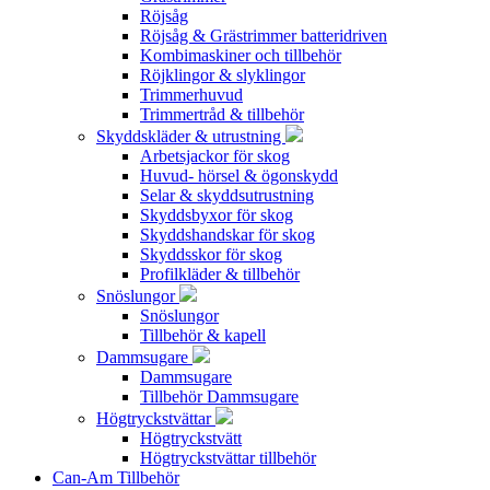
Röjsåg
Röjsåg & Grästrimmer batteridriven
Kombimaskiner och tillbehör
Röjklingor & slyklingor
Trimmerhuvud
Trimmertråd & tillbehör
Skyddskläder & utrustning
Arbetsjackor för skog
Huvud- hörsel & ögonskydd
Selar & skyddsutrustning
Skyddsbyxor för skog
Skyddshandskar för skog
Skyddsskor för skog
Profilkläder & tillbehör
Snöslungor
Snöslungor
Tillbehör & kapell
Dammsugare
Dammsugare
Tillbehör Dammsugare
Högtryckstvättar
Högtryckstvätt
Högtryckstvättar tillbehör
Can-Am Tillbehör