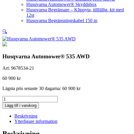
Husqvarna Automower® Skyddsbox
Husqvarna Begränsare – Klippyta, tillfällig, kit med
12st
Husqvarna Begränsningskabel 150 m
🔍
Husqvarna Automower® 535 AWD
Art:
9678534-21
60 900
kr
Lägsta pris senaste 30 dagarna:
60 900
kr
Husqvarna
Automower®
Lägg till i varukorg
535
AWD
Beskrivning
mängd
Ytterligare information
Beskrivning