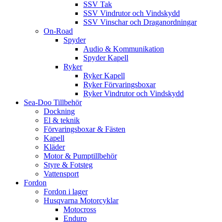
SSV Tak
SSV Vindrutor och Vindskydd
SSV Vinschar och Draganordningar
On-Road
Spyder
Audio & Kommunikation
Spyder Kapell
Ryker
Ryker Kapell
Ryker Förvaringsboxar
Ryker Vindrutor och Vindskydd
Sea-Doo Tillbehör
Dockning
El & teknik
Förvaringsboxar & Fästen
Kapell
Kläder
Motor & Pumptillbehör
Styre & Fotsteg
Vattensport
Fordon
Fordon i lager
Husqvarna Motorcyklar
Motocross
Enduro