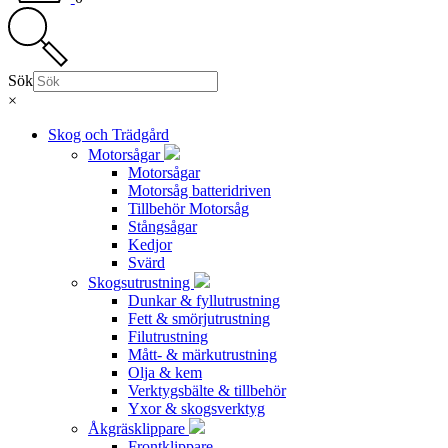
Sök
×
Skog och Trädgård
Motorsågar
Motorsågar
Motorsåg batteridriven
Tillbehör Motorsåg
Stångsågar
Kedjor
Svärd
Skogsutrustning
Dunkar & fyllutrustning
Fett & smörjutrustning
Filutrustning
Mått- & märkutrustning
Olja & kem
Verktygsbälte & tillbehör
Yxor & skogsverktyg
Åkgräsklippare
Frontklippare