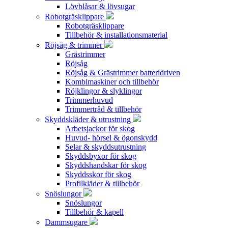
Lövblåsar & lövsugar
Robotgräsklippare
Robotgräsklippare
Tillbehör & installationsmaterial
Röjsåg & trimmer
Grästrimmer
Röjsåg
Röjsåg & Grästrimmer batteridriven
Kombimaskiner och tillbehör
Röjklingor & slyklingor
Trimmerhuvud
Trimmertråd & tillbehör
Skyddskläder & utrustning
Arbetsjackor för skog
Huvud- hörsel & ögonskydd
Selar & skyddsutrustning
Skyddsbyxor för skog
Skyddshandskar för skog
Skyddsskor för skog
Profilkläder & tillbehör
Snöslungor
Snöslungor
Tillbehör & kapell
Dammsugare