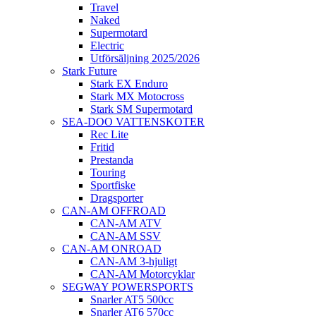
Travel
Naked
Supermotard
Electric
Utförsäljning 2025/2026
Stark Future
Stark EX Enduro
Stark MX Motocross
Stark SM Supermotard
SEA-DOO VATTENSKOTER
Rec Lite
Fritid
Prestanda
Touring
Sportfiske
Dragsporter
CAN-AM OFFROAD
CAN-AM ATV
CAN-AM SSV
CAN-AM ONROAD
CAN-AM 3-hjuligt
CAN-AM Motorcyklar
SEGWAY POWERSPORTS
Snarler AT5 500cc
Snarler AT6 570cc