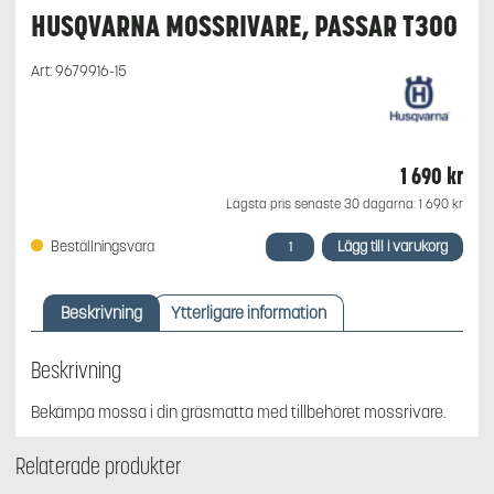
HUSQVARNA MOSSRIVARE, PASSAR T300
Art:
9679916-15
1 690
kr
Lägsta pris senaste 30 dagarna:
1 690
kr
Husqvarna
Lägg till i varukorg
Beställningsvara
Mossrivare,
passar
T300
Beskrivning
Ytterligare information
mängd
Beskrivning
Bekämpa mossa i din gräsmatta med tillbehöret mossrivare.
Relaterade produkter