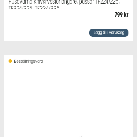
Husqvarna Knivkryssförlängare, passar TF224/225,
TF324/325, TF334/335
799
kr
Lägg till i varukorg
Beställningsvara