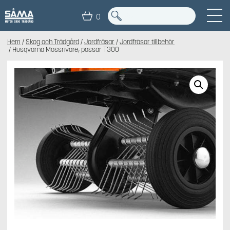
0
Hem
/
Skog och Trädgård
/
Jordfräsar
/
Jordfräsar tillbehör
/ Husqvarna Mossrivare, passar T300