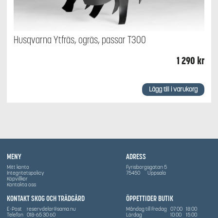
Husqvarna Ytfräs, ogräs, passar T300
1 290
kr
Lägg till i varukorg
MENY
ADRESS
Mitt konto
Fyrisborgsgatan 5
Integritetspolicy
75450
Uppsala
Köpvillkor
Kontakta oss
KONTAKT SKOG OCH TRÄDGÅRD
ÖPPETTIDER BUTIK
E-Post
reservdelar@sama.nu
Måndag till Fredag
07:00
18:00
Telefon
018-65 30 60
Lördag
10:00
15:00