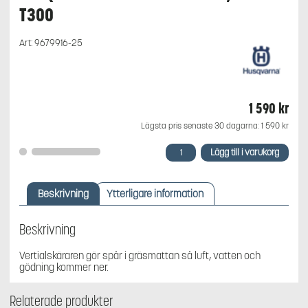
T300
Art:
9679916-25
1 590
kr
Lägsta pris senaste 30 dagarna:
1 590
kr
Husqvarna
Lägg till i varukorg
Vertikalskärare,
passar
T300
Beskrivning
Ytterligare information
mängd
Beskrivning
Vertialskäraren gör spår i gräsmattan så luft, vatten och
gödning kommer ner.
Relaterade produkter