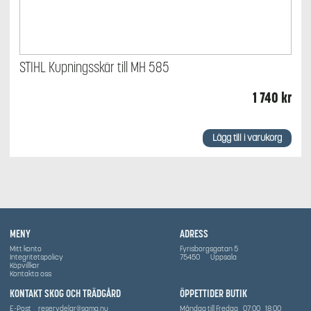
STIHL Kupningsskär till MH 585
1 740
kr
Lägg till i varukorg
MENY
ADRESS
Mitt konto
Fyrisborgsgatan 5
Integritetspolicy
75450
Uppsala
Köpvillkor
Kontakta oss
KONTAKT SKOG OCH TRÄDGÅRD
ÖPPETTIDER BUTIK
E-Post
reservdelar@sama.nu
Måndag till Fredag
07:00
18:00