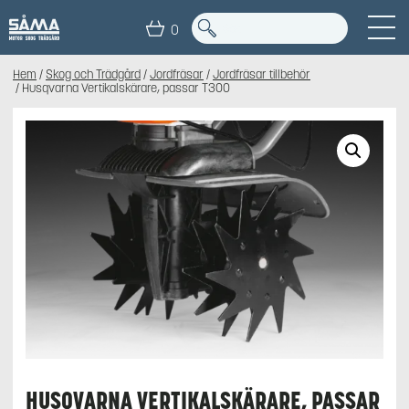
0
Hem
/
Skog och Trädgård
/
Jordfräsar
/
Jordfräsar tillbehör
/ Husqvarna Vertikalskärare, passar T300
HUSQVARNA VERTIKALSKÄRARE, PASSAR