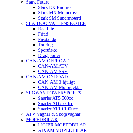
Stark Future
Stark EX Enduro
Stark MX Motocross
Stark SM Supermotard
SEA-DOO VATTENSKOTER
Rec Lite
Fritid
Prestanda
Touring
Sportfiske
Dragsporter
CAN-AM OFFROAD
CAN-AM ATV
CAN-AM SSV
CAN-AM ONROAD
CAN-AM 3-hjuligt
CAN-AM Motorcyklar
SEGWAY POWERSPORTS
Snarler AT5 500cc
Snarler AT6 570cc
Snarler AT10 1000cc
ATV-Vagnar & Skogsvagnar
MOPEDBILAR
LIGIER MOPEDBILAR
AIXAM MOPEDBILAR