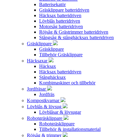
Batterisekatör
Gräsklippare batteridriven
Häcksax batteridriven
Lövblås batteridriven
Motorsåg batteridriven
Röjsåg & Grästrimmer batteridriven
Stångsåg & stånghäcksax batteridriven
Gräsklippare
Gräsklippare
Tillbehör Gräsklippare
Häcksaxar
Häcksax
Häcksax batteridriven
Stånghäcksax
Kombimaskiner och tillbehör
Jordfräsar
Jordfräs
Kompostkvarnar
Lövblås & lövsug
Lövblåsar & lövsugar
Robotgräsklippare
Robotgräsklippare
Tillbehör & installationsmaterial
Röjsåg & trimmer