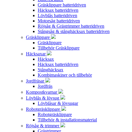
Gräsklippare batteridriven
Häcksax batteridriven
Lövblås batteridriven
Motorsåg batteridriven
Röjsåg & Grästrimmer batteridriven
Stångsåg & stånghäcksax batteridriven
Gräsklippare
Gräsklippare
Tillbehör Gräsklippare
Häcksaxar
Häcksax
Häcksax batteridriven
Stånghäcksax
Kombimaskiner och tillbehör
Jordfräsar
Jordfräs
Kompostkvarnar
Lövblås & lövsug
Lövblåsar & lövsugar
Robotgräsklippare
Robotgräsklippare
Tillbehör & installationsmaterial
Röjsåg & trimmer
Grästrimmer