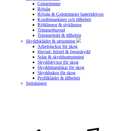
Grästrimmer
Röjsåg
Röjsåg & Grästrimmer batteridriven
Kombimaskiner och tillbehör
Röjklingor & slyklingor
Trimmerhuvud
Trimmertråd & tillbehör
Skyddskläder & utrustning
Arbetsjackor för skog
Huvud- hörsel & ögonskydd
Selar & skyddsutrustning
Skyddsbyxor för skog
Skyddshandskar för skog
Skyddsskor för skog
Profilkläder & tillbehör
Snöslungor