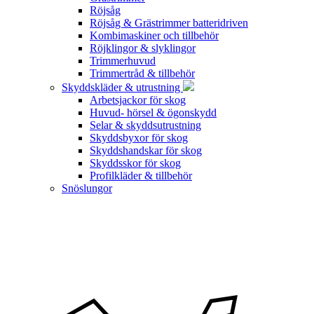
Röjsåg
Röjsåg & Grästrimmer batteridriven
Kombimaskiner och tillbehör
Röjklingor & slyklingor
Trimmerhuvud
Trimmertråd & tillbehör
Skyddskläder & utrustning
Arbetsjackor för skog
Huvud- hörsel & ögonskydd
Selar & skyddsutrustning
Skyddsbyxor för skog
Skyddshandskar för skog
Skyddsskor för skog
Profilkläder & tillbehör
Snöslungor