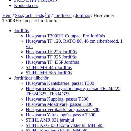
SÄLJ DITT FORDON
Kontakta oss
Hem
/
Skog och Trädgård
/
Jordfräsar
/
Jordfräs
/ Husqvarna
T300RH Compact Pro Jordfräs
Jordfräs
Husqvarna T300RH Compact Pro Jordfräs
Husqvarna TF 120, RATO 80, 46 cm arbetsbredd, 1
vxl.
Husqvarna TF 225 Jordfräs
Husqvarna TF 325 Jordfräs
Husqvarna TF 435P Jordfräs
STIHL MH 445 Jordfräs
STIHL MH 585 Jordfräs
Jordfräsar tillbehör
Husqvarna Kantskärare, passar T300
Husqvarna Knivkryssförlängare, passar TF224/225,
TF324/325, TF334/335
Husqvarna Kupplog, passar T300
Husqvarna Mossrivare, passar T300
Husqvarna Vertikalskärare, passar T300
Husqvarna Ytfräs, ogräs, passar T300
STIHL AMR 031 järnhjul
STIHL AZG 030 Extra vikter till MH 585
STIHL Kupningsskär till MH 585