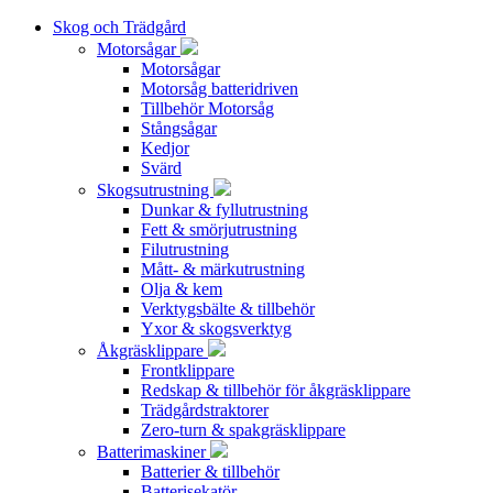
Skog och Trädgård
Motorsågar
Motorsågar
Motorsåg batteridriven
Tillbehör Motorsåg
Stångsågar
Kedjor
Svärd
Skogsutrustning
Dunkar & fyllutrustning
Fett & smörjutrustning
Filutrustning
Mått- & märkutrustning
Olja & kem
Verktygsbälte & tillbehör
Yxor & skogsverktyg
Åkgräsklippare
Frontklippare
Redskap & tillbehör för åkgräsklippare
Trädgårdstraktorer
Zero-turn & spakgräsklippare
Batterimaskiner
Batterier & tillbehör
Batterisekatör