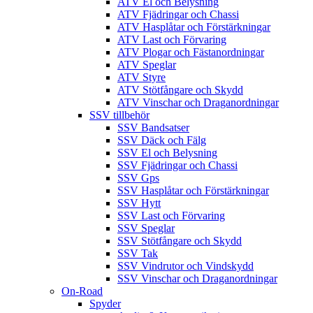
ATV El och Belysning
ATV Fjädringar och Chassi
ATV Hasplåtar och Förstärkningar
ATV Last och Förvaring
ATV Plogar och Fästanordningar
ATV Speglar
ATV Styre
ATV Stötfångare och Skydd
ATV Vinschar och Draganordningar
SSV tillbehör
SSV Bandsatser
SSV Däck och Fälg
SSV El och Belysning
SSV Fjädringar och Chassi
SSV Gps
SSV Hasplåtar och Förstärkningar
SSV Hytt
SSV Last och Förvaring
SSV Speglar
SSV Stötfångare och Skydd
SSV Tak
SSV Vindrutor och Vindskydd
SSV Vinschar och Draganordningar
On-Road
Spyder