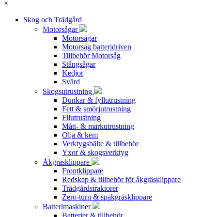
×
Skog och Trädgård
Motorsågar
Motorsågar
Motorsåg batteridriven
Tillbehör Motorsåg
Stångsågar
Kedjor
Svärd
Skogsutrustning
Dunkar & fyllutrustning
Fett & smörjutrustning
Filutrustning
Mått- & märkutrustning
Olja & kem
Verktygsbälte & tillbehör
Yxor & skogsverktyg
Åkgräsklippare
Frontklippare
Redskap & tillbehör för åkgräsklippare
Trädgårdstraktorer
Zero-turn & spakgräsklippare
Batterimaskiner
Batterier & tillbehör