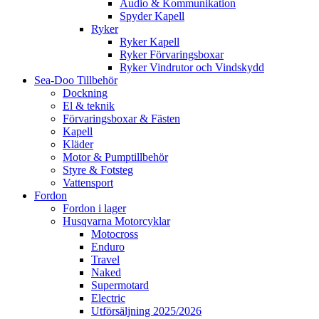
Audio & Kommunikation
Spyder Kapell
Ryker
Ryker Kapell
Ryker Förvaringsboxar
Ryker Vindrutor och Vindskydd
Sea-Doo Tillbehör
Dockning
El & teknik
Förvaringsboxar & Fästen
Kapell
Kläder
Motor & Pumptillbehör
Styre & Fotsteg
Vattensport
Fordon
Fordon i lager
Husqvarna Motorcyklar
Motocross
Enduro
Travel
Naked
Supermotard
Electric
Utförsäljning 2025/2026