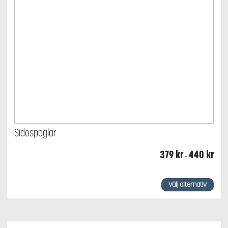
Sidospeglar
Prisin
379
kr
440
kr
–
379 k
till
440 
Den
här
Välj alternativ
produkten
har
flera
varianter.
De