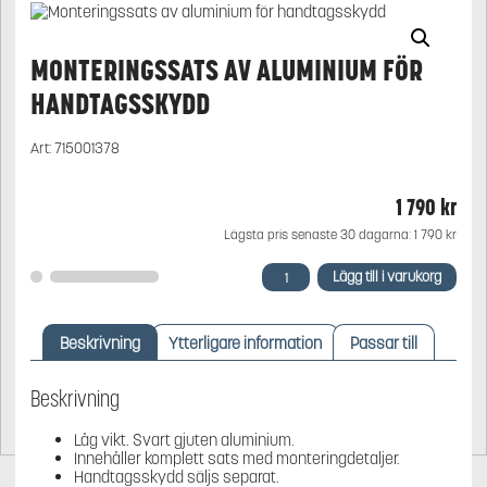
MONTERINGSSATS AV ALUMINIUM FÖR
HANDTAGSSKYDD
Art:
715001378
1 790
kr
Lägsta pris senaste 30 dagarna:
1 790
kr
Monteringssats
Lägg till i varukorg
av
aluminium
för
Beskrivning
Ytterligare information
Passar till
handtagsskydd
mängd
Beskrivning
Låg vikt. Svart gjuten aluminium.
Innehåller komplett sats med monteringdetaljer.
Handtagsskydd säljs separat.