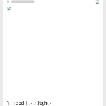
olika
alternativen
kan
väljas
på
produktsidan
Främre och bakre dragkrok