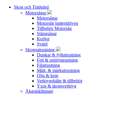
Skog och Trädgård
Motorsågar
Motorsågar
Motorsåg batteridriven
Tillbehör Motorsåg
Stångsågar
Kedjor
Svärd
Skogsutrustning
Dunkar & fyllutrustning
Fett & smörjutrustning
Filutrustning
Mått- & märkutrustning
Olja & kem
Verktygsbälte & tillbehör
Yxor & skogsverktyg
Åkgräsklippare