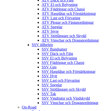
ATV Däck och Fälg
ATV El och Belysning
ATV Fjädringar och Chassi
ATV Hasplåtar och Förstärkningar
ATV Last och Förvaring
ATV Plogar och Fästanordningar
ATV Speglar
ATV Styre
ATV Stötfångare och Skydd
ATV Vinschar och Draganordningar
SSV tillbehör
SSV Bandsatser
SSV Däck och Fälg
SSV El och Belysning
SSV Fjädringar och Chassi
SSV Gps
SSV Hasplåtar och Förstärkningar
SSV Hytt
SSV Last och Förvaring
SSV Speglar
SSV Stötfångare och Skydd
SSV Tak
SSV Vindrutor och Vindskydd
SSV Vinschar och Draganordningar
On-Road