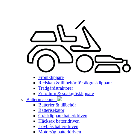
Frontklippare
Redskap & tillbehör för åkgräsklippare
Trädgårdstraktorer
Zero-turn & spakgräsklippare
Batterimaskiner
Batterier & tillbehör
Batterisekatör
Gräsklippare batteridriven
Häcksax batteridriven
Lövblås batteridriven
Motorsåg batteridriven