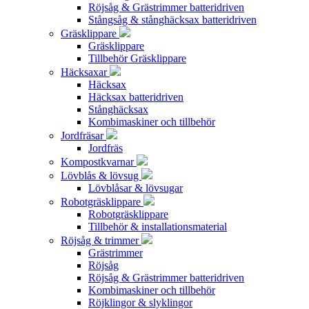
Röjsåg & Grästrimmer batteridriven
Stångsåg & stånghäcksax batteridriven
Gräsklippare
Gräsklippare
Tillbehör Gräsklippare
Häcksaxar
Häcksax
Häcksax batteridriven
Stånghäcksax
Kombimaskiner och tillbehör
Jordfräsar
Jordfräs
Kompostkvarnar
Lövblås & lövsug
Lövblåsar & lövsugar
Robotgräsklippare
Robotgräsklippare
Tillbehör & installationsmaterial
Röjsåg & trimmer
Grästrimmer
Röjsåg
Röjsåg & Grästrimmer batteridriven
Kombimaskiner och tillbehör
Röjklingor & slyklingor