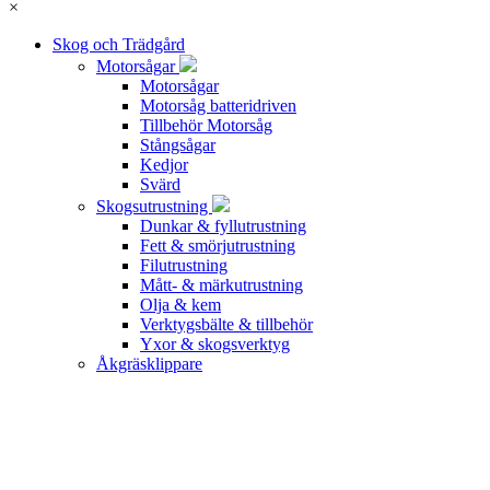
×
Skog och Trädgård
Motorsågar
Motorsågar
Motorsåg batteridriven
Tillbehör Motorsåg
Stångsågar
Kedjor
Svärd
Skogsutrustning
Dunkar & fyllutrustning
Fett & smörjutrustning
Filutrustning
Mått- & märkutrustning
Olja & kem
Verktygsbälte & tillbehör
Yxor & skogsverktyg
Åkgräsklippare