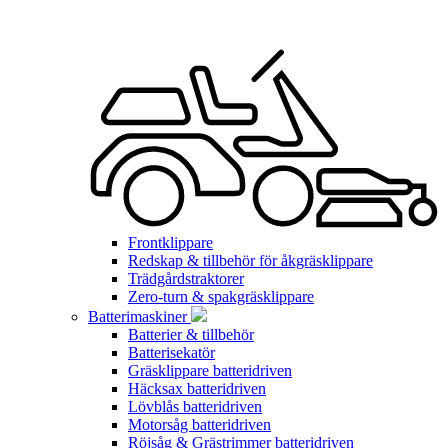
Frontklippare
Redskap & tillbehör för åkgräsklippare
Trädgårdstraktorer
Zero-turn & spakgräsklippare
Batterimaskiner
Batterier & tillbehör
Batterisekatör
Gräsklippare batteridriven
Häcksax batteridriven
Lövblås batteridriven
Motorsåg batteridriven
Röjsåg & Grästrimmer batteridriven