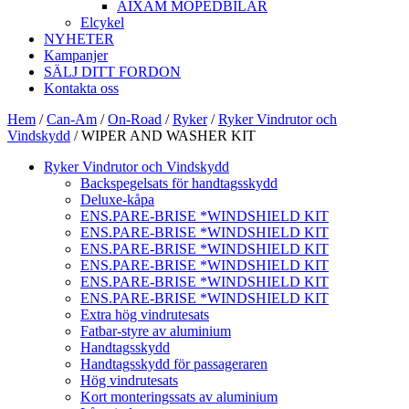
AIXAM MOPEDBILAR
Elcykel
NYHETER
Kampanjer
SÄLJ DITT FORDON
Kontakta oss
Hem
/
Can-Am
/
On-Road
/
Ryker
/
Ryker Vindrutor och
Vindskydd
/ WIPER AND WASHER KIT
Ryker Vindrutor och Vindskydd
Backspegelsats för handtagsskydd
Deluxe-kåpa
ENS.PARE-BRISE *WINDSHIELD KIT
ENS.PARE-BRISE *WINDSHIELD KIT
ENS.PARE-BRISE *WINDSHIELD KIT
ENS.PARE-BRISE *WINDSHIELD KIT
ENS.PARE-BRISE *WINDSHIELD KIT
ENS.PARE-BRISE *WINDSHIELD KIT
Extra hög vindrutesats
Fatbar-styre av aluminium
Handtagsskydd
Handtagsskydd för passageraren
Hög vindrutesats
Kort monteringssats av aluminium