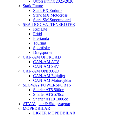
Utförsäljning 2025/2026
Stark Future
Stark EX Enduro
Stark MX Motocross
Stark SM Supermotard
SEA-DOO VATTENSKOTER
Rec Lite
Fritid
Prestanda
Touring
Sportfiske
Dragsporter
CAN-AM OFFROAD
CAN-AM ATV
CAN-AM SSV
CAN-AM ONROAD
CAN-AM 3-hjuligt
CAN-AM Motorcyklar
SEGWAY POWERSPORTS
Snarler AT5 500cc
Snarler AT6 570cc
Snarler AT10 1000cc
ATV-Vagnar & Skogsvagnar
MOPEDBILAR
LIGIER MOPEDBILAR