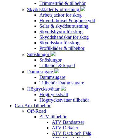
Trimmertråd & tillbehör
Skyddskläder & utrustning
Arbetsjackor för skog
Huvud- hörsel & ögonskydd
Selar & skyddsutrustning
Skyddsbyxor för skog
Skyddshandskar för skog
Skyddsskor för skog
Profilkläder & tillbehör
Snöslungor
Snöslungor
Tillbehör & kapell
Dammsugare
Dammsugare
Tillbehör Dammsugare
Högtryckstvättar
Högtryckstvätt
Högtryckstvättar tillbehör
Can-Am Tillbehör
Off-Road
ATV tillbehör
ATV Bandsatser
ATV Dekaler
ATV Däck och Fälg