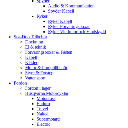
Spyder
Audio & Kommunikation
Spyder Kapell
Ryker
Ryker Kapell
Ryker Förvaringsboxar
Ryker Vindrutor och Vindskydd
Sea-Doo Tillbehör
Dockning
El & teknik
Förvaringsboxar & Fästen
Kapell
Kläder
Motor & Pumptillbehör
Styre & Fotsteg
Vattensport
Fordon
Fordon i lager
Husqvarna Motorcyklar
Motocross
Enduro
Travel
Naked
Supermotard
Electric