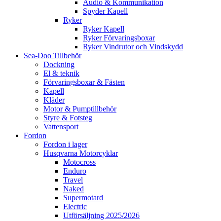
Audio & Kommunikation
Spyder Kapell
Ryker
Ryker Kapell
Ryker Förvaringsboxar
Ryker Vindrutor och Vindskydd
Sea-Doo Tillbehör
Dockning
El & teknik
Förvaringsboxar & Fästen
Kapell
Kläder
Motor & Pumptillbehör
Styre & Fotsteg
Vattensport
Fordon
Fordon i lager
Husqvarna Motorcyklar
Motocross
Enduro
Travel
Naked
Supermotard
Electric
Utförsäljning 2025/2026