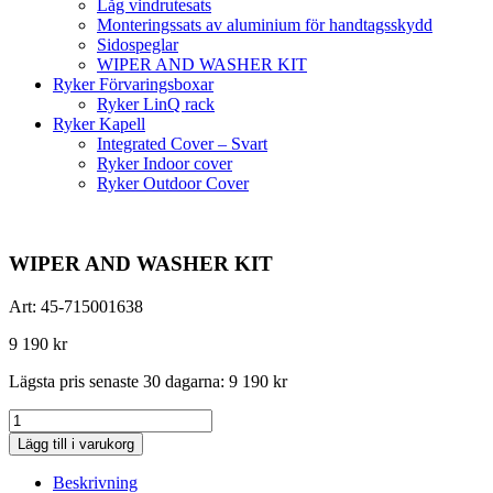
Låg vindrutesats
Monteringssats av aluminium för handtagsskydd
Sidospeglar
WIPER AND WASHER KIT
Ryker Förvaringsboxar
Ryker LinQ rack
Ryker Kapell
Integrated Cover – Svart
Ryker Indoor cover
Ryker Outdoor Cover
WIPER AND WASHER KIT
Art:
45-715001638
9 190
kr
Lägsta pris senaste 30 dagarna:
9 190
kr
WIPER
AND
Lägg till i varukorg
WASHER
KIT
Beskrivning