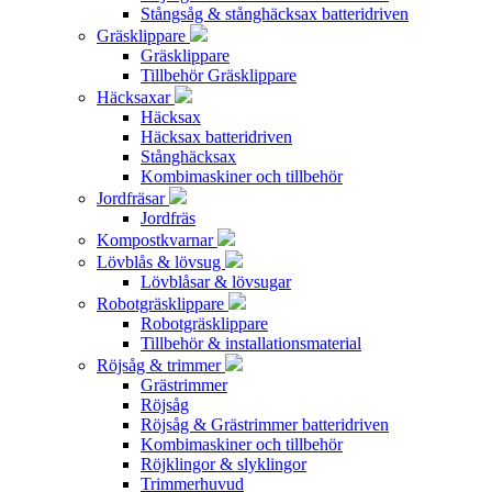
Stångsåg & stånghäcksax batteridriven
Gräsklippare
Gräsklippare
Tillbehör Gräsklippare
Häcksaxar
Häcksax
Häcksax batteridriven
Stånghäcksax
Kombimaskiner och tillbehör
Jordfräsar
Jordfräs
Kompostkvarnar
Lövblås & lövsug
Lövblåsar & lövsugar
Robotgräsklippare
Robotgräsklippare
Tillbehör & installationsmaterial
Röjsåg & trimmer
Grästrimmer
Röjsåg
Röjsåg & Grästrimmer batteridriven
Kombimaskiner och tillbehör
Röjklingor & slyklingor
Trimmerhuvud