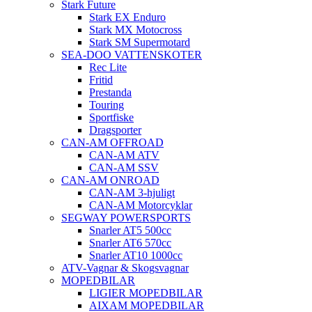
Stark Future
Stark EX Enduro
Stark MX Motocross
Stark SM Supermotard
SEA-DOO VATTENSKOTER
Rec Lite
Fritid
Prestanda
Touring
Sportfiske
Dragsporter
CAN-AM OFFROAD
CAN-AM ATV
CAN-AM SSV
CAN-AM ONROAD
CAN-AM 3-hjuligt
CAN-AM Motorcyklar
SEGWAY POWERSPORTS
Snarler AT5 500cc
Snarler AT6 570cc
Snarler AT10 1000cc
ATV-Vagnar & Skogsvagnar
MOPEDBILAR
LIGIER MOPEDBILAR
AIXAM MOPEDBILAR