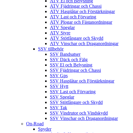
ATV El och Belysning
ATV Fjädringar och Chassi
ATV Hasplåtar och Förstärkningar
ATV Last och Förvaring
ATV Plogar och Fästanordningar
ATV Speglar
ATV Styre
ATV Stötfångare och Skydd
ATV Vinschar och Draganordningar
SSV tillbehör
SSV Bandsatser
SSV Däck och Fälg
SSV El och Belysning
SSV Fjädringar och Chassi
SSV Gps
SSV Hasplåtar och Förstärkningar
SSV Hytt
SSV Last och Förvaring
SSV Speglar
SSV Stötfångare och Skydd
SSV Tak
SSV Vindrutor och Vindskydd
SSV Vinschar och Draganordningar
On-Road
Spyder