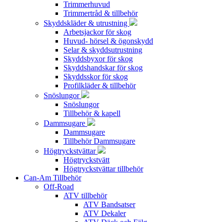
Trimmerhuvud
Trimmertråd & tillbehör
Skyddskläder & utrustning
Arbetsjackor för skog
Huvud- hörsel & ögonskydd
Selar & skyddsutrustning
Skyddsbyxor för skog
Skyddshandskar för skog
Skyddsskor för skog
Profilkläder & tillbehör
Snöslungor
Snöslungor
Tillbehör & kapell
Dammsugare
Dammsugare
Tillbehör Dammsugare
Högtryckstvättar
Högtryckstvätt
Högtryckstvättar tillbehör
Can-Am Tillbehör
Off-Road
ATV tillbehör
ATV Bandsatser
ATV Dekaler