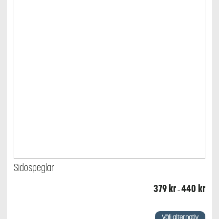
Sidospeglar
Prisin
379
kr
440
kr
–
379 k
till
440 
Den
här
Välj alternativ