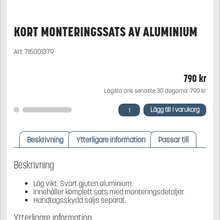
KORT MONTERINGSSATS AV ALUMINIUM
Art:
715001379
790
kr
Lägsta pris senaste 30 dagarna:
790
kr
Kort
Lägg till i varukorg
monteringssats
av
aluminium
Beskrivning
Ytterligare information
Passar till
mängd
Beskrivning
Låg vikt. Svart gjuten aluminium.
Innehåller komplett sats med monteringsdetaljer.
Handtagsskydd säljs separat.
Ytterligare information