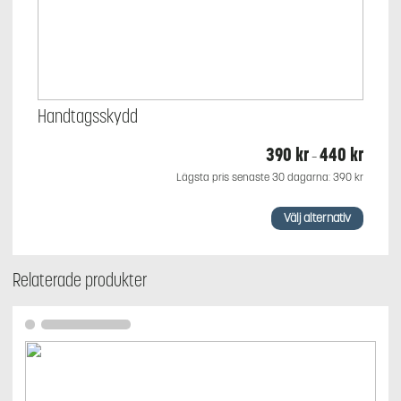
Handtagsskydd
390
kr
440
kr
Prisint
–
390 kr
Lägsta pris senaste 30 dagarna:
390
kr
till
440 kr
Den
Välj alternativ
här
produkten
har
flera
Relaterade produkter
varianter.
De
olika
alternativen
kan
väljas
på
produktsidan