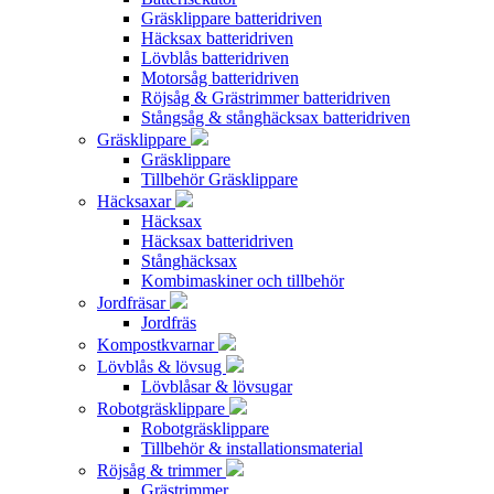
Gräsklippare batteridriven
Häcksax batteridriven
Lövblås batteridriven
Motorsåg batteridriven
Röjsåg & Grästrimmer batteridriven
Stångsåg & stånghäcksax batteridriven
Gräsklippare
Gräsklippare
Tillbehör Gräsklippare
Häcksaxar
Häcksax
Häcksax batteridriven
Stånghäcksax
Kombimaskiner och tillbehör
Jordfräsar
Jordfräs
Kompostkvarnar
Lövblås & lövsug
Lövblåsar & lövsugar
Robotgräsklippare
Robotgräsklippare
Tillbehör & installationsmaterial
Röjsåg & trimmer
Grästrimmer