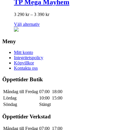
TP Mega Mayhem
Prisintervall:
3 290
kr
–
3 390
kr
3
Den
Välj alternativ
290 kr
här
till
produkten
3
har
390 kr
Meny
flera
varianter.
Mitt konto
De
Integritetspolicy
olika
Köpvillkor
alternativen
Kontakta oss
kan
väljas
Öppettider Butik
på
produktsidan
Måndag till Fredag
07:00
18:00
Lördag
10:00
15:00
Söndag
Stängt
Öppettider Verkstad
Måndag till Fredag
07:00
17:00