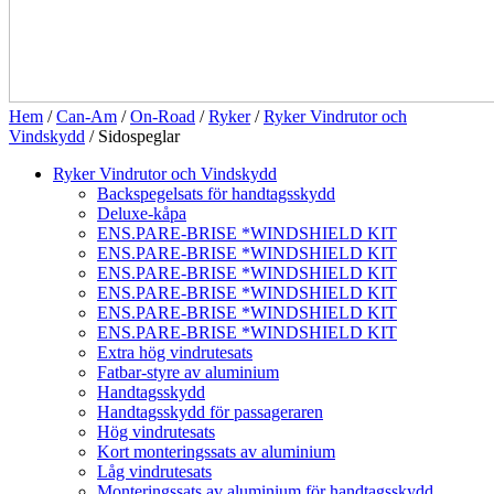
Hem
/
Can-Am
/
On-Road
/
Ryker
/
Ryker Vindrutor och
Vindskydd
/ Sidospeglar
Ryker Vindrutor och Vindskydd
Backspegelsats för handtagsskydd
Deluxe-kåpa
ENS.PARE-BRISE *WINDSHIELD KIT
ENS.PARE-BRISE *WINDSHIELD KIT
ENS.PARE-BRISE *WINDSHIELD KIT
ENS.PARE-BRISE *WINDSHIELD KIT
ENS.PARE-BRISE *WINDSHIELD KIT
ENS.PARE-BRISE *WINDSHIELD KIT
Extra hög vindrutesats
Fatbar-styre av aluminium
Handtagsskydd
Handtagsskydd för passageraren
Hög vindrutesats
Kort monteringssats av aluminium
Låg vindrutesats
Monteringssats av aluminium för handtagsskydd