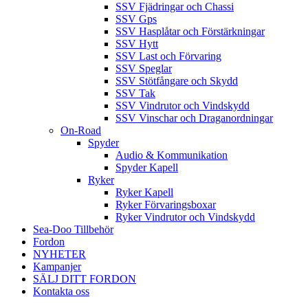
SSV Fjädringar och Chassi
SSV Gps
SSV Hasplåtar och Förstärkningar
SSV Hytt
SSV Last och Förvaring
SSV Speglar
SSV Stötfångare och Skydd
SSV Tak
SSV Vindrutor och Vindskydd
SSV Vinschar och Draganordningar
On-Road
Spyder
Audio & Kommunikation
Spyder Kapell
Ryker
Ryker Kapell
Ryker Förvaringsboxar
Ryker Vindrutor och Vindskydd
Sea-Doo Tillbehör
Fordon
NYHETER
Kampanjer
SÄLJ DITT FORDON
Kontakta oss