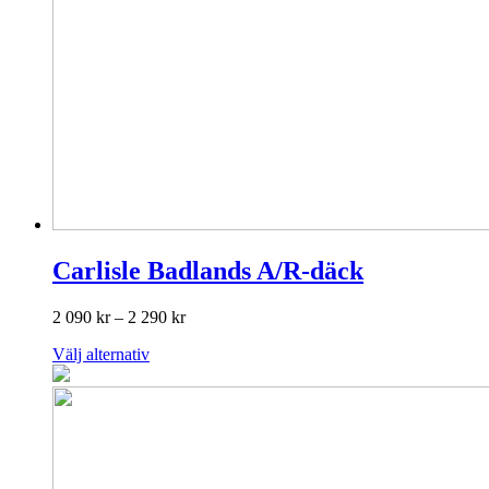
Carlisle Badlands A/R-däck
Prisintervall:
2 090
kr
–
2 290
kr
2
Den
Välj alternativ
090 kr
här
till
produkten
2
har
290 kr
flera
varianter.
De