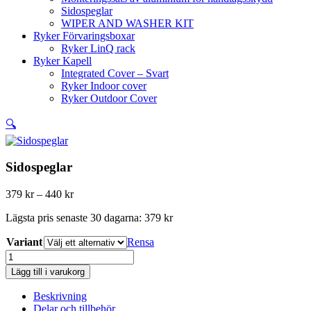
Sidospeglar
WIPER AND WASHER KIT
Ryker Förvaringsboxar
Ryker LinQ rack
Ryker Kapell
Integrated Cover – Svart
Ryker Indoor cover
Ryker Outdoor Cover
🔍
Sidospeglar
Prisintervall:
379
kr
–
440
kr
379 kr
Lägsta pris senaste 30 dagarna:
379
kr
till
440 kr
Variant
Rensa
Sidospeglar
mängd
Lägg till i varukorg
Beskrivning
Delar och tillbehör