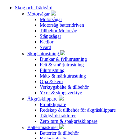
Skog och Trädgård
Motorsågar
Motorsågar
Motorsåg batteridriven
Tillbehör Motorsåg
Stångsågar
Kedjor
Svärd
Skogsutrustning
Dunkar & fyllutrustning
Fett & smörjutrustning
Filutrustning
Mått- & märkutrustning
Olja & kem
Verktygsbälte & tillbehör
Yxor & skogsverktyg
Åkgräsklippare
Frontklippare
Redskap & tillbehör för åkgräsklippare
Trädgårdstraktorer
Zero-turn & spakgräsklippare
Batterimaskiner
Batterier & tillbehör
Batterisekatör