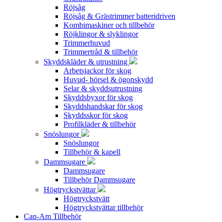
Röjsåg
Röjsåg & Grästrimmer batteridriven
Kombimaskiner och tillbehör
Röjklingor & slyklingor
Trimmerhuvud
Trimmertråd & tillbehör
Skyddskläder & utrustning
Arbetsjackor för skog
Huvud- hörsel & ögonskydd
Selar & skyddsutrustning
Skyddsbyxor för skog
Skyddshandskar för skog
Skyddsskor för skog
Profilkläder & tillbehör
Snöslungor
Snöslungor
Tillbehör & kapell
Dammsugare
Dammsugare
Tillbehör Dammsugare
Högtryckstvättar
Högtryckstvätt
Högtryckstvättar tillbehör
Can-Am Tillbehör