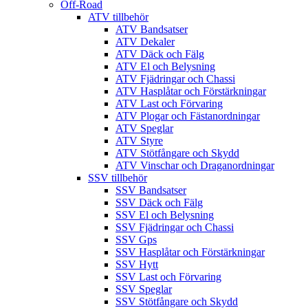
Off-Road
ATV tillbehör
ATV Bandsatser
ATV Dekaler
ATV Däck och Fälg
ATV El och Belysning
ATV Fjädringar och Chassi
ATV Hasplåtar och Förstärkningar
ATV Last och Förvaring
ATV Plogar och Fästanordningar
ATV Speglar
ATV Styre
ATV Stötfångare och Skydd
ATV Vinschar och Draganordningar
SSV tillbehör
SSV Bandsatser
SSV Däck och Fälg
SSV El och Belysning
SSV Fjädringar och Chassi
SSV Gps
SSV Hasplåtar och Förstärkningar
SSV Hytt
SSV Last och Förvaring
SSV Speglar
SSV Stötfångare och Skydd