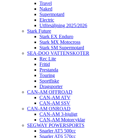
Travel
Naked
Supermotard
Electric
Utförsäljning 2025/2026
Stark Future
Stark EX Enduro
Stark MX Motocross
Stark SM Supermotard
SEA-DOO VATTENSKOTER
Rec Lite
Fritid
Prestanda
Touring
Sportfiske
Dragsporter
CAN-AM OFFROAD
CAN-AM ATV
CAN-AM SSV
CAN-AM ONROAD
CAN-AM 3-hjuligt
CAN-AM Motorcyklar
SEGWAY POWERSPORTS
Snarler AT5 500cc
Snarler AT6 570cc