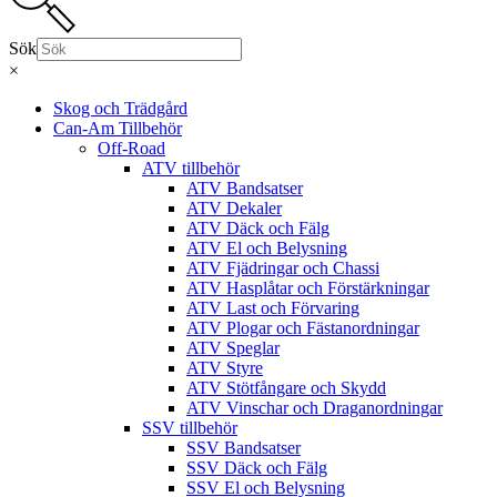
Sök
×
Skog och Trädgård
Can-Am Tillbehör
Off-Road
ATV tillbehör
ATV Bandsatser
ATV Dekaler
ATV Däck och Fälg
ATV El och Belysning
ATV Fjädringar och Chassi
ATV Hasplåtar och Förstärkningar
ATV Last och Förvaring
ATV Plogar och Fästanordningar
ATV Speglar
ATV Styre
ATV Stötfångare och Skydd
ATV Vinschar och Draganordningar
SSV tillbehör
SSV Bandsatser
SSV Däck och Fälg
SSV El och Belysning