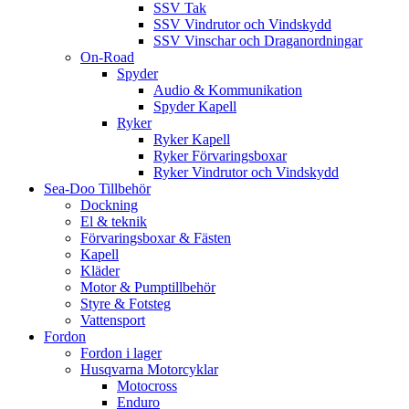
SSV Tak
SSV Vindrutor och Vindskydd
SSV Vinschar och Draganordningar
On-Road
Spyder
Audio & Kommunikation
Spyder Kapell
Ryker
Ryker Kapell
Ryker Förvaringsboxar
Ryker Vindrutor och Vindskydd
Sea-Doo Tillbehör
Dockning
El & teknik
Förvaringsboxar & Fästen
Kapell
Kläder
Motor & Pumptillbehör
Styre & Fotsteg
Vattensport
Fordon
Fordon i lager
Husqvarna Motorcyklar
Motocross
Enduro