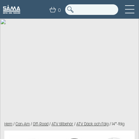
0
Hem
/
Can-Am
/
Off-Road
/
ATV tillbehör
/
ATV Däck och Fälg
/ 14″-fälg