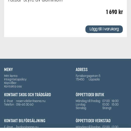
1 690
kr
Lägg till i varukorg
MENY
ADRESS
Mitt konto
Fyrisborgsgatan 5
Integritetspolicy
75450
Uppsala
Köpvillkor
Kontakta oss
KONTAKT SKOG OCH TRÄDGÅRD
ÖPPETTIDER BUTIK
E-Post
reservdelar@sama.nu
Måndag till Fredag
07:00
18:00
Telefon
018-65 30 60
Lördag
10:00
15:00
Söndag
Stängt
KONTAKT BILFÖRSÄLJNING
ÖPPETTIDER VERKSTAD
E-Post
fordon@sama.nu
Måndag till Fredag
07:00
17:00
Telefon
0702836416
Lördag
Stängt