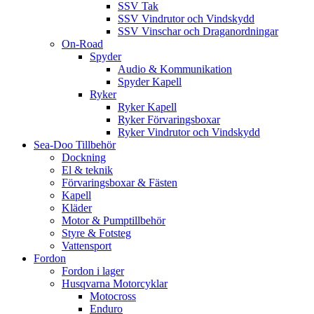
SSV Tak
SSV Vindrutor och Vindskydd
SSV Vinschar och Draganordningar
On-Road
Spyder
Audio & Kommunikation
Spyder Kapell
Ryker
Ryker Kapell
Ryker Förvaringsboxar
Ryker Vindrutor och Vindskydd
Sea-Doo Tillbehör
Dockning
El & teknik
Förvaringsboxar & Fästen
Kapell
Kläder
Motor & Pumptillbehör
Styre & Fotsteg
Vattensport
Fordon
Fordon i lager
Husqvarna Motorcyklar
Motocross
Enduro