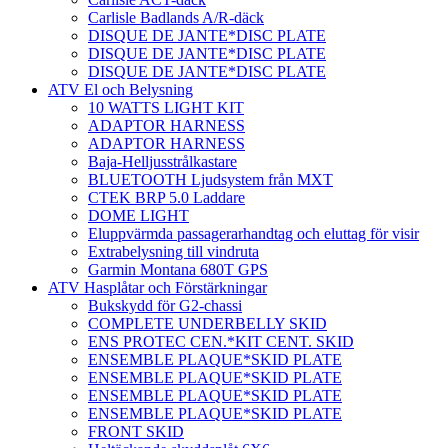
Carlisle Badlands A/R-däck
DISQUE DE JANTE*DISC PLATE
DISQUE DE JANTE*DISC PLATE
DISQUE DE JANTE*DISC PLATE
ATV El och Belysning
10 WATTS LIGHT KIT
ADAPTOR HARNESS
ADAPTOR HARNESS
Baja-Helljusstrålkastare
BLUETOOTH Ljudsystem från MXT
CTEK BRP 5.0 Laddare
DOME LIGHT
Eluppvärmda passagerarhandtag och eluttag för visir
Extrabelysning till vindruta
Garmin Montana 680T GPS
ATV Hasplåtar och Förstärkningar
Bukskydd för G2-chassi
COMPLETE UNDERBELLY SKID
ENS PROTEC CEN.*KIT CENT. SKID
ENSEMBLE PLAQUE*SKID PLATE
ENSEMBLE PLAQUE*SKID PLATE
ENSEMBLE PLAQUE*SKID PLATE
ENSEMBLE PLAQUE*SKID PLATE
FRONT SKID