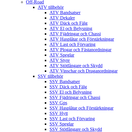
Off-Road
ATV tillbehör
ATV Bandsatser
ATV Dekaler
ATV Däck och Fälg
ATV El och Belysning
ATV Fjädringar och Chassi
ATV Hasplåtar och Förstärkningar
ATV Last och Förvaring
ATV Plogar och Fästanordningar
ATV Speglar
ATV Styre
ATV Stötfångare och Skydd
ATV Vinschar och Draganordningar
SSV tillbehör
SSV Bandsatser
SSV Däck och Fälg
SSV El och Belysning
SSV Fjädringar och Chassi
SSV Gps
SSV Hasplåtar och Förstärkningar
SSV Hytt
SSV Last och Förvaring
SSV Speglar
SSV Stötfångare och Skydd