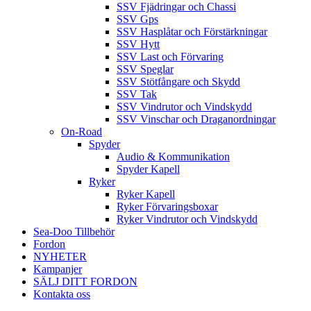
SSV Fjädringar och Chassi
SSV Gps
SSV Hasplåtar och Förstärkningar
SSV Hytt
SSV Last och Förvaring
SSV Speglar
SSV Stötfångare och Skydd
SSV Tak
SSV Vindrutor och Vindskydd
SSV Vinschar och Draganordningar
On-Road
Spyder
Audio & Kommunikation
Spyder Kapell
Ryker
Ryker Kapell
Ryker Förvaringsboxar
Ryker Vindrutor och Vindskydd
Sea-Doo Tillbehör
Fordon
NYHETER
Kampanjer
SÄLJ DITT FORDON
Kontakta oss