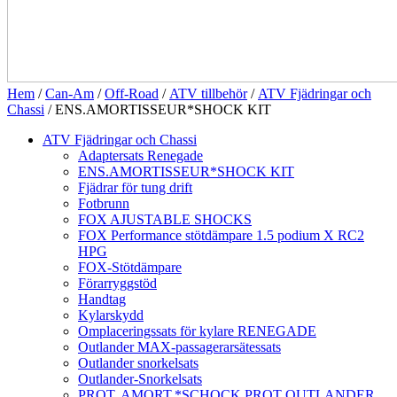
Hem
/
Can-Am
/
Off-Road
/
ATV tillbehör
/
ATV Fjädringar och
Chassi
/ ENS.AMORTISSEUR*SHOCK KIT
ATV Fjädringar och Chassi
Adaptersats Renegade
ENS.AMORTISSEUR*SHOCK KIT
Fjädrar för tung drift
Fotbrunn
FOX AJUSTABLE SHOCKS
FOX Performance stötdämpare 1.5 podium X RC2
HPG
FOX-Stötdämpare
Förarryggstöd
Handtag
Kylarskydd
Omplaceringssats för kylare RENEGADE
Outlander MAX-passagerarsätessats
Outlander snorkelsats
Outlander-Snorkelsats
PROT. AMORT.*SCHOCK PROT OUTLANDER