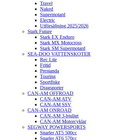
Travel
Naked
Supermotard
Electric
Utförsäljning 2025/2026
Stark Future
Stark EX Enduro
Stark MX Motocross
Stark SM Supermotard
SEA-DOO VATTENSKOTER
Rec Lite
Fritid
Prestanda
Touring
Sportfiske
Dragsporter
CAN-AM OFFROAD
CAN-AM ATV
CAN-AM SSV
CAN-AM ONROAD
CAN-AM 3-hjuligt
CAN-AM Motorcyklar
SEGWAY POWERSPORTS
Snarler AT5 500cc
Snarler AT6 570cc