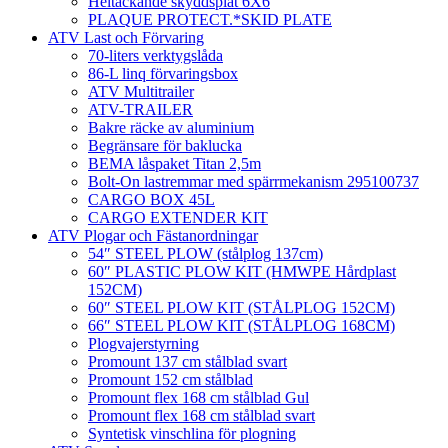
Heltäckande skyddsplåt 6X6
PLAQUE PROTECT.*SKID PLATE
ATV Last och Förvaring
70-liters verktygslåda
86-L linq förvaringsbox
ATV Multitrailer
ATV-TRAILER
Bakre räcke av aluminium
Begränsare för baklucka
BEMA låspaket Titan 2,5m
Bolt-On lastremmar med spärrmekanism 295100737
CARGO BOX 45L
CARGO EXTENDER KIT
ATV Plogar och Fästanordningar
54″ STEEL PLOW (stålplog 137cm)
60″ PLASTIC PLOW KIT (HMWPE Hårdplast
152CM)
60″ STEEL PLOW KIT (STÅLPLOG 152CM)
66″ STEEL PLOW KIT (STÅLPLOG 168CM)
Plogvajerstyrning
Promount 137 cm stålblad svart
Promount 152 cm stålblad
Promount flex 168 cm stålblad Gul
Promount flex 168 cm stålblad svart
Syntetisk vinschlina för plogning