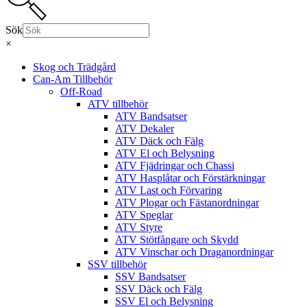
Sök
×
Skog och Trädgård
Can-Am Tillbehör
Off-Road
ATV tillbehör
ATV Bandsatser
ATV Dekaler
ATV Däck och Fälg
ATV El och Belysning
ATV Fjädringar och Chassi
ATV Hasplåtar och Förstärkningar
ATV Last och Förvaring
ATV Plogar och Fästanordningar
ATV Speglar
ATV Styre
ATV Stötfångare och Skydd
ATV Vinschar och Draganordningar
SSV tillbehör
SSV Bandsatser
SSV Däck och Fälg
SSV El och Belysning