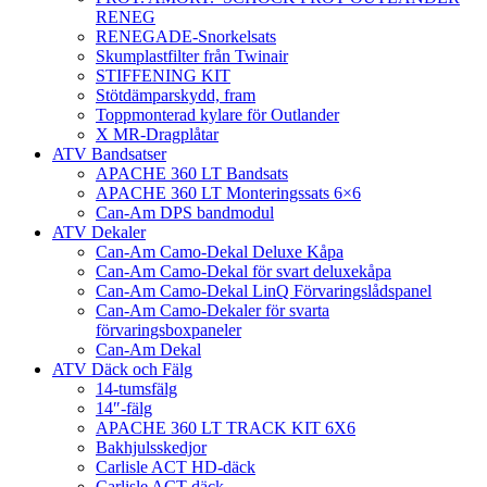
RENEG
RENEGADE-Snorkelsats
Skumplastfilter från Twinair
STIFFENING KIT
Stötdämparskydd, fram
Toppmonterad kylare för Outlander
X MR-Dragplåtar
ATV Bandsatser
APACHE 360 LT Bandsats
APACHE 360 LT Monteringssats 6×6
Can-Am DPS bandmodul
ATV Dekaler
Can-Am Camo-Dekal Deluxe Kåpa
Can-Am Camo-Dekal för svart deluxekåpa
Can-Am Camo-Dekal LinQ Förvaringslådspanel
Can-Am Camo-Dekaler för svarta
förvaringsboxpaneler
Can-Am Dekal
ATV Däck och Fälg
14-tumsfälg
14″-fälg
APACHE 360 LT TRACK KIT 6X6
Bakhjulsskedjor
Carlisle ACT HD-däck
Carlisle ACT-däck