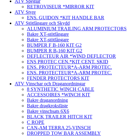
ATV Speglar
RETROVISEUR *MIRROR KIT
ATV Styre
ENS. GUIDON *KIT HANDLE BAR
ATV Stötfångare och Skydd
ALUMINIUM TRAILING ARM PROTECTORS
Bakre XT-stötfångare
Bakre XT-stötfångare
BUMPER F B-160 KIT G2
BUMPER R B-160 KIT G2
DEFLECTEUR AIR *WIND DEFLECTOR
ENS PROTEC CEN.*KIT CENT. SKID
ENS. PROTECTEUR*A-ARM PROTEC.
ENS. PROTECTEUR*A-ARM PROTEC.
FENDER PROTECTORS KIT
ATV Vinschar och Draganordningar
8 SYNTHETIC WINCH CABLE
ACCESSOIRES *WINCH KIT
Bakre draganordning
Bakre dragkroksfäste
Bakre vinschsats 6X6
BLACK TRAILER HITCH KIT
C ROPE
CAN-AM TERRA 25-VINSCH
DROPPED TOW BAR ASSEMBLY