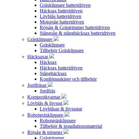
Gräsklippare batteridriven
Häcksax batteridriven
Lövblås batteridriven
Motorsåg batteridriven
Röjsåg & Grästrimmer batteridriven
Stångsåg & stånghäcksax batteridriven
Gräsklippare
Gräsklippare
Tillbehör Gräsklippare
Häcksaxar
Häcksax
Häcksax batteridriven
Stånghäcksax
Kombimaskiner och tillbehör
Jordfräsar
Jordfräs
Kompostkvarnar
Lövblås & lövsug
Lövblåsar & lövsugar
Robotgräsklippare
Robotgräsklippare
Tillbehör & installationsmaterial
Röjsåg & trimmer
Grästrimmer