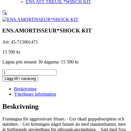
ENS ATT TREUIL *WINCH KIT
🔍
ENS.AMORTISSEUR*SHOCK KIT
Art:
45-715001471
15 590
kr
Lägsta pris senaste 30 dagarna:
15 590
kr
ENS.AMORTISSEUR*SHOCK
KIT
Lägg till i varukorg
mängd
Beskrivning
Ytterligare information
Beskrivning
Framtagna för aggressivare förare. · Ger ökad guppabsorption och
stabilitet. · Gör körningen något fastare än med standardsatser, men
är fortfarande användbara för allround-användning. · Sats med fyra