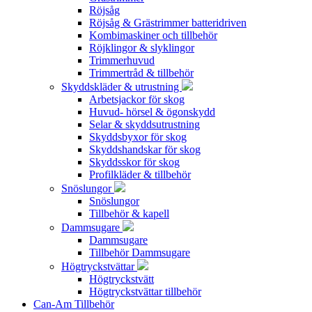
Röjsåg
Röjsåg & Grästrimmer batteridriven
Kombimaskiner och tillbehör
Röjklingor & slyklingor
Trimmerhuvud
Trimmertråd & tillbehör
Skyddskläder & utrustning
Arbetsjackor för skog
Huvud- hörsel & ögonskydd
Selar & skyddsutrustning
Skyddsbyxor för skog
Skyddshandskar för skog
Skyddsskor för skog
Profilkläder & tillbehör
Snöslungor
Snöslungor
Tillbehör & kapell
Dammsugare
Dammsugare
Tillbehör Dammsugare
Högtryckstvättar
Högtryckstvätt
Högtryckstvättar tillbehör
Can-Am Tillbehör