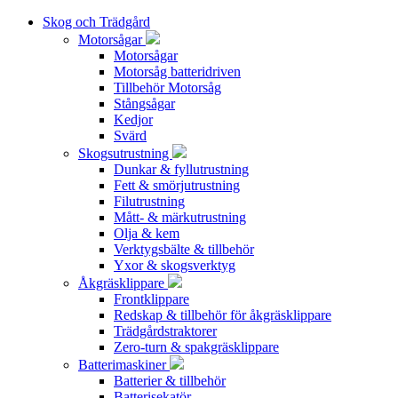
Skog och Trädgård
Motorsågar
Motorsågar
Motorsåg batteridriven
Tillbehör Motorsåg
Stångsågar
Kedjor
Svärd
Skogsutrustning
Dunkar & fyllutrustning
Fett & smörjutrustning
Filutrustning
Mått- & märkutrustning
Olja & kem
Verktygsbälte & tillbehör
Yxor & skogsverktyg
Åkgräsklippare
Frontklippare
Redskap & tillbehör för åkgräsklippare
Trädgårdstraktorer
Zero-turn & spakgräsklippare
Batterimaskiner
Batterier & tillbehör
Batterisekatör