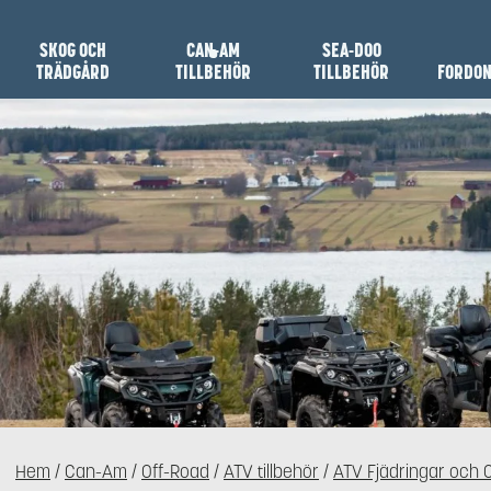
SKOG OCH
CAN-AM
SEA-DOO
TRÄDGÅRD
TILLBEHÖR
TILLBEHÖR
FORDO
Hem
/
Can-Am
/
Off-Road
/
ATV tillbehör
/
ATV Fjädringar och 