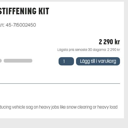
STIFFENING KIT
rt:
45-715002450
2 290
kr
Lägsta pris senaste 30 dagarna:
2 290
kr
STIFFENING
Lägg till i varukorg
KIT
mängd
educing vehicle sag on heavy jobs like snow clearing or heavy load