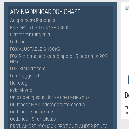
ATV FJÄDRINGAR OCH CHASSI
Adaptersats Renegade
ENS.AMORTISSEUR*SHOCK KIT
Fjädrar för tung drift
Fotbrunn
FOX AJUSTABLE SHOCKS
FOX Performance stötdämpare 1.5 podium X RC2
HPG
FOX-Stötdämpare
Förarryggstöd
Handtag
Kylarskydd
B
Omplaceringssats för kylare RENEGADE
Outlander MAX-passagerarsätessats
Th
Outlander snorkelsats
ha
Outlander-Snorkelsats
PROT. AMORT.*SCHOCK PROT OUTLANDER RENEG