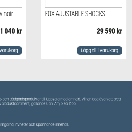
winair
FOX AJUSTABLE SHOCKS
1 040
kr
29 590
kr
i varukorg
Lägg till i varukorg
g-och trädgårdsprodukter till Uppsala med omnejd. Vi har idag även ett brett
s produktsortiment, gällande Can-Am, Sea-Doo.
teringarna, nyheter och spännande innehåll.