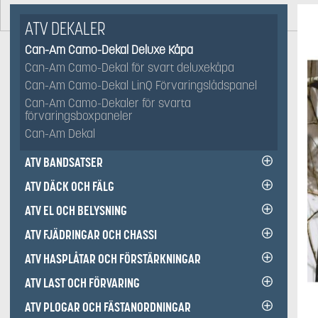
ATV DEKALER
Can-Am Camo-Dekal Deluxe Kåpa
Can-Am Camo-Dekal för svart deluxekåpa
Can-Am Camo-Dekal LinQ Förvaringslådspanel
Can-Am Camo-Dekaler för svarta
förvaringsboxpaneler
Can-Am Dekal
ATV BANDSATSER
ATV DÄCK OCH FÄLG
ATV EL OCH BELYSNING
ATV FJÄDRINGAR OCH CHASSI
ATV HASPLÅTAR OCH FÖRSTÄRKNINGAR
ATV LAST OCH FÖRVARING
ATV PLOGAR OCH FÄSTANORDNINGAR