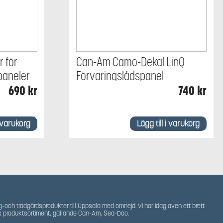
 för
Can-Am Camo-Dekal LinQ
paneler
Förvaringslådspanel
690
kr
740
kr
i varukorg
Lägg till i varukorg
g-och trädgårdsprodukter till Uppsala med omnejd. Vi har idag även ett brett
s produktsortiment, gällande Can-Am, Sea-Doo.