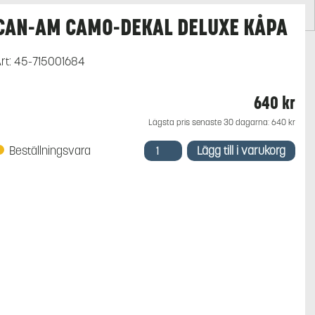
CAN-AM CAMO-DEKAL DELUXE KÅPA
rt:
45-715001684
640
kr
Lägsta pris senaste 30 dagarna:
640
kr
Can-
Beställningsvara
Lägg till i varukorg
Am
Camo-
Dekal
Deluxe
Kåpa
mängd