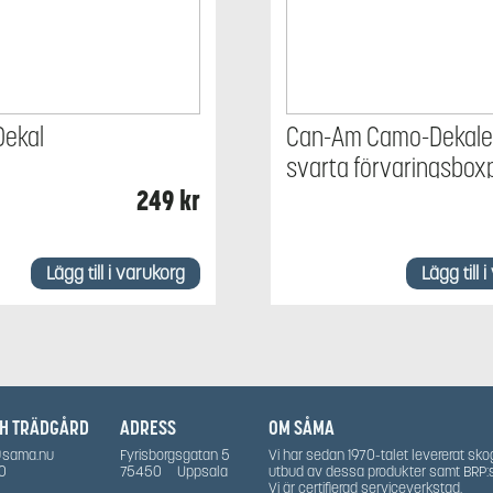
Dekal
Can-Am Camo-Dekaler
svarta förvaringsbox
249
kr
Lägg till i varukorg
Lägg till 
CH TRÄDGÅRD
ADRESS
OM SÅMA
@sama.nu
Fyrisborgsgatan 5
Vi har sedan 1970-talet levererat sko
0
75450
Uppsala
utbud av dessa produkter samt BRP:
Vi är certifierad serviceverkstad.