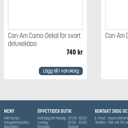
Can-Am Camo-Dekal för svart
Can-Am 
deluxekåpa
740
kr
Lägg till i varukorg
MENY
ÖPPETTIDER BUTIK
KONTAKT SKOG O
Mitt konto
Måndag till Fredag
07:00
18:00
E-Post
reservdelar
Integritetspolicy
Lördag
10:00
15:00
Telefon
018-65 30 6
Köpvillkor
Söndag
Stängt