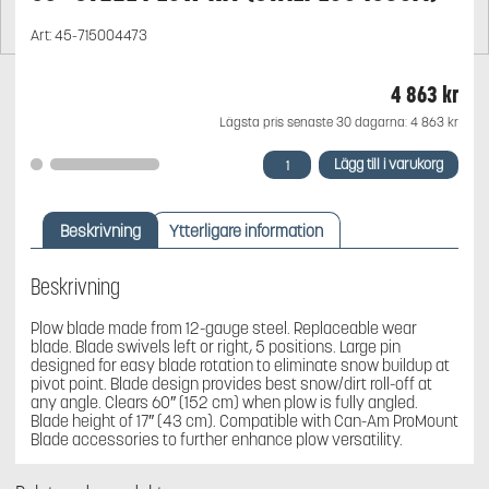
Art:
45-715004473
4 863
kr
Lägsta pris senaste 30 dagarna:
4 863
kr
66"
Lägg till i varukorg
STEEL
PLOW
KIT
Beskrivning
Ytterligare information
(STÅLPLOG
168CM)
mängd
Beskrivning
Plow blade made from 12-gauge steel. Replaceable wear
blade. Blade swivels left or right, 5 positions. Large pin
designed for easy blade rotation to eliminate snow buildup at
pivot point. Blade design provides best snow/dirt roll-off at
any angle. Clears 60″ (152 cm) when plow is fully angled.
Blade height of 17″ (43 cm). Compatible with Can-Am ProMount
Blade accessories to further enhance plow versatility.