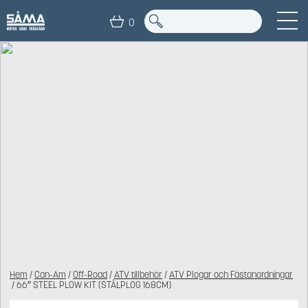
0
Hem
/
Can-Am
/
Off-Road
/
ATV tillbehör
/
ATV Plogar och Fästanordningar
/ 66″ STEEL PLOW KIT (STÅLPLOG 168CM)