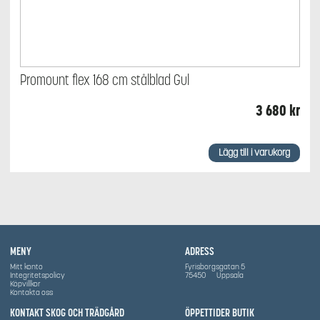
Promount flex 168 cm stålblad Gul
3 680
kr
Lägg till i varukorg
MENY
ADRESS
Mitt konto
Fyrisborgsgatan 5
Integritetspolicy
75450
Uppsala
Köpvillkor
Kontakta oss
KONTAKT SKOG OCH TRÄDGÅRD
ÖPPETTIDER BUTIK