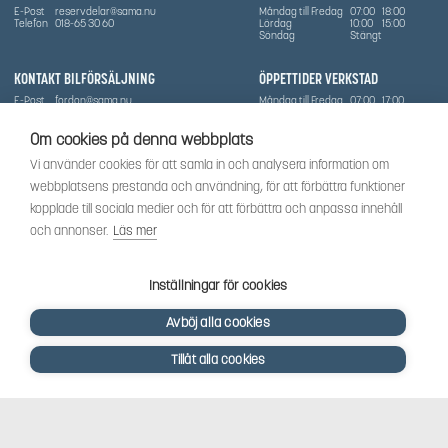
E-Post
reservdelar@sama.nu
Måndag till Fredag
07:00
18:00
Telefon
018-65 30 60
Lördag
10:00
15:00
Söndag
Stängt
KONTAKT BILFÖRSÄLJNING
ÖPPETTIDER VERKSTAD
E-Post
fordon@sama.nu
Måndag till Fredag
07:00
17:00
Telefon
0702836416
Lördag
Stängt
Söndag
Stängt
Om cookies på denna webbplats
OM SÅMA
Vi använder cookies för att samla in och analysera information om
Vi har sedan 1970-talet levererat skog-och trädgårdsprodukter till Uppsala med omnejd. Vi
webbplatsens prestanda och användning, för att förbättra funktioner
har idag även ett brett utbud av dessa produkter samt BRP:s produktsortiment, gällande
Can-Am, Sea-Doo.
kopplade till sociala medier och för att förbättra och anpassa innehåll
Vi är certifierad serviceverkstad.
och annonser.
Läs mer
SOCIALT
Följ oss för att få de senaste uppdateringarna, nyheter och spännande innehåll.
Inställningar för cookies
Avböj alla cookies
Tillåt alla cookies