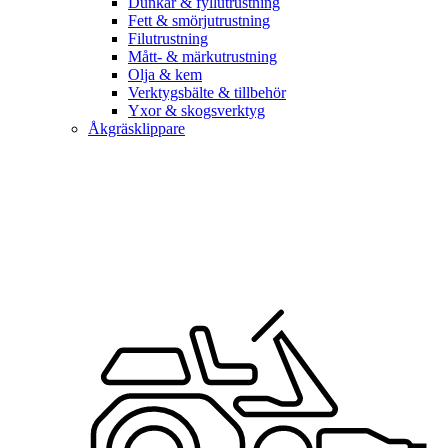
Dunkar & fyllutrustning
Fett & smörjutrustning
Filutrustning
Mått- & märkutrustning
Olja & kem
Verktygsbälte & tillbehör
Yxor & skogsverktyg
Åkgräsklippare