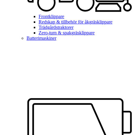
Frontklippare
Redskap & tillbehör för åkgräsklippare
Trädgårdstraktorer
Zero-turn & spakgräsklippare
Batterimaskiner