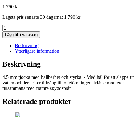
1 790
kr
Lägsta pris senaste 30 dagarna:
1 790
kr
ENS
PROTEC
Lägg till i varukorg
CEN.*KIT
CENT.
Beskrivning
SKID
Ytterligare information
mängd
Beskrivning
4,5 mm tjocka med hållbarhet och styrka. · Med hål för att släppa ut
vatten och lera. Ger tillgång till oljetömningen. Måste monteras
tillsammans med främre skyddsplåt
Relaterade produkter