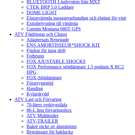
BLUETOOTH Ljudsystem från MXT
CTEK BRP 5.0 Laddare
DOME LIGHT
Eluppvärmda passagerarhandtag och eluttag för visir
Extrabelysning till vindruta
Garmin Montana 680T GPS
ATV Fjädringar och Chassi
Adaptersats Renegade
ENS.AMORTISSEUR*SHOCK KIT
Fjädrar för tung drift
Fotbrunn
FOX AJUSTABLE SHOCKS
FOX Performance stötdämpare 1.5 podium X RC2
HPG
FOX-Stötdämpare
Förarryggstöd
Handtag
Kylarskydd
ATV Last och Förvaring
70-liters verktygslåda
86-L linq förvaringsbox
ATV Multitrailer
ATV-TRAILER
Bakre räcke av aluminium
Begränsare för baklucka