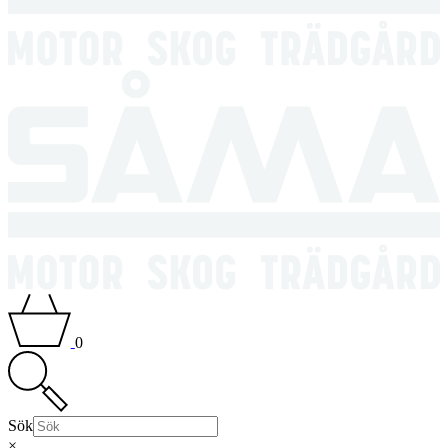
0
Sök
×