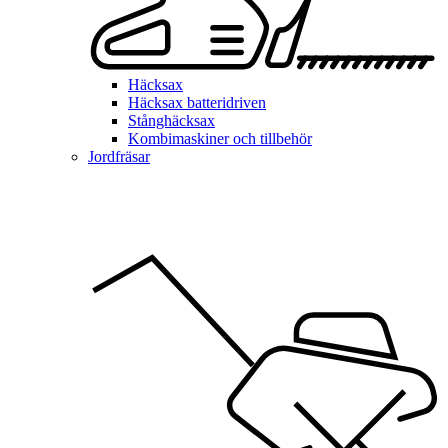
Häcksax
Häcksax batteridriven
Stånghäcksax
Kombimaskiner och tillbehör
Jordfräsar