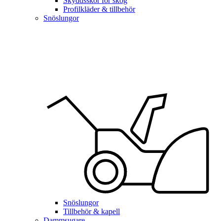
Skyddsskor för skog
Profilkläder & tillbehör
Snöslungor
Snöslungor
Tillbehör & kapell
Dammsugare