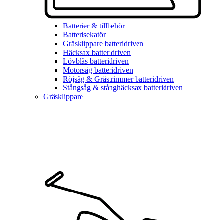
Batterier & tillbehör
Batterisekatör
Gräsklippare batteridriven
Häcksax batteridriven
Lövblås batteridriven
Motorsåg batteridriven
Röjsåg & Grästrimmer batteridriven
Stångsåg & stånghäcksax batteridriven
Gräsklippare