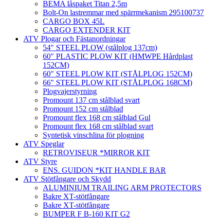
BEMA låspaket Titan 2,5m
Bolt-On lastremmar med spärrmekanism 295100737
CARGO BOX 45L
CARGO EXTENDER KIT
ATV Plogar och Fästanordningar
54″ STEEL PLOW (stålplog 137cm)
60″ PLASTIC PLOW KIT (HMWPE Hårdplast
152CM)
60″ STEEL PLOW KIT (STÅLPLOG 152CM)
66″ STEEL PLOW KIT (STÅLPLOG 168CM)
Plogvajerstyrning
Promount 137 cm stålblad svart
Promount 152 cm stålblad
Promount flex 168 cm stålblad Gul
Promount flex 168 cm stålblad svart
Syntetisk vinschlina för plogning
ATV Speglar
RETROVISEUR *MIRROR KIT
ATV Styre
ENS. GUIDON *KIT HANDLE BAR
ATV Stötfångare och Skydd
ALUMINIUM TRAILING ARM PROTECTORS
Bakre XT-stötfångare
Bakre XT-stötfångare
BUMPER F B-160 KIT G2