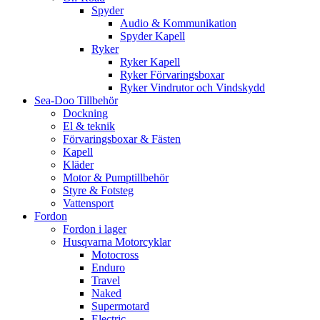
Spyder
Audio & Kommunikation
Spyder Kapell
Ryker
Ryker Kapell
Ryker Förvaringsboxar
Ryker Vindrutor och Vindskydd
Sea-Doo Tillbehör
Dockning
El & teknik
Förvaringsboxar & Fästen
Kapell
Kläder
Motor & Pumptillbehör
Styre & Fotsteg
Vattensport
Fordon
Fordon i lager
Husqvarna Motorcyklar
Motocross
Enduro
Travel
Naked
Supermotard
Electric