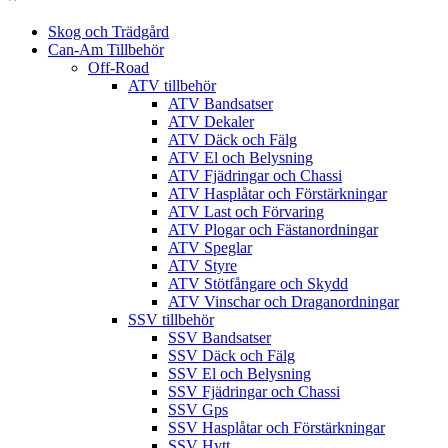
Skog och Trädgård
Can-Am Tillbehör
Off-Road
ATV tillbehör
ATV Bandsatser
ATV Dekaler
ATV Däck och Fälg
ATV El och Belysning
ATV Fjädringar och Chassi
ATV Hasplåtar och Förstärkningar
ATV Last och Förvaring
ATV Plogar och Fästanordningar
ATV Speglar
ATV Styre
ATV Stötfångare och Skydd
ATV Vinschar och Draganordningar
SSV tillbehör
SSV Bandsatser
SSV Däck och Fälg
SSV El och Belysning
SSV Fjädringar och Chassi
SSV Gps
SSV Hasplåtar och Förstärkningar
SSV Hytt