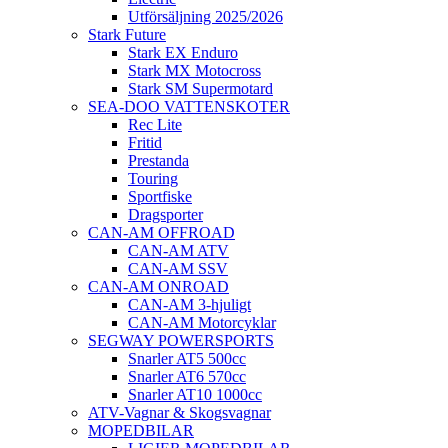
Utförsäljning 2025/2026
Stark Future
Stark EX Enduro
Stark MX Motocross
Stark SM Supermotard
SEA-DOO VATTENSKOTER
Rec Lite
Fritid
Prestanda
Touring
Sportfiske
Dragsporter
CAN-AM OFFROAD
CAN-AM ATV
CAN-AM SSV
CAN-AM ONROAD
CAN-AM 3-hjuligt
CAN-AM Motorcyklar
SEGWAY POWERSPORTS
Snarler AT5 500cc
Snarler AT6 570cc
Snarler AT10 1000cc
ATV-Vagnar & Skogsvagnar
MOPEDBILAR