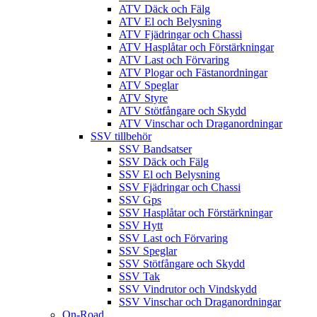
ATV Däck och Fälg
ATV El och Belysning
ATV Fjädringar och Chassi
ATV Hasplåtar och Förstärkningar
ATV Last och Förvaring
ATV Plogar och Fästanordningar
ATV Speglar
ATV Styre
ATV Stötfångare och Skydd
ATV Vinschar och Draganordningar
SSV tillbehör
SSV Bandsatser
SSV Däck och Fälg
SSV El och Belysning
SSV Fjädringar och Chassi
SSV Gps
SSV Hasplåtar och Förstärkningar
SSV Hytt
SSV Last och Förvaring
SSV Speglar
SSV Stötfångare och Skydd
SSV Tak
SSV Vindrutor och Vindskydd
SSV Vinschar och Draganordningar
On-Road