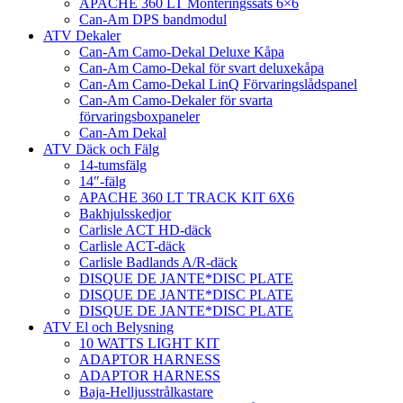
APACHE 360 LT Monteringssats 6×6
Can-Am DPS bandmodul
ATV Dekaler
Can-Am Camo-Dekal Deluxe Kåpa
Can-Am Camo-Dekal för svart deluxekåpa
Can-Am Camo-Dekal LinQ Förvaringslådspanel
Can-Am Camo-Dekaler för svarta
förvaringsboxpaneler
Can-Am Dekal
ATV Däck och Fälg
14-tumsfälg
14″-fälg
APACHE 360 LT TRACK KIT 6X6
Bakhjulsskedjor
Carlisle ACT HD-däck
Carlisle ACT-däck
Carlisle Badlands A/R-däck
DISQUE DE JANTE*DISC PLATE
DISQUE DE JANTE*DISC PLATE
DISQUE DE JANTE*DISC PLATE
ATV El och Belysning
10 WATTS LIGHT KIT
ADAPTOR HARNESS
ADAPTOR HARNESS
Baja-Helljusstrålkastare