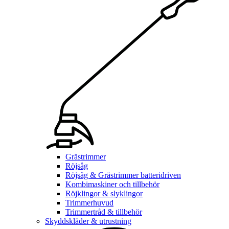
Grästrimmer
Röjsåg
Röjsåg & Grästrimmer batteridriven
Kombimaskiner och tillbehör
Röjklingor & slyklingor
Trimmerhuvud
Trimmertråd & tillbehör
Skyddskläder & utrustning