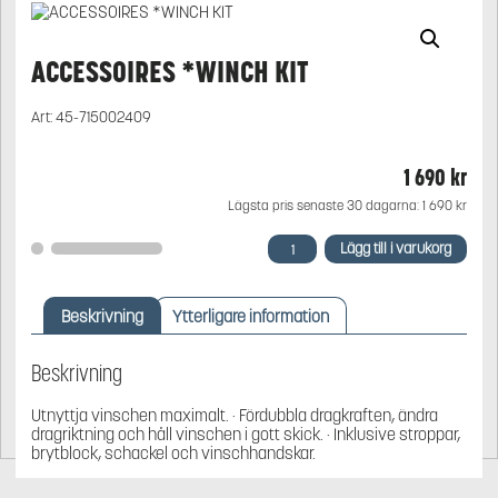
ACCESSOIRES *WINCH KIT
Art:
45-715002409
1 690
kr
Lägsta pris senaste 30 dagarna:
1 690
kr
ACCESSOIRES
Lägg till i varukorg
*WINCH
KIT
mängd
Beskrivning
Ytterligare information
Beskrivning
Utnyttja vinschen maximalt. · Fördubbla dragkraften, ändra
dragriktning och håll vinschen i gott skick. · Inklusive stroppar,
brytblock, schackel och vinschhandskar.