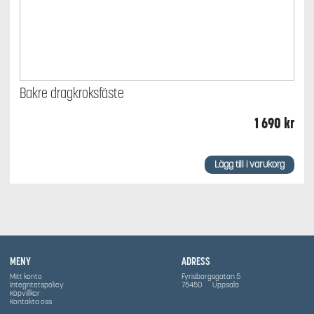
Bakre dragkroksfäste
1 690
kr
Lägg till i varukorg
MENY
ADRESS
Mitt konto
Fyrisborgsgatan 5
Integritetspolicy
75450
Uppsala
Köpvillkor
Kontakta oss