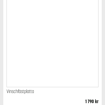
Vinschfästplatta
1 790
kr