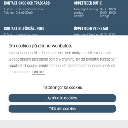
KONTAKT SKOG OCH TRÄDGÅRD
ÖPPETTIDER BUTIK
E-Post
reservdelar@sama.nu
Måndag till Fredag
07:00
18:00
Telefon
018-65 30 60
Lördag
10:00
15:00
Söndag
Stängt
KONTAKT BILFÖRSÄLJNING
ÖPPETTIDER VERKSTAD
E-Post
fordon@sama.nu
Måndag till Fredag
07:00
17:00
Telefon
0702836416
Lördag
Stängt
Söndag
Stängt
Om cookies på denna webbplats
OM SÅMA
Vi använder cookies för att samla in och analysera information om
Vi har sedan 1970-talet levererat skog-och trädgårdsprodukter till Uppsala med omnejd. Vi
webbplatsens prestanda och användning, för att förbättra funktioner
har idag även ett brett utbud av dessa produkter samt BRP:s produktsortiment, gällande
Can-Am, Sea-Doo.
kopplade till sociala medier och för att förbättra och anpassa innehåll
Vi är certifierad serviceverkstad.
och annonser.
Läs mer
SOCIALT
Följ oss för att få de senaste uppdateringarna, nyheter och spännande innehåll.
Inställningar för cookies
Avböj alla cookies
Tillåt alla cookies