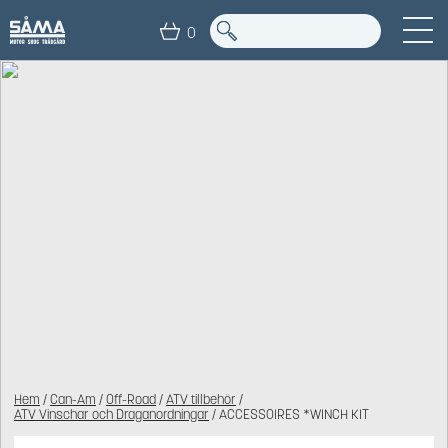
0
Hem
/
Can-Am
/
Off-Road
/
ATV tillbehör
/
ATV Vinschar och Draganordningar
/ ACCESSOIRES *WINCH KIT