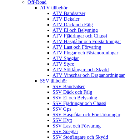
Off-Road
ATV tillbehör
ATV Bandsatser
ATV Dekaler
ATV Däck och Fälg
ATV El och Belysning
ATV Fjädringar och Chassi
ATV Hasplåtar och Förstärkningar
ATV Last och Förvaring
ATV Plogar och Fästanordningar
ATV Speglar
ATV Styre
ATV Stötfångare och Skydd
ATV Vinschar och Draganordningar
SSV tillbehör
SSV Bandsatser
SSV Däck och Fälg
SSV El och Belysning
SSV Fjädringar och Chassi
SSV Gps
SSV Hasplåtar och Förstärkningar
SSV Hytt
SSV Last och Förvaring
SSV Speglar
SSV Stötfångare och Skydd