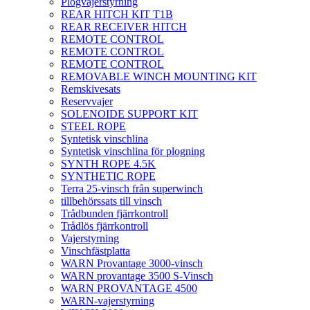
Plogvajerstyrning
REAR HITCH KIT T1B
REAR RECEIVER HITCH
REMOTE CONTROL
REMOTE CONTROL
REMOTE CONTROL
REMOVABLE WINCH MOUNTING KIT
Remskivesats
Reservvajer
SOLENOIDE SUPPORT KIT
STEEL ROPE
Syntetisk vinschlina
Syntetisk vinschlina för plogning
SYNTH ROPE 4.5K
SYNTHETIC ROPE
Terra 25-vinsch från superwinch
tillbehörssats till vinsch
Trådbunden fjärrkontroll
Trådlös fjärrkontroll
Vajerstyrning
Vinschfästplatta
WARN Provantage 3000-vinsch
WARN provantage 3500 S-Vinsch
WARN PROVANTAGE 4500
WARN-vajerstyrning