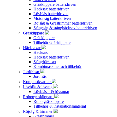
Gräsklippare batteridriven
Häcksax batteridriven
Lövblås batteridriven
Motorsåg batteridriven
Röjsåg & Grästrimmer batteridriven
Stångsåg & stånghäcksax batteridriven
Gräsklippare
Gräsklippare
Tillbehör Gräsklippare
Häcksaxar
Häcksax
Häcksax batteridriven
Stånghäcksax
Kombimaskiner och tillbehör
Jordfräsar
Jordfräs
Kompostkvarnar
Lövblås & lövsug
Lövblåsar & lövsugar
Robotgräsklippare
Robotgräsklippare
Tillbehör & installationsmaterial
Röjsåg & trimmer
Grästrimmer