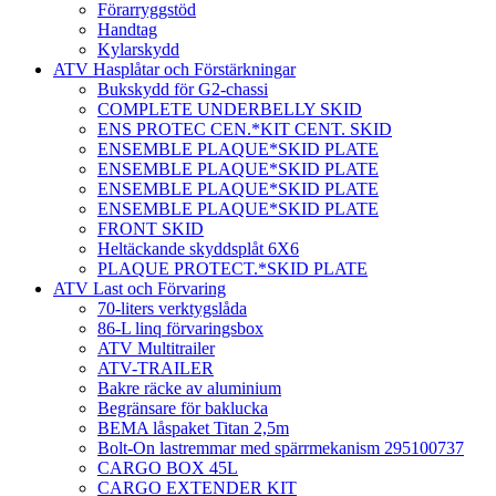
Förarryggstöd
Handtag
Kylarskydd
ATV Hasplåtar och Förstärkningar
Bukskydd för G2-chassi
COMPLETE UNDERBELLY SKID
ENS PROTEC CEN.*KIT CENT. SKID
ENSEMBLE PLAQUE*SKID PLATE
ENSEMBLE PLAQUE*SKID PLATE
ENSEMBLE PLAQUE*SKID PLATE
ENSEMBLE PLAQUE*SKID PLATE
FRONT SKID
Heltäckande skyddsplåt 6X6
PLAQUE PROTECT.*SKID PLATE
ATV Last och Förvaring
70-liters verktygslåda
86-L linq förvaringsbox
ATV Multitrailer
ATV-TRAILER
Bakre räcke av aluminium
Begränsare för baklucka
BEMA låspaket Titan 2,5m
Bolt-On lastremmar med spärrmekanism 295100737
CARGO BOX 45L
CARGO EXTENDER KIT