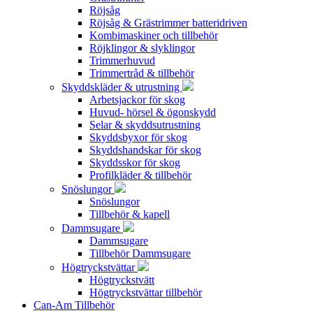
Röjsåg
Röjsåg & Grästrimmer batteridriven
Kombimaskiner och tillbehör
Röjklingor & slyklingor
Trimmerhuvud
Trimmertråd & tillbehör
Skyddskläder & utrustning
Arbetsjackor för skog
Huvud- hörsel & ögonskydd
Selar & skyddsutrustning
Skyddsbyxor för skog
Skyddshandskar för skog
Skyddsskor för skog
Profilkläder & tillbehör
Snöslungor
Snöslungor
Tillbehör & kapell
Dammsugare
Dammsugare
Tillbehör Dammsugare
Högtryckstvättar
Högtryckstvätt
Högtryckstvättar tillbehör
Can-Am Tillbehör