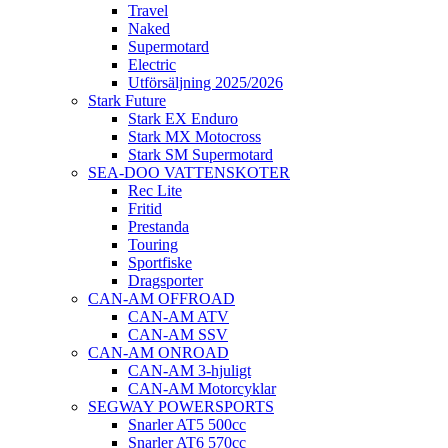
Travel
Naked
Supermotard
Electric
Utförsäljning 2025/2026
Stark Future
Stark EX Enduro
Stark MX Motocross
Stark SM Supermotard
SEA-DOO VATTENSKOTER
Rec Lite
Fritid
Prestanda
Touring
Sportfiske
Dragsporter
CAN-AM OFFROAD
CAN-AM ATV
CAN-AM SSV
CAN-AM ONROAD
CAN-AM 3-hjuligt
CAN-AM Motorcyklar
SEGWAY POWERSPORTS
Snarler AT5 500cc
Snarler AT6 570cc