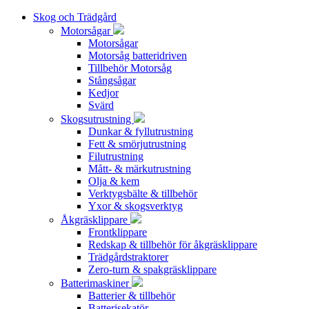
Skog och Trädgård
Motorsågar
Motorsågar
Motorsåg batteridriven
Tillbehör Motorsåg
Stångsågar
Kedjor
Svärd
Skogsutrustning
Dunkar & fyllutrustning
Fett & smörjutrustning
Filutrustning
Mått- & märkutrustning
Olja & kem
Verktygsbälte & tillbehör
Yxor & skogsverktyg
Åkgräsklippare
Frontklippare
Redskap & tillbehör för åkgräsklippare
Trädgårdstraktorer
Zero-turn & spakgräsklippare
Batterimaskiner
Batterier & tillbehör
Batterisekatör