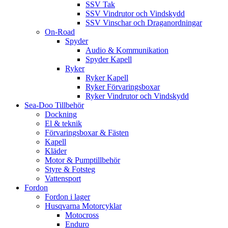
SSV Tak
SSV Vindrutor och Vindskydd
SSV Vinschar och Draganordningar
On-Road
Spyder
Audio & Kommunikation
Spyder Kapell
Ryker
Ryker Kapell
Ryker Förvaringsboxar
Ryker Vindrutor och Vindskydd
Sea-Doo Tillbehör
Dockning
El & teknik
Förvaringsboxar & Fästen
Kapell
Kläder
Motor & Pumptillbehör
Styre & Fotsteg
Vattensport
Fordon
Fordon i lager
Husqvarna Motorcyklar
Motocross
Enduro