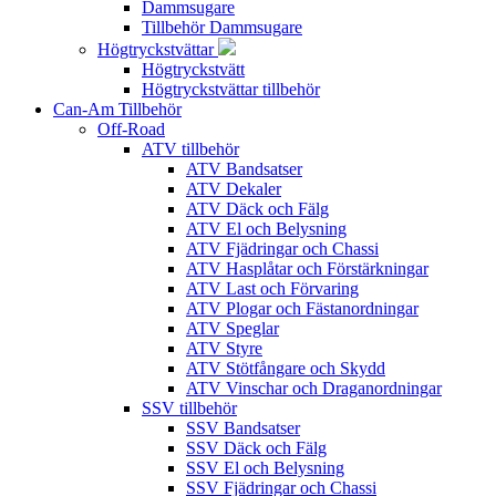
Dammsugare
Tillbehör Dammsugare
Högtryckstvättar
Högtryckstvätt
Högtryckstvättar tillbehör
Can-Am Tillbehör
Off-Road
ATV tillbehör
ATV Bandsatser
ATV Dekaler
ATV Däck och Fälg
ATV El och Belysning
ATV Fjädringar och Chassi
ATV Hasplåtar och Förstärkningar
ATV Last och Förvaring
ATV Plogar och Fästanordningar
ATV Speglar
ATV Styre
ATV Stötfångare och Skydd
ATV Vinschar och Draganordningar
SSV tillbehör
SSV Bandsatser
SSV Däck och Fälg
SSV El och Belysning
SSV Fjädringar och Chassi