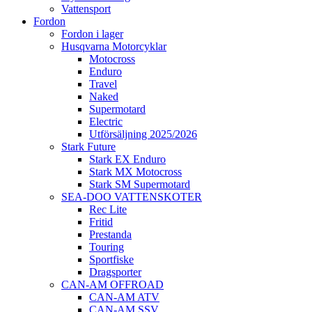
Vattensport
Fordon
Fordon i lager
Husqvarna Motorcyklar
Motocross
Enduro
Travel
Naked
Supermotard
Electric
Utförsäljning 2025/2026
Stark Future
Stark EX Enduro
Stark MX Motocross
Stark SM Supermotard
SEA-DOO VATTENSKOTER
Rec Lite
Fritid
Prestanda
Touring
Sportfiske
Dragsporter
CAN-AM OFFROAD
CAN-AM ATV
CAN-AM SSV