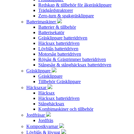
Redskap & tillbehör för åkgräsklippare
Trädgårdstraktorer
Zero-turn & spakgräsklippare
Batterimaskiner
Batterier & tillbehör
Batterisekatör
Gräsklippare batteridriven
Häcksax batteridriven
Lövblås batteridriven
Motorsåg batteridriven
Röjsåg & Grästrimmer batteridriven
Stångsåg & stånghäcksax batteridriven
Gräsklippare
Gräsklippare
Tillbehör Gräsklippare
Häcksaxar
Häcksax
Häcksax batteridriven
Stånghäcksax
Kombimaskiner och tillbehör
Jordfräsar
Jordfräs
Kompostkvarnar
Lövblås & lövsug