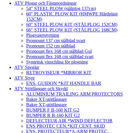
ATV Plogar och Fästanordningar
54″ STEEL PLOW (stålplog 137cm)
60″ PLASTIC PLOW KIT (HMWPE Hårdplast
152CM)
60″ STEEL PLOW KIT (STÅLPLOG 152CM)
66″ STEEL PLOW KIT (STÅLPLOG 168CM)
Plogvajerstyrning
Promount 137 cm stålblad svart
Promount 152 cm stålblad
Promount flex 168 cm stålblad Gul
Promount flex 168 cm stålblad svart
Syntetisk vinschlina för plogning
ATV Speglar
RETROVISEUR *MIRROR KIT
ATV Styre
ENS. GUIDON *KIT HANDLE BAR
ATV Stötfångare och Skydd
ALUMINIUM TRAILING ARM PROTECTORS
Bakre XT-stötfångare
Bakre XT-stötfångare
BUMPER F B-160 KIT G2
BUMPER R B-160 KIT G2
DEFLECTEUR AIR *WIND DEFLECTOR
ENS PROTEC CEN.*KIT CENT. SKID
ENS. PROTECTEUR*A-ARM PROTEC.