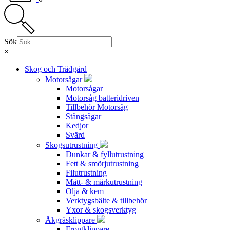
Sök
×
Skog och Trädgård
Motorsågar
Motorsågar
Motorsåg batteridriven
Tillbehör Motorsåg
Stångsågar
Kedjor
Svärd
Skogsutrustning
Dunkar & fyllutrustning
Fett & smörjutrustning
Filutrustning
Mått- & märkutrustning
Olja & kem
Verktygsbälte & tillbehör
Yxor & skogsverktyg
Åkgräsklippare
Frontklippare