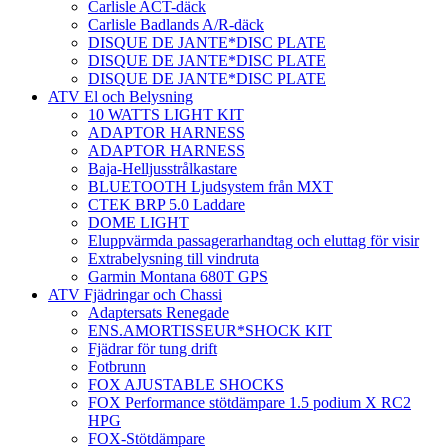
Carlisle ACT-däck
Carlisle Badlands A/R-däck
DISQUE DE JANTE*DISC PLATE
DISQUE DE JANTE*DISC PLATE
DISQUE DE JANTE*DISC PLATE
ATV El och Belysning
10 WATTS LIGHT KIT
ADAPTOR HARNESS
ADAPTOR HARNESS
Baja-Helljusstrålkastare
BLUETOOTH Ljudsystem från MXT
CTEK BRP 5.0 Laddare
DOME LIGHT
Eluppvärmda passagerarhandtag och eluttag för visir
Extrabelysning till vindruta
Garmin Montana 680T GPS
ATV Fjädringar och Chassi
Adaptersats Renegade
ENS.AMORTISSEUR*SHOCK KIT
Fjädrar för tung drift
Fotbrunn
FOX AJUSTABLE SHOCKS
FOX Performance stötdämpare 1.5 podium X RC2
HPG
FOX-Stötdämpare