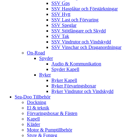
SSV Gps
SSV Hasplåtar och Förstärkningar
SSV Hytt
SSV Last och Förvaring
SSV Speglar
SSV Stötfångare och Skydd
SSV Tak
SSV Vindrutor och Vindskydd
SSV Vinschar och Draganordningar
On-Road
Spyder
Audio & Kommunikation
Spyder Kapell
Ryker
Ryker Kapell
Ryker Förvaringsboxar
Ryker Vindrutor och Vindskydd
Sea-Doo Tillbehör
Dockning
El & teknik
Förvaringsboxar & Fästen
Kapell
Kläder
Motor & Pumptillbehör
Styre & Fotsteg