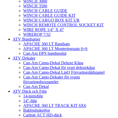
WINCH 3000
WINCH 3500
WINCH CABLE GUIDE
WINCH CABLE GUIDE KIT
WINCH CARGO BOX KIT UR
WINCH REMOTE CONTROL SOCKET KIT
WIRE ROPE 1/4″ X 47
WIREROP 7/32
ATV Bandsatser
APACHE 360 LT Bandsats
APACHE 360 LT Monteringssats 6×6
Can-Am DPS bandmodul
ATV Dekaler
Can-Am Camo-Dekal Deluxe Kåpa
Can-Am Camo-Dekal för svart deluxekåpa
Can-Am Camo-Dekal LinQ Förvaringslådspanel
Can-Am Camo-Dekaler för svarta
förvaringsboxpaneler
Can-Am Dekal
ATV Däck och Fälg
14-tumsfälg
14″-fälg
APACHE 360 LT TRACK KIT 6X6
Bakhjulsskedjor
Carlisle ACT HD-däck