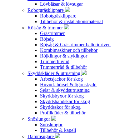
Lövblåsar & lövsugar
Robotgräsklippare
Robotgräsklippare
Tillbehör & installationsmaterial
Röjsåg & trimmer
Grästrimmer
Röjsåg
Röjsåg & Grästrimmer batteridriven
Kombimaskiner och tillbehör
Röjklingor & slyklingor
Trimmerhuvud
Trimmertråd & tillbehör
Skyddskläder & utrustning
Arbetsjackor för skog
Huvud- hörsel & ögonskydd
Selar & skyddsutrustning
Skyddsbyxor för skog
Skyddshandskar för skog
Skyddsskor för skog
Profilkläder & tillbehör
Snöslungor
Snöslungor
Tillbehör & kapell
Dammsugare