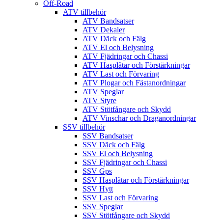
Off-Road
ATV tillbehör
ATV Bandsatser
ATV Dekaler
ATV Däck och Fälg
ATV El och Belysning
ATV Fjädringar och Chassi
ATV Hasplåtar och Förstärkningar
ATV Last och Förvaring
ATV Plogar och Fästanordningar
ATV Speglar
ATV Styre
ATV Stötfångare och Skydd
ATV Vinschar och Draganordningar
SSV tillbehör
SSV Bandsatser
SSV Däck och Fälg
SSV El och Belysning
SSV Fjädringar och Chassi
SSV Gps
SSV Hasplåtar och Förstärkningar
SSV Hytt
SSV Last och Förvaring
SSV Speglar
SSV Stötfångare och Skydd