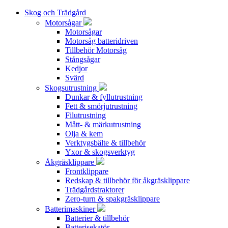
Skog och Trädgård
Motorsågar
Motorsågar
Motorsåg batteridriven
Tillbehör Motorsåg
Stångsågar
Kedjor
Svärd
Skogsutrustning
Dunkar & fyllutrustning
Fett & smörjutrustning
Filutrustning
Mått- & märkutrustning
Olja & kem
Verktygsbälte & tillbehör
Yxor & skogsverktyg
Åkgräsklippare
Frontklippare
Redskap & tillbehör för åkgräsklippare
Trädgårdstraktorer
Zero-turn & spakgräsklippare
Batterimaskiner
Batterier & tillbehör
Batterisekatör