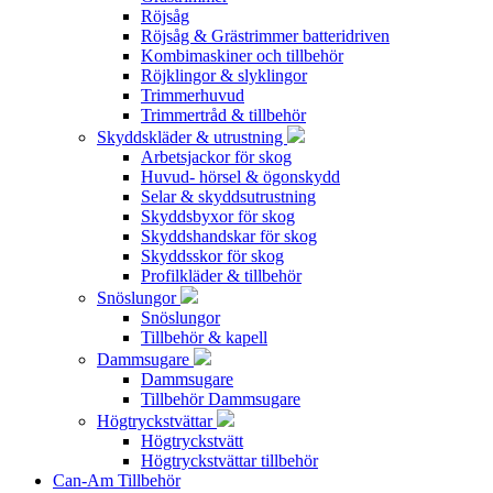
Röjsåg
Röjsåg & Grästrimmer batteridriven
Kombimaskiner och tillbehör
Röjklingor & slyklingor
Trimmerhuvud
Trimmertråd & tillbehör
Skyddskläder & utrustning
Arbetsjackor för skog
Huvud- hörsel & ögonskydd
Selar & skyddsutrustning
Skyddsbyxor för skog
Skyddshandskar för skog
Skyddsskor för skog
Profilkläder & tillbehör
Snöslungor
Snöslungor
Tillbehör & kapell
Dammsugare
Dammsugare
Tillbehör Dammsugare
Högtryckstvättar
Högtryckstvätt
Högtryckstvättar tillbehör
Can-Am Tillbehör