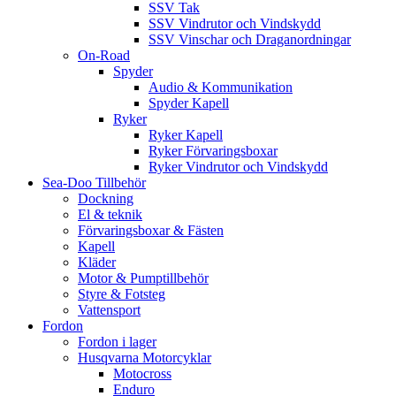
SSV Tak
SSV Vindrutor och Vindskydd
SSV Vinschar och Draganordningar
On-Road
Spyder
Audio & Kommunikation
Spyder Kapell
Ryker
Ryker Kapell
Ryker Förvaringsboxar
Ryker Vindrutor och Vindskydd
Sea-Doo Tillbehör
Dockning
El & teknik
Förvaringsboxar & Fästen
Kapell
Kläder
Motor & Pumptillbehör
Styre & Fotsteg
Vattensport
Fordon
Fordon i lager
Husqvarna Motorcyklar
Motocross
Enduro