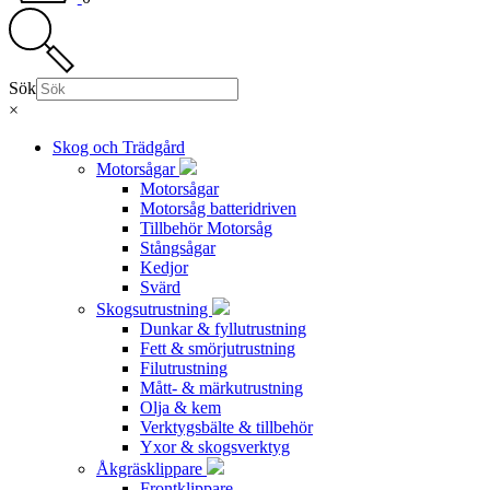
Sök
×
Skog och Trädgård
Motorsågar
Motorsågar
Motorsåg batteridriven
Tillbehör Motorsåg
Stångsågar
Kedjor
Svärd
Skogsutrustning
Dunkar & fyllutrustning
Fett & smörjutrustning
Filutrustning
Mått- & märkutrustning
Olja & kem
Verktygsbälte & tillbehör
Yxor & skogsverktyg
Åkgräsklippare
Frontklippare