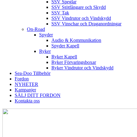
SSV Speglar
SSV Stötfångare och Skydd
SSV Tak
SSV Vindrutor och Vindskydd
SSV Vinschar och Draganordningar
On-Road
Spyder
Audio & Kommunikation
Spyder Kapell
Ryker
Ryker Kapell
Ryker Förvaringsboxar
Ryker Vindrutor och Vindskydd
Sea-Doo Tillbehör
Fordon
NYHETER
Kampanjer
SÄLJ DITT FORDON
Kontakta oss