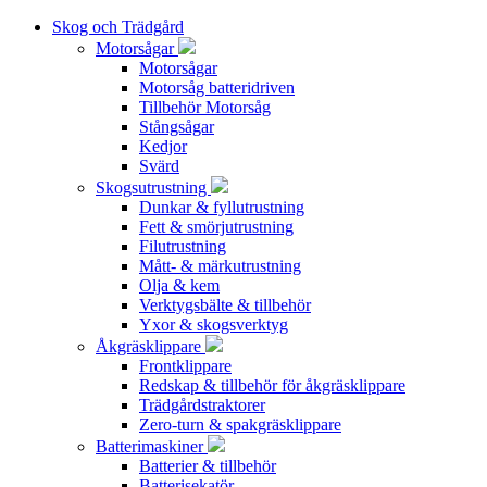
Skog och Trädgård
Motorsågar
Motorsågar
Motorsåg batteridriven
Tillbehör Motorsåg
Stångsågar
Kedjor
Svärd
Skogsutrustning
Dunkar & fyllutrustning
Fett & smörjutrustning
Filutrustning
Mått- & märkutrustning
Olja & kem
Verktygsbälte & tillbehör
Yxor & skogsverktyg
Åkgräsklippare
Frontklippare
Redskap & tillbehör för åkgräsklippare
Trädgårdstraktorer
Zero-turn & spakgräsklippare
Batterimaskiner
Batterier & tillbehör
Batterisekatör