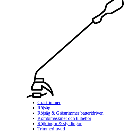
Grästrimmer
Röjsåg
Röjsåg & Grästrimmer batteridriven
Kombimaskiner och tillbehör
Röjklingor & slyklingor
Trimmerhuvud