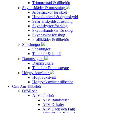
Trimmertråd & tillbehör
Skyddskläder & utrustning
Arbetsjackor för skog
Huvud- hörsel & ögonskydd
Selar & skyddsutrustning
Skyddsbyxor för skog
Skyddshandskar för skog
Skyddsskor för skog
Profilkläder & tillbehör
Snöslungor
Snöslungor
Tillbehör & kapell
Dammsugare
Dammsugare
Tillbehör Dammsugare
Högtryckstvättar
Högtryckstvätt
Högtryckstvättar tillbehör
Can-Am Tillbehör
Off-Road
ATV tillbehör
ATV Bandsatser
ATV Dekaler
ATV Däck och Fälg