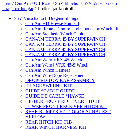
Hem
/
Can-Am
/
Off-Road
/
SSV tillbehör
/
SSV Vinschar och
Draganordningar
/ Trådlös fjärrkontroll
SSV Vinschar och Draganordningar
Can-Am HD Hawse Fairlead
Can-Am Remote Control and Connector Winch kit
Can-Am Synthetic Winch Cable
CAN-AM TERRA 45 BY SUPERWINCH
CAN-AM TERRA 45 BY SUPERWINCH
CAN-AM TERRA 45 BY SUPERWINCH
CAN-AM TERRA 45 BY SUPERWINCH
Can-Am Warn VRX 45 Winch
Can-Am Warn† VRX 45-S Winch
Can-Am Winch Harness
Can-Am Wire Rope Repacement
DROPPED TOW BAR ASSEMBLY
FILAGE *WIRING KIT
GUIDE *CABLE GUIDE
GUIDE DE CABLE *HAWSE
HIGHER FRONT RECEIVER HITCH
LOWER FRONT RECEIVER HITCH KIT
REAR BUMPER KIT COLOR SUNBURST
YELLOW
REAR HITCH KIT T1B
REAR WINCH HARNESS KIT