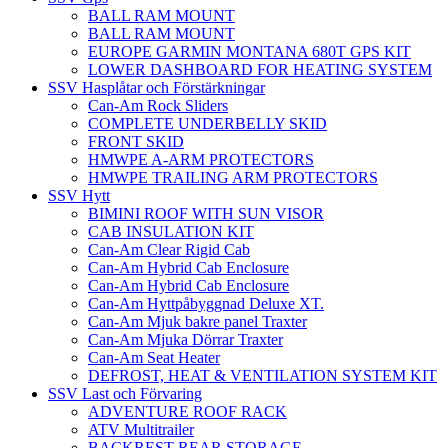
BALL RAM MOUNT
BALL RAM MOUNT
EUROPE GARMIN MONTANA 680T GPS KIT
LOWER DASHBOARD FOR HEATING SYSTEM
SSV Hasplåtar och Förstärkningar
Can-Am Rock Sliders
COMPLETE UNDERBELLY SKID
FRONT SKID
HMWPE A-ARM PROTECTORS
HMWPE TRAILING ARM PROTECTORS
SSV Hytt
BIMINI ROOF WITH SUN VISOR
CAB INSULATION KIT
Can-Am Clear Rigid Cab
Can-Am Hybrid Cab Enclosure
Can-Am Hybrid Cab Enclosure
Can-Am Hyttpåbyggnad Deluxe XT.
Can-Am Mjuk bakre panel Traxter
Can-Am Mjuka Dörrar Traxter
Can-Am Seat Heater
DEFROST, HEAT & VENTILATION SYSTEM KIT
SSV Last och Förvaring
ADVENTURE ROOF RACK
ATV Multitrailer
BACKREST REAR STORAGE