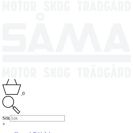
0
Sök
×