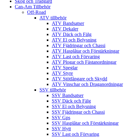
Skog och Trädgård
Can-Am Tillbehör
Off-Road
ATV tillbehör
ATV Bandsatser
ATV Dekaler
ATV Däck och Fälg
ATV El och Belysning
ATV Fjädringar och Chassi
ATV Hasplåtar och Förstärkningar
ATV Last och Förvaring
ATV Plogar och Fästanordningar
ATV Speglar
ATV Styre
ATV Stötfångare och Skydd
ATV Vinschar och Draganordningar
SSV tillbehör
SSV Bandsatser
SSV Däck och Fälg
SSV El och Belysning
SSV Fjädringar och Chassi
SSV Gps
SSV Hasplåtar och Förstärkningar
SSV Hytt
SSV Last och Förvaring