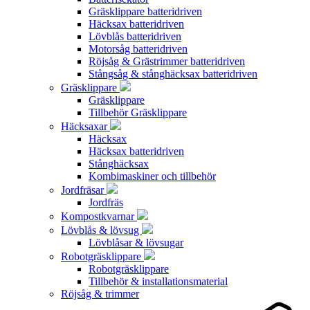
Gräsklippare batteridriven
Häcksax batteridriven
Lövblås batteridriven
Motorsåg batteridriven
Röjsåg & Grästrimmer batteridriven
Stångsåg & stånghäcksax batteridriven
Gräsklippare
Gräsklippare
Tillbehör Gräsklippare
Häcksaxar
Häcksax
Häcksax batteridriven
Stånghäcksax
Kombimaskiner och tillbehör
Jordfräsar
Jordfräs
Kompostkvarnar
Lövblås & lövsug
Lövblåsar & lövsugar
Robotgräsklippare
Robotgräsklippare
Tillbehör & installationsmaterial
Röjsåg & trimmer