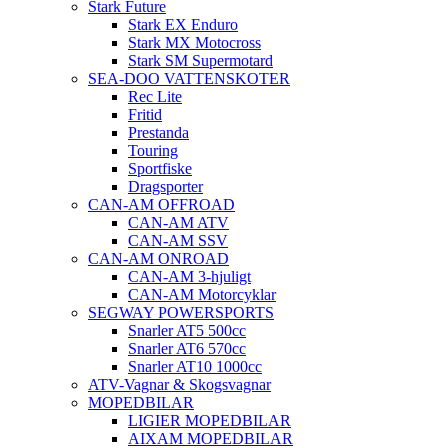
Stark Future
Stark EX Enduro
Stark MX Motocross
Stark SM Supermotard
SEA-DOO VATTENSKOTER
Rec Lite
Fritid
Prestanda
Touring
Sportfiske
Dragsporter
CAN-AM OFFROAD
CAN-AM ATV
CAN-AM SSV
CAN-AM ONROAD
CAN-AM 3-hjuligt
CAN-AM Motorcyklar
SEGWAY POWERSPORTS
Snarler AT5 500cc
Snarler AT6 570cc
Snarler AT10 1000cc
ATV-Vagnar & Skogsvagnar
MOPEDBILAR
LIGIER MOPEDBILAR
AIXAM MOPEDBILAR