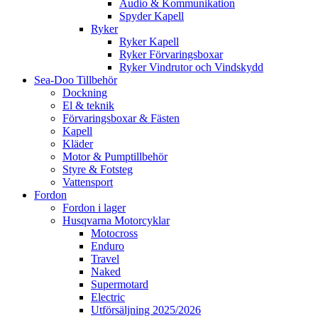
Audio & Kommunikation
Spyder Kapell
Ryker
Ryker Kapell
Ryker Förvaringsboxar
Ryker Vindrutor och Vindskydd
Sea-Doo Tillbehör
Dockning
El & teknik
Förvaringsboxar & Fästen
Kapell
Kläder
Motor & Pumptillbehör
Styre & Fotsteg
Vattensport
Fordon
Fordon i lager
Husqvarna Motorcyklar
Motocross
Enduro
Travel
Naked
Supermotard
Electric
Utförsäljning 2025/2026