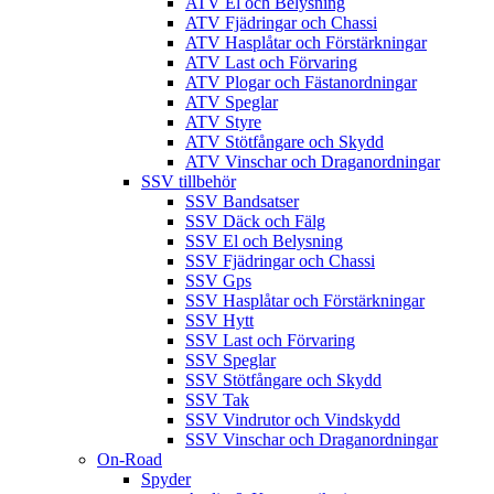
ATV El och Belysning
ATV Fjädringar och Chassi
ATV Hasplåtar och Förstärkningar
ATV Last och Förvaring
ATV Plogar och Fästanordningar
ATV Speglar
ATV Styre
ATV Stötfångare och Skydd
ATV Vinschar och Draganordningar
SSV tillbehör
SSV Bandsatser
SSV Däck och Fälg
SSV El och Belysning
SSV Fjädringar och Chassi
SSV Gps
SSV Hasplåtar och Förstärkningar
SSV Hytt
SSV Last och Förvaring
SSV Speglar
SSV Stötfångare och Skydd
SSV Tak
SSV Vindrutor och Vindskydd
SSV Vinschar och Draganordningar
On-Road
Spyder