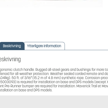
Beskrivning
Ytterligare information
eskrivning
gonomic clutch handle. Rugged all-steel gears and bushings for more to
lenoid for all-weather protection. Weather sealed corded remote and da
,041kg). 50 ft. of 3/16″ (15.2 m of 4.8 mm) synthetic rope. Corrosion-pr
15003093) is required for installation on base and DPS models (except
ont Pre-Runner bumper are required for installation. Maverick Trail et Ma
stallation on base and DPS models.