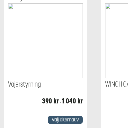
Vajerstyrning
WINCH CA
Prisintervall:
390
kr
1 040
kr
–
390 kr
till
1
Den
040 kr
här
Välj alternativ
produkten
har