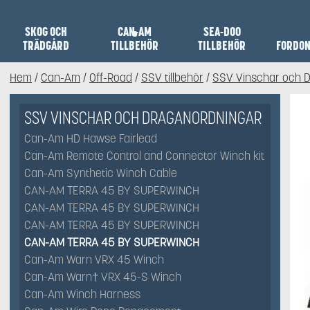
SKOG OCH
CAN-AM
SEA-DOO
TRÄDGÅRD
TILLBEHÖR
TILLBEHÖR
FORDO
Hem
/
Can-Am
/
Off-Road
/
SSV tillbehör
/
SSV Vinschar och 
SSV VINSCHAR OCH DRAGANORDNINGAR
Can-Am HD Hawse Fairlead
Can-Am Remote Control and Connector Winch kit
Can-Am Synthetic Winch Cable
CAN-AM TERRA 45 BY SUPERWINCH
CAN-AM TERRA 45 BY SUPERWINCH
CAN-AM TERRA 45 BY SUPERWINCH
CAN-AM TERRA 45 BY SUPERWINCH
Can-Am Warn VRX 45 Winch
Can-Am Warn† VRX 45-S Winch
Can-Am Winch Harness