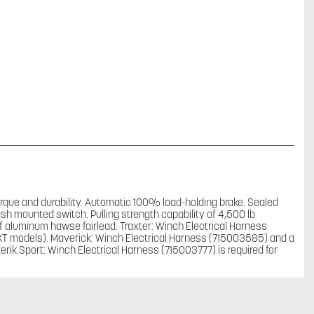
mängd
rque and durability. Automatic 100% load-holding brake. Sealed
sh mounted switch. Pulling strength capability of 4,500 lb
oof aluminum hawse fairlead. Traxter: Winch Electrical Harness
 XT models). Maverick: Winch Electrical Harness (715003585) and a
verik Sport: Winch Electrical Harness (715003777) is required for