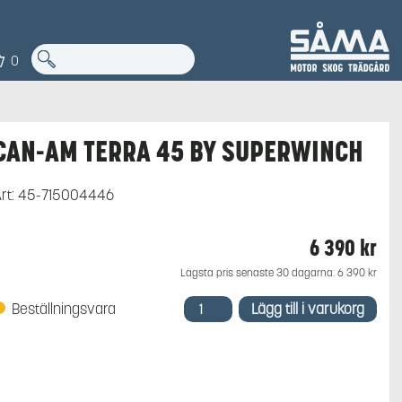
0
CAN-AM TERRA 45 BY SUPERWINCH
rt:
45-715004446
6 390
kr
Lägsta pris senaste 30 dagarna:
6 390
kr
CAN-
Beställningsvara
Lägg till i varukorg
AM
TERRA
45
BY
SUPERWINCH