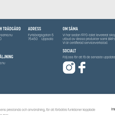
CH TRÄDGÅRD
ADRESS
OM SÅMA
@sama.nu
Fyrisborgsgatan 5
Vi har sedan 1970-talet levererat sko
0
75450
Uppsala
utbud av dessa produkter samt BRP:
Vi är certifierad serviceverkstad.
SOCIALT
ÄLJNING
Följ oss för att få de senaste uppda
a.nu
In
ens prestanda och användning, för att förbättra funktioner kopplade