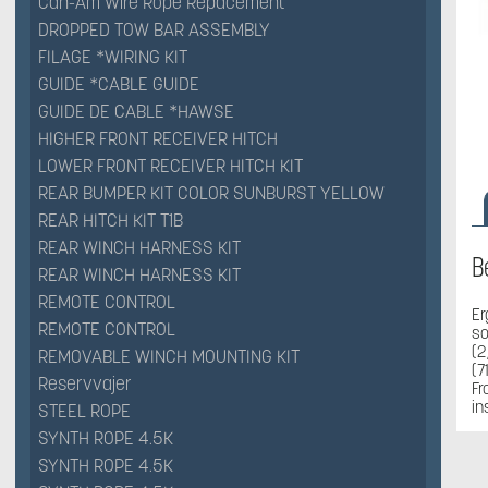
Can-Am Wire Rope Repacement
DROPPED TOW BAR ASSEMBLY
FILAGE *WIRING KIT
GUIDE *CABLE GUIDE
GUIDE DE CABLE *HAWSE
HIGHER FRONT RECEIVER HITCH
LOWER FRONT RECEIVER HITCH KIT
REAR BUMPER KIT COLOR SUNBURST YELLOW
REAR HITCH KIT T1B
REAR WINCH HARNESS KIT
B
REAR WINCH HARNESS KIT
REMOTE CONTROL
Er
REMOTE CONTROL
so
(2
REMOVABLE WINCH MOUNTING KIT
(7
Reservvajer
Fr
in
STEEL ROPE
SYNTH ROPE 4.5K
SYNTH ROPE 4.5K