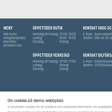
flera
varianter.
De
olika
alternativen
kan
MENY
ÖPPETTIDER BUTIK
KONTAKT SKOG O
väljas
på
Mitt konto
Måndag till Fredag
07:00
18:00
E-Post
reservdelar
produktsidan
Integritetspolicy
Lördag
10:00
15:00
Telefon
018-65 30 6
Köpvillkor
Söndag
Stängt
Kontakta oss
ÖPPETTIDER VERKSTAD
KONTAKT BILFÖRS
Måndag till Fredag
07:00
17:00
E-Post
fordon@sam
Lördag
Stängt
Telefon
0702836416
Söndag
Stängt
Om cookies på denna webbplats
Vi använder cookies för att samla in och analysera information om webbplats