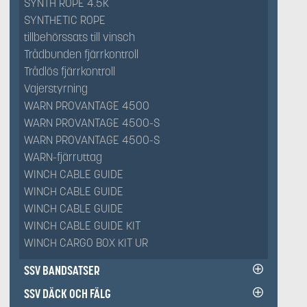
SYNTH ROPE 4.5K
SYNTHETIC ROPE
tillbehörssats till vinsch
Trådbunden fjärrkontroll
Trådlös fjärrkontroll
Vajerstyrning
WARN PROVANTAGE 4500
WARN PROVANTAGE 4500-S
WARN PROVANTAGE 4500-S
WARN-fjärruttag
WINCH CABLE GUIDE
WINCH CABLE GUIDE
WINCH CABLE GUIDE
WINCH CABLE GUIDE KIT
WINCH CARGO BOX KIT UR
SSV BANDSATSER
SSV DÄCK OCH FÄLG