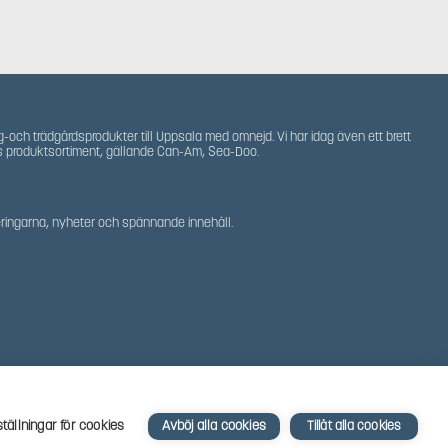
g-och trädgårdsprodukter till Uppsala med omnejd. Vi har idag även ett brett
s produktsortiment, gällande Can-Am, Sea-Doo.
teringarna, nyheter och spännande innehåll.
ställningar för cookies
Avböj alla cookies
Tillåt alla cookies