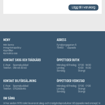
Lägg till i varukorg
MENY
ADRESS
Mitt konto
Fyrisborgsgatan 5
Integritetspolicy
75450
Uppsala
Köpvillkor
Kontakta oss
KONTAKT SKOG OCH TRÄDGÅRD
ÖPPETTIDER BUTIK
E-Post
Spamskyddad
Måndag till Fredag
07:00
18:00
Telefon
018-65 30 60
Lördag
10:00
15:00
Söndag
Stängt
KONTAKT BILFÖRSÄLJNING
ÖPPETTIDER VERKSTAD
E-Post
Spamskyddad
Måndag till Fredag
07:00
17:00
Telefon
0702836416
Lördag
Stängt
Söndag
Stängt
OM SÅMA
Vi har sedan 1970-talet levererat skog-och trädgårdsprodukter till Uppsala med omnejd. Vi