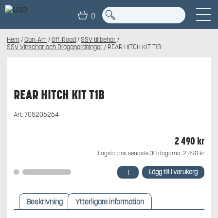
0
Hem
/
Can-Am
/
Off-Road
/
SSV tillbehör
/
SSV Vinschar och Draganordningar
/ REAR HITCH KIT T1B
REAR HITCH KIT T1B
Art:
705206264
2 490
kr
Lägsta pris senaste 30 dagarna:
2 490
kr
REAR
Lägg till i varukorg
HITCH
KIT
T1B
Beskrivning
Ytterligare information
mängd