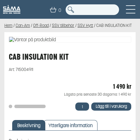
0
Hem
/
Can-Am
/
Off-Road
/
SSV tillbehör
/
SSV Hytt
/ CAB INSULATION KIT
CAB INSULATION KIT
Art:
715004911
1 490
kr
Lägsta pris senaste 30 dagarna:
1 490
kr
CAB
Lägg till i varukorg
INSULATION
KIT
mängd
Beskrivning
Ytterligare information