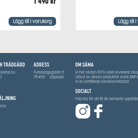
1 490
kr
Lägg till i varukorg
Lägg till 
CH TRÄDGÅRD
ADRESS
OM SÅMA
@sama.nu
Fyrisborgsgatan 5
Vi har sedan 1970-talet levererat sko
0
75450
Uppsala
utbud av dessa produkter samt BRP:
Vi är certifierad serviceverkstad.
SOCIALT
ÄLJNING
Följ oss för att få de senaste uppda
a.nu