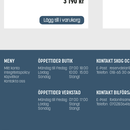
3 190
kr
Lägg till i varukorg
MENY
ÖPPETTIDER BUTIK
KONTAKT SKOG O
Mitt konto
Måndag till Fredag
07:00
18:00
E-Post
reservdelar
Integritetspolicy
Lördag
10:00
15:00
Telefon
018-65 30 6
Köpvillkor
Söndag
Stängt
Kontakta oss
ÖPPETTIDER VERKSTAD
KONTAKT BILFÖRS
Måndag till Fredag
07:00
17:00
E-Post
fordon@sam
Lördag
Stängt
Telefon
0702836416
Söndag
Stängt