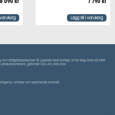
8 090
kr
7 790
kr
i varukorg
Lägg till i varukorg
g-och trädgårdsprodukter till Uppsala med omnejd. Vi har idag även ett brett
s produktsortiment, gällande Can-Am, Sea-Doo.
teringarna, nyheter och spännande innehåll.