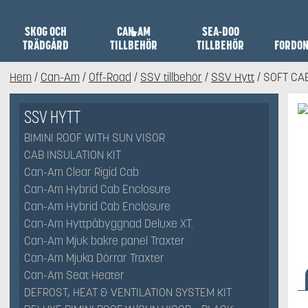
SKOG OCH
CAN-AM
SEA-DOO
TRÄDGÅRD
TILLBEHÖR
TILLBEHÖR
FORDO
Hem
/
Can-Am
/
Off-Road
/
SSV tillbehör
/
SSV Hytt
/ SOFT CA
SSV HYTT
BIMINI ROOF WITH SUN VISOR
CAB INSULATION KIT
Can-Am Clear Rigid Cab
Can-Am Hybrid Cab Enclosure
Can-Am Hybrid Cab Enclosure
Can-Am Hyttpåbyggnad Deluxe XT.
Can-Am Mjuk bakre panel Traxter
Can-Am Mjuka Dörrar Traxter
Can-Am Seat Heater
DEFROST, HEAT & VENTILATION SYSTEM KIT