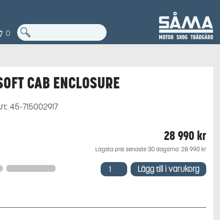
0
SOFT CAB ENCLOSURE
rt:
45-715002917
28 990
kr
Lägsta pris senaste 30 dagarna:
28 990
kr
SOFT
Lägg till i varukorg
CAB
ENCLOSURE
mängd