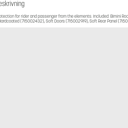
eskrivning
otection for rider and passenger from the elements. Included: Bimini Roo
Hardcoated (715002432), Soft Doors (715002919), Soft Rear Panel (71