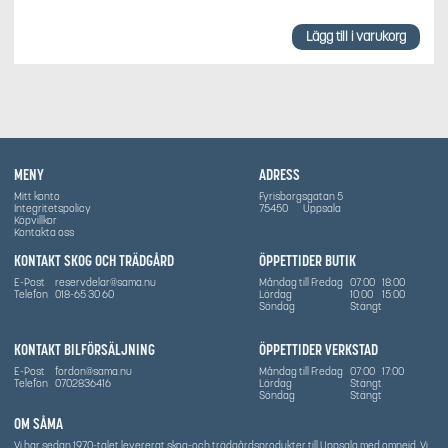
Lägg till i varukorg
MENY
ADRESS
Mitt konto
Fyrisborgsgatan 5
Integritetspolicy
75450
Uppsala
Köpvillkor
Kontakta oss
KONTAKT SKOG OCH TRÄDGÅRD
ÖPPETTIDER BUTIK
E-Post
reservdelar@sama.nu
Måndag till Fredag
07:00
18:00
Telefon
018-65 30 60
Lördag
10:00
15:00
Söndag
Stängt
KONTAKT BILFÖRSÄLJNING
ÖPPETTIDER VERKSTAD
E-Post
fordon@sama.nu
Måndag till Fredag
07:00
17:00
Telefon
0702836416
Lördag
Stängt
Söndag
Stängt
OM SÅMA
Vi har sedan 1970-talet levererat skog-och trädgårdsprodukter till Uppsala med omnejd. Vi