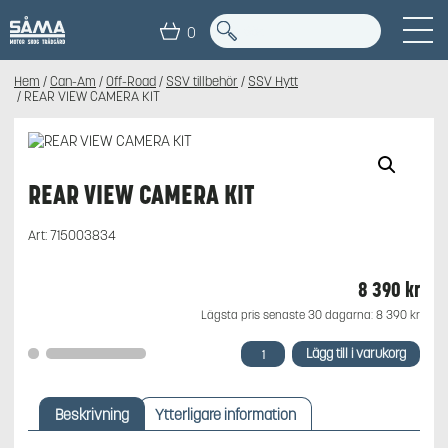
0
Hem
/
Can-Am
/
Off-Road
/
SSV tillbehör
/
SSV Hytt
/ REAR VIEW CAMERA KIT
REAR VIEW CAMERA KIT
Art:
715003834
8 390
kr
Lägsta pris senaste 30 dagarna:
8 390
kr
REAR
Lägg till i varukorg
VIEW
CAMERA
KIT
Beskrivning
Ytterligare information
mängd