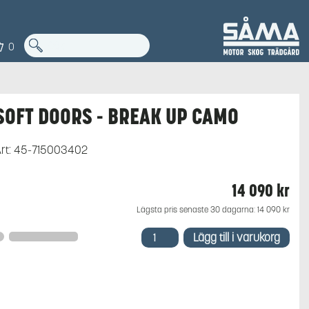
0
SOFT DOORS - BREAK UP CAMO
rt:
45-715003402
14 090
kr
Lägsta pris senaste 30 dagarna:
14 090
kr
SOFT
Lägg till i varukorg
DOORS
-
BREAK
UP
CAMO