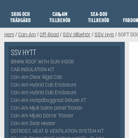
SKOG OCH
CAN-AM
SEA-DOO
TRÄDGÅRD
TILLBEHÖR
TILLBEHÖR
FORDO
Hem
/
Can-Am
/
Off-Road
/
SSV tillbehör
/
SSV Hytt
/ SOFT DO
SSV HYTT
BIMINI ROOF WITH SUN VISOR
CAB INSULATION KIT
Can-Am Clear Rigid Cab
Can-Am Hybrid Cab Enclosure
Can-Am Hybrid Cab Enclosure
Can-Am Hyttpåbyggnad Deluxe XT.
Can-Am Mjuk bakre panel Traxter
Can-Am Mjuka Dörrar Traxter
Can-Am Seat Heater
DEFROST, HEAT & VENTILATION SYSTEM KIT