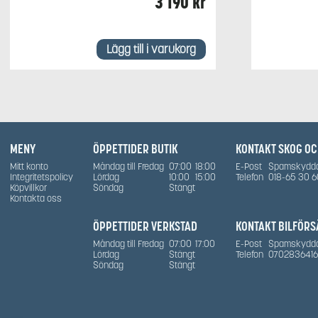
3 190
kr
Lägg till i varukorg
MENY
ÖPPETTIDER BUTIK
KONTAKT SKOG O
Mitt konto
Måndag till Fredag
07:00
18:00
E-Post
Spamskydd
Integritetspolicy
Lördag
10:00
15:00
Telefon
018-65 30 6
Köpvillkor
Söndag
Stängt
Kontakta oss
ÖPPETTIDER VERKSTAD
KONTAKT BILFÖRS
Måndag till Fredag
07:00
17:00
E-Post
Spamskydd
Lördag
Stängt
Telefon
0702836416
Söndag
Stängt