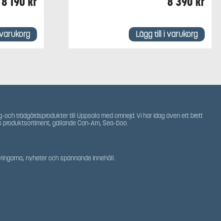
8 190
kr
8 390
kr
i varukorg
Lägg till i varukorg
g-och trädgårdsprodukter till Uppsala med omnejd. Vi har idag även ett brett
s produktsortiment, gällande Can-Am, Sea-Doo.
teringarna, nyheter och spännande innehåll.