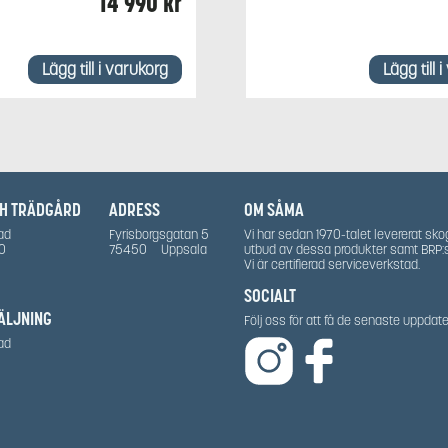
14 990
kr
Lägg till i varukorg
Lägg till 
CH TRÄDGÅRD
ADRESS
OM SÅMA
ad
Fyrisborgsgatan 5
Vi har sedan 1970-talet levererat sko
0
75450
Uppsala
utbud av dessa produkter samt BRP:
Vi är certifierad serviceverkstad.
SOCIALT
ÄLJNING
Följ oss för att få de senaste uppda
ad