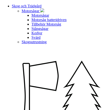
Skog och Trädgård
Motorsågar
Motorsågar
Motorsåg batteridriven
Tillbehör Motorsåg
Stångsågar
Kedjor
Svärd
Skogsutrustning