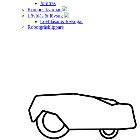
Jordfräs
Kompostkvarnar
Lövblås & lövsug
Lövblåsar & lövsugar
Robotgräsklippare