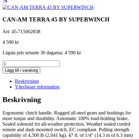
CAN-AM TERRA 45 BY SUPERWINCH
Art:
45-715002838
4 590
kr
Lägsta pris senaste 30 dagarna:
4 590
kr
CAN-
AM
Lägg till i varukorg
TERRA
45
Beskrivning
BY
Ytterligare information
SUPERWINCH
mängd
Beskrivning
Ergonomic clutch handle. Rugged all-steel gears and bushings for
more torque and durability. Automatic 100% load-holding brake.
Sealed solenoid for all-weather protection. Weather sealed corded
remote and dash mounted switch. EC compliant. Pulling strength
capability of 4,500 lb (2,041 kg). 47 ft. of 1/4″ (14.3 m of 6.3 mm)