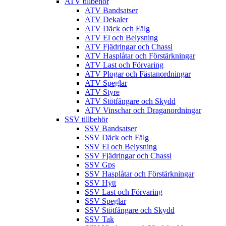
ATV tillbehör
ATV Bandsatser
ATV Dekaler
ATV Däck och Fälg
ATV El och Belysning
ATV Fjädringar och Chassi
ATV Hasplåtar och Förstärkningar
ATV Last och Förvaring
ATV Plogar och Fästanordningar
ATV Speglar
ATV Styre
ATV Stötfångare och Skydd
ATV Vinschar och Draganordningar
SSV tillbehör
SSV Bandsatser
SSV Däck och Fälg
SSV El och Belysning
SSV Fjädringar och Chassi
SSV Gps
SSV Hasplåtar och Förstärkningar
SSV Hytt
SSV Last och Förvaring
SSV Speglar
SSV Stötfångare och Skydd
SSV Tak