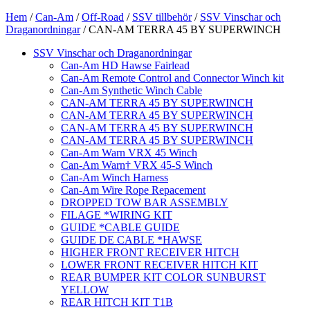
Hem
/
Can-Am
/
Off-Road
/
SSV tillbehör
/
SSV Vinschar och
Draganordningar
/ CAN-AM TERRA 45 BY SUPERWINCH
SSV Vinschar och Draganordningar
Can-Am HD Hawse Fairlead
Can-Am Remote Control and Connector Winch kit
Can-Am Synthetic Winch Cable
CAN-AM TERRA 45 BY SUPERWINCH
CAN-AM TERRA 45 BY SUPERWINCH
CAN-AM TERRA 45 BY SUPERWINCH
CAN-AM TERRA 45 BY SUPERWINCH
Can-Am Warn VRX 45 Winch
Can-Am Warn† VRX 45-S Winch
Can-Am Winch Harness
Can-Am Wire Rope Repacement
DROPPED TOW BAR ASSEMBLY
FILAGE *WIRING KIT
GUIDE *CABLE GUIDE
GUIDE DE CABLE *HAWSE
HIGHER FRONT RECEIVER HITCH
LOWER FRONT RECEIVER HITCH KIT
REAR BUMPER KIT COLOR SUNBURST
YELLOW
REAR HITCH KIT T1B