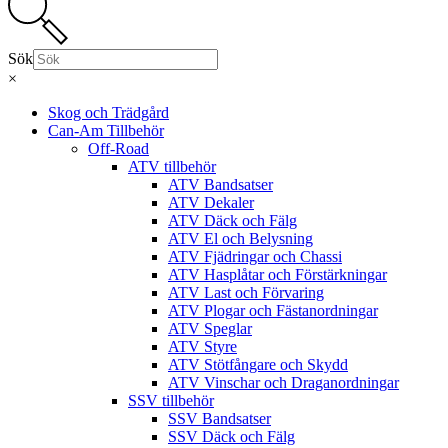
Sök
×
Skog och Trädgård
Can-Am Tillbehör
Off-Road
ATV tillbehör
ATV Bandsatser
ATV Dekaler
ATV Däck och Fälg
ATV El och Belysning
ATV Fjädringar och Chassi
ATV Hasplåtar och Förstärkningar
ATV Last och Förvaring
ATV Plogar och Fästanordningar
ATV Speglar
ATV Styre
ATV Stötfångare och Skydd
ATV Vinschar och Draganordningar
SSV tillbehör
SSV Bandsatser
SSV Däck och Fälg