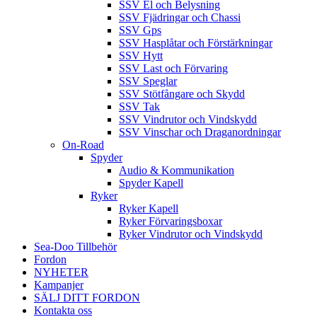
SSV El och Belysning
SSV Fjädringar och Chassi
SSV Gps
SSV Hasplåtar och Förstärkningar
SSV Hytt
SSV Last och Förvaring
SSV Speglar
SSV Stötfångare och Skydd
SSV Tak
SSV Vindrutor och Vindskydd
SSV Vinschar och Draganordningar
On-Road
Spyder
Audio & Kommunikation
Spyder Kapell
Ryker
Ryker Kapell
Ryker Förvaringsboxar
Ryker Vindrutor och Vindskydd
Sea-Doo Tillbehör
Fordon
NYHETER
Kampanjer
SÄLJ DITT FORDON
Kontakta oss