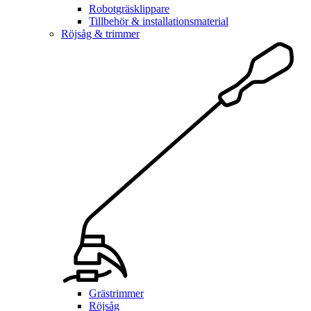
Robotgräsklippare
Tillbehör & installationsmaterial
Röjsåg & trimmer
Grästrimmer
Röjsåg