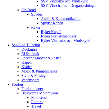
SSV Vindrutor och Vindskydd
SSV Vinschar och Draganordningar
On-Road
Spyder
Audio & Kommunikation
Spyder Kapell
Ryker
Ryker Kapell
Ryker Förvaringsboxar
Ryker Vindrutor och Vindskydd
Sea-Doo Tillbehör
Dockning
El & teknik
Förvaringsboxar & Fästen
Kapell
Kläder
Motor & Pumptillbehör
Styre & Fotsteg
Vattensport
Fordon
Fordon i lager
Husqvarna Motorcyklar
Motocross
Enduro
Travel