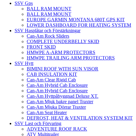
SSV Gps
BALL RAM MOUNT
BALL RAM MOUNT
EUROPE GARMIN MONTANA 680T GPS KIT
LOWER DASHBOARD FOR HEATING SYSTEM
SSV Hasplåtar och Förstärkningar
Can-Am Rock Sliders
COMPLETE UNDERBELLY SKID
FRONT SKID
HMWPE A-ARM PROTECTORS
HMWPE TRAILING ARM PROTECTORS
SSV Hytt
BIMINI ROOF WITH SUN VISOR
CAB INSULATION KIT
Can-Am Clear Rigid Cab
Can-Am Hybrid Cab Enclosure
Can-Am Hybrid Cab Enclosure
Can-Am Hyttpåbyggnad Deluxe XT.
Can-Am Mjuk bakre panel Traxter
Can-Am Mjuka Dörrar Traxter
Can-Am Seat Heater
DEFROST, HEAT & VENTILATION SYSTEM KIT
SSV Last och Förvaring
ADVENTURE ROOF RACK
ATV Multitrailer