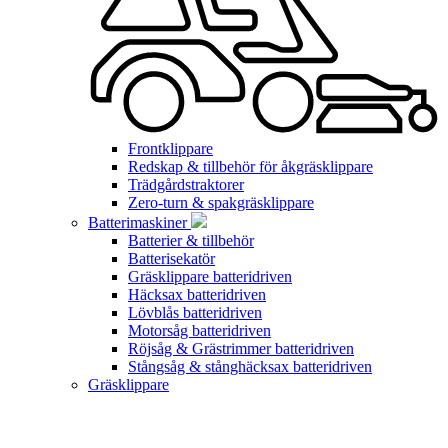
Frontklippare
Redskap & tillbehör för åkgräsklippare
Trädgårdstraktorer
Zero-turn & spakgräsklippare
Batterimaskiner
Batterier & tillbehör
Batterisekatör
Gräsklippare batteridriven
Häcksax batteridriven
Lövblås batteridriven
Motorsåg batteridriven
Röjsåg & Grästrimmer batteridriven
Stångsåg & stånghäcksax batteridriven
Gräsklippare