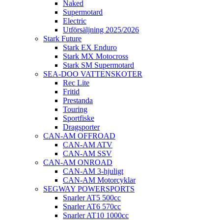
Naked
Supermotard
Electric
Utförsäljning 2025/2026
Stark Future
Stark EX Enduro
Stark MX Motocross
Stark SM Supermotard
SEA-DOO VATTENSKOTER
Rec Lite
Fritid
Prestanda
Touring
Sportfiske
Dragsporter
CAN-AM OFFROAD
CAN-AM ATV
CAN-AM SSV
CAN-AM ONROAD
CAN-AM 3-hjuligt
CAN-AM Motorcyklar
SEGWAY POWERSPORTS
Snarler AT5 500cc
Snarler AT6 570cc
Snarler AT10 1000cc