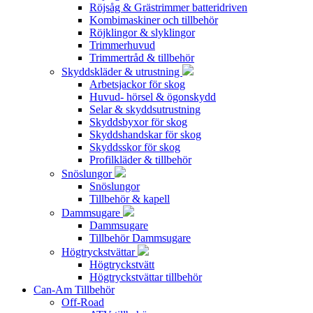
Röjsåg & Grästrimmer batteridriven
Kombimaskiner och tillbehör
Röjklingor & slyklingor
Trimmerhuvud
Trimmertråd & tillbehör
Skyddskläder & utrustning
Arbetsjackor för skog
Huvud- hörsel & ögonskydd
Selar & skyddsutrustning
Skyddsbyxor för skog
Skyddshandskar för skog
Skyddsskor för skog
Profilkläder & tillbehör
Snöslungor
Snöslungor
Tillbehör & kapell
Dammsugare
Dammsugare
Tillbehör Dammsugare
Högtryckstvättar
Högtryckstvätt
Högtryckstvättar tillbehör
Can-Am Tillbehör
Off-Road