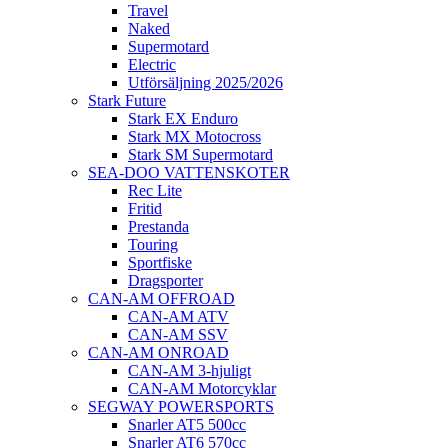
Travel
Naked
Supermotard
Electric
Utförsäljning 2025/2026
Stark Future
Stark EX Enduro
Stark MX Motocross
Stark SM Supermotard
SEA-DOO VATTENSKOTER
Rec Lite
Fritid
Prestanda
Touring
Sportfiske
Dragsporter
CAN-AM OFFROAD
CAN-AM ATV
CAN-AM SSV
CAN-AM ONROAD
CAN-AM 3-hjuligt
CAN-AM Motorcyklar
SEGWAY POWERSPORTS
Snarler AT5 500cc
Snarler AT6 570cc