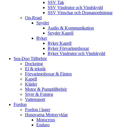
SSV Tak
SSV Vindrutor och Vindskydd
SSV Vinschar och Draganordningar
On-Road
Spyder
Audio & Kommunikation
Spyder Kapell
Ryker
Ryker Kapell
Ryker Förvaringsboxar
Ryker Vindrutor och Vindskydd
Sea-Doo Tillbehör
Dockning
El & teknik
Förvaringsboxar & Fästen
Kapell
Kläder
Motor & Pumptillbehör
Styre & Fotsteg
Vattensport
Fordon
Fordon i lager
Husqvarna Motorcyklar
Motocross
Enduro