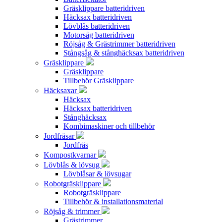
Gräsklippare batteridriven
Häcksax batteridriven
Lövblås batteridriven
Motorsåg batteridriven
Röjsåg & Grästrimmer batteridriven
Stångsåg & stånghäcksax batteridriven
Gräsklippare
Gräsklippare
Tillbehör Gräsklippare
Häcksaxar
Häcksax
Häcksax batteridriven
Stånghäcksax
Kombimaskiner och tillbehör
Jordfräsar
Jordfräs
Kompostkvarnar
Lövblås & lövsug
Lövblåsar & lövsugar
Robotgräsklippare
Robotgräsklippare
Tillbehör & installationsmaterial
Röjsåg & trimmer
Grästrimmer