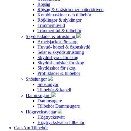
Röjsåg
Röjsåg & Grästrimmer batteridriven
Kombimaskiner och tillbehör
Röjklingor & slyklingor
Trimmerhuvud
Trimmertråd & tillbehör
Skyddskläder & utrustning
Arbetsjackor för skog
Huvud- hörsel & ögonskydd
Selar & skyddsutrustning
Skyddsbyxor för skog
Skyddshandskar för skog
Skyddsskor för skog
Profilkläder & tillbehör
Snöslungor
Snöslungor
Tillbehör & kapell
Dammsugare
Dammsugare
Tillbehör Dammsugare
Högtryckstvättar
Högtryckstvätt
Högtryckstvättar tillbehör
Can-Am Tillbehör