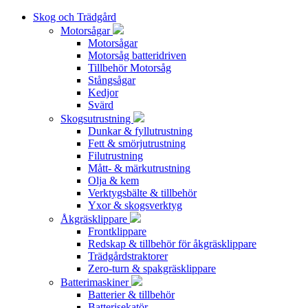
Skog och Trädgård
Motorsågar
Motorsågar
Motorsåg batteridriven
Tillbehör Motorsåg
Stångsågar
Kedjor
Svärd
Skogsutrustning
Dunkar & fyllutrustning
Fett & smörjutrustning
Filutrustning
Mått- & märkutrustning
Olja & kem
Verktygsbälte & tillbehör
Yxor & skogsverktyg
Åkgräsklippare
Frontklippare
Redskap & tillbehör för åkgräsklippare
Trädgårdstraktorer
Zero-turn & spakgräsklippare
Batterimaskiner
Batterier & tillbehör
Batterisekatör