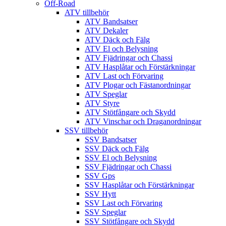
Off-Road
ATV tillbehör
ATV Bandsatser
ATV Dekaler
ATV Däck och Fälg
ATV El och Belysning
ATV Fjädringar och Chassi
ATV Hasplåtar och Förstärkningar
ATV Last och Förvaring
ATV Plogar och Fästanordningar
ATV Speglar
ATV Styre
ATV Stötfångare och Skydd
ATV Vinschar och Draganordningar
SSV tillbehör
SSV Bandsatser
SSV Däck och Fälg
SSV El och Belysning
SSV Fjädringar och Chassi
SSV Gps
SSV Hasplåtar och Förstärkningar
SSV Hytt
SSV Last och Förvaring
SSV Speglar
SSV Stötfångare och Skydd