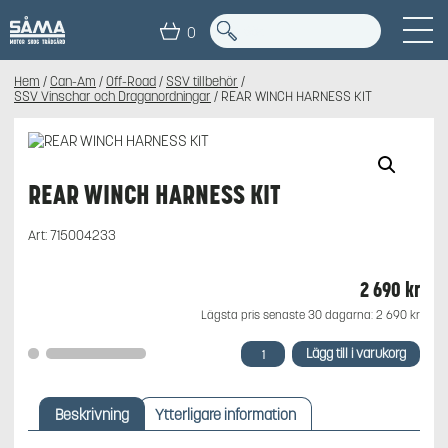
0
Hem
/
Can-Am
/
Off-Road
/
SSV tillbehör
/
SSV Vinschar och Draganordningar
/ REAR WINCH HARNESS KIT
REAR WINCH HARNESS KIT
Art:
715004233
2 690
kr
Lägsta pris senaste 30 dagarna:
2 690
kr
REAR
Lägg till i varukorg
WINCH
HARNESS
KIT
Beskrivning
Ytterligare information
mängd