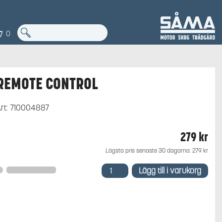
0
REMOTE CONTROL
rt:
710004887
279
kr
Lägsta pris senaste 30 dagarna:
279
kr
REMOTE
Lägg till i varukorg
CONTROL
mängd