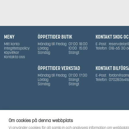
flera
varianter.
De
olika
alternativen
kan
väljas
MENY
ÖPPETTIDER BUTIK
KONTAKT SKOG O
på
produktsida
Mitt konto
Måndag till Fredag
07:00
18:00
E-Post
reservdelar
Integritetspolicy
Lördag
10:00
15:00
Telefon
018-65 30 6
Köpvillkor
Söndag
Stängt
Kontakta oss
ÖPPETTIDER VERKSTAD
KONTAKT BILFÖRS
Måndag till Fredag
07:00
17:00
E-Post
fordon@sam
Lördag
Stängt
Telefon
0702836416
Söndag
Stängt
Om cookies på denna webbplats
Vi använder cookies för att samla in och analysera information om webbplats