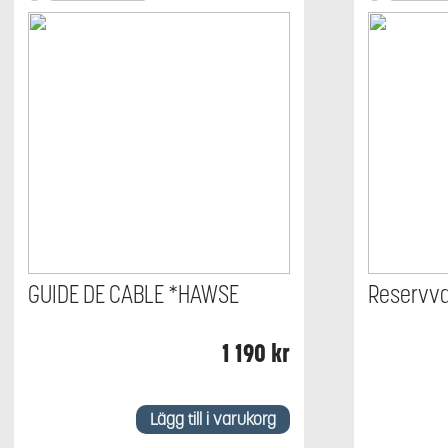
GUIDE DE CABLE *HAWSE
Reservva
1 190
kr
Den
här
Lägg till i varukorg
produkten
har