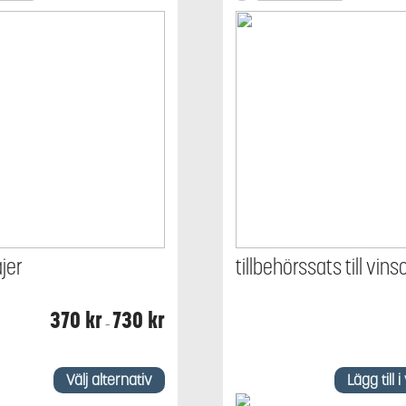
jer
tillbehörssats till vins
Prisintervall:
370
kr
730
kr
–
370 kr
till
730 kr
Välj alternativ
Lägg till 