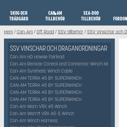
SKOG OCH
CAN-AM
SEA-DOO
TRÄDGÅRD
TILLBEHÖR
TILLBEHÖR
FORDO
Hem
/
Can-Am
/
Off-Road
/
SSV tillbehör
/
SSV Vinschar och 
SSV VINSCHAR OCH DRAGANORDNINGAR
Can-Am HD Hawse Fairlead
Can-Am Remote Control and Connector Winch kit
Can-Am Synthetic Winch Cable
CAN-AM TERRA 45 BY SUPERWINCH
CAN-AM TERRA 45 BY SUPERWINCH
CAN-AM TERRA 45 BY SUPERWINCH
CAN-AM TERRA 45 BY SUPERWINCH
Can-Am Warn VRX 45 Winch
Can-Am Warn† VRX 45-S Winch
Can-Am Winch Harness