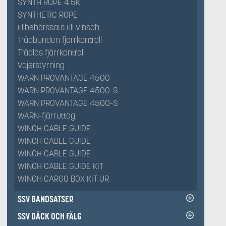
SYNTH ROPE 4.5K
SYNTHETIC ROPE
tillbehörssats till vinsch
Trådbunden fjärrkontroll
Trådlös fjärrkontroll
Vajerstyrning
WARN PROVANTAGE 4500
WARN PROVANTAGE 4500-S
WARN PROVANTAGE 4500-S
WARN-fjärruttag
WINCH CABLE GUIDE
WINCH CABLE GUIDE
WINCH CABLE GUIDE
WINCH CABLE GUIDE KIT
WINCH CARGO BOX KIT UR
SSV BANDSATSER
SSV DÄCK OCH FÄLG