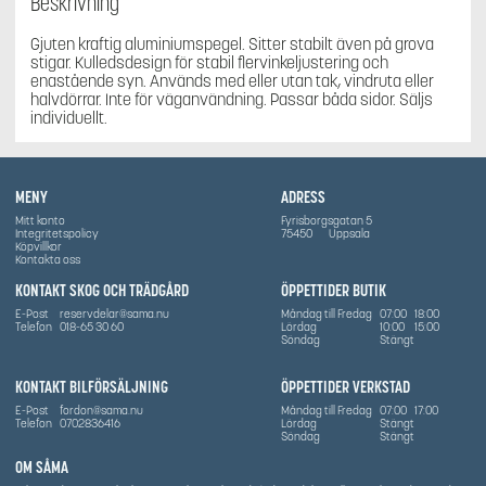
Beskrivning
Gjuten kraftig aluminiumspegel. Sitter stabilt även på grova
stigar. Kulledsdesign för stabil flervinkeljustering och
enastående syn. Används med eller utan tak, vindruta eller
halvdörrar. Inte för väganvändning. Passar båda sidor. Säljs
individuellt.
MENY
ADRESS
Mitt konto
Fyrisborgsgatan 5
Integritetspolicy
75450
Uppsala
Köpvillkor
Kontakta oss
KONTAKT SKOG OCH TRÄDGÅRD
ÖPPETTIDER BUTIK
E-Post
reservdelar@sama.nu
Måndag till Fredag
07:00
18:00
Telefon
018-65 30 60
Lördag
10:00
15:00
Söndag
Stängt
KONTAKT BILFÖRSÄLJNING
ÖPPETTIDER VERKSTAD
E-Post
fordon@sama.nu
Måndag till Fredag
07:00
17:00
Telefon
0702836416
Lördag
Stängt
Söndag
Stängt
OM SÅMA