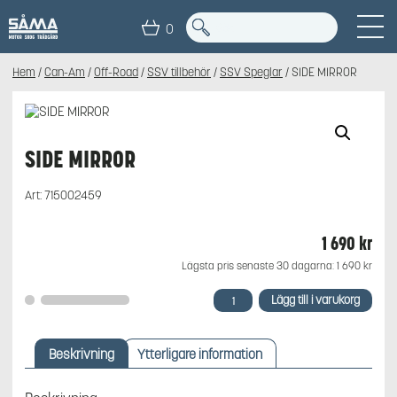
0
Hem
/
Can-Am
/
Off-Road
/
SSV tillbehör
/
SSV Speglar
/ SIDE MIRROR
SIDE MIRROR
Art:
715002459
1 690
kr
Lägsta pris senaste 30 dagarna:
1 690
kr
SIDE
Lägg till i varukorg
MIRROR
mängd
Beskrivning
Ytterligare information