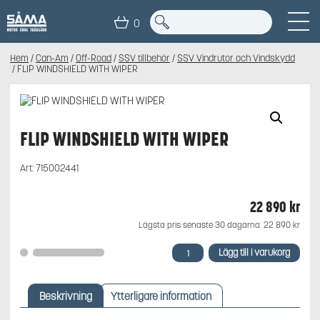
0
Hem
/
Can-Am
/
Off-Road
/
SSV tillbehör
/
SSV Vindrutor och Vindskydd
/ FLIP WINDSHIELD WITH WIPER
FLIP WINDSHIELD WITH WIPER
Art:
715002441
22 890
kr
Lägsta pris senaste 30 dagarna:
22 890
kr
FLIP
Lägg till i varukorg
WINDSHIELD
WITH
WIPER
Beskrivning
Ytterligare information
mängd