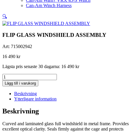
Can-Am Warn† VRX 45-S Winch
Can-Am Winch Harness
🔍
FLIP GLASS WINDSHIELD ASSEMBLY
Art:
715002942
16 490
kr
Lägsta pris senaste 30 dagarna:
16 490
kr
FLIP
GLASS
Lägg till i varukorg
WINDSHIELD
ASSEMBLY
Beskrivning
mängd
Ytterligare information
Beskrivning
Curved and laminated glass full windshield in metal frame. Provides
excellent optical clarity. Seals firmly against the cage and protects