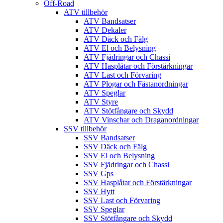
Off-Road
ATV tillbehör
ATV Bandsatser
ATV Dekaler
ATV Däck och Fälg
ATV El och Belysning
ATV Fjädringar och Chassi
ATV Hasplåtar och Förstärkningar
ATV Last och Förvaring
ATV Plogar och Fästanordningar
ATV Speglar
ATV Styre
ATV Stötfångare och Skydd
ATV Vinschar och Draganordningar
SSV tillbehör
SSV Bandsatser
SSV Däck och Fälg
SSV El och Belysning
SSV Fjädringar och Chassi
SSV Gps
SSV Hasplåtar och Förstärkningar
SSV Hytt
SSV Last och Förvaring
SSV Speglar
SSV Stötfångare och Skydd