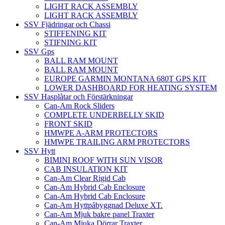
LIGHT RACK ASSEMBLY
LIGHT RACK ASSEMBLY
SSV Fjädringar och Chassi
STIFFENING KIT
STIFNING KIT
SSV Gps
BALL RAM MOUNT
BALL RAM MOUNT
EUROPE GARMIN MONTANA 680T GPS KIT
LOWER DASHBOARD FOR HEATING SYSTEM
SSV Hasplåtar och Förstärkningar
Can-Am Rock Sliders
COMPLETE UNDERBELLY SKID
FRONT SKID
HMWPE A-ARM PROTECTORS
HMWPE TRAILING ARM PROTECTORS
SSV Hytt
BIMINI ROOF WITH SUN VISOR
CAB INSULATION KIT
Can-Am Clear Rigid Cab
Can-Am Hybrid Cab Enclosure
Can-Am Hybrid Cab Enclosure
Can-Am Hyttpåbyggnad Deluxe XT.
Can-Am Mjuk bakre panel Traxter
Can-Am Mjuka Dörrar Traxter