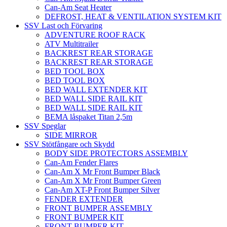
Can-Am Seat Heater
DEFROST, HEAT & VENTILATION SYSTEM KIT
SSV Last och Förvaring
ADVENTURE ROOF RACK
ATV Multitrailer
BACKREST REAR STORAGE
BACKREST REAR STORAGE
BED TOOL BOX
BED TOOL BOX
BED WALL EXTENDER KIT
BED WALL SIDE RAIL KIT
BED WALL SIDE RAIL KIT
BEMA låspaket Titan 2,5m
SSV Speglar
SIDE MIRROR
SSV Stötfångare och Skydd
BODY SIDE PROTECTORS ASSEMBLY
Can-Am Fender Flares
Can-Am X Mr Front Bumper Black
Can-Am X Mr Front Bumper Green
Can-Am XT-P Front Bumper Silver
FENDER EXTENDER
FRONT BUMPER ASSEMBLY
FRONT BUMPER KIT
FRONT BUMPER KIT