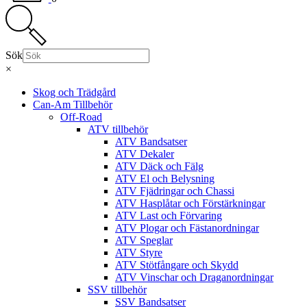
Sök
×
Skog och Trädgård
Can-Am Tillbehör
Off-Road
ATV tillbehör
ATV Bandsatser
ATV Dekaler
ATV Däck och Fälg
ATV El och Belysning
ATV Fjädringar och Chassi
ATV Hasplåtar och Förstärkningar
ATV Last och Förvaring
ATV Plogar och Fästanordningar
ATV Speglar
ATV Styre
ATV Stötfångare och Skydd
ATV Vinschar och Draganordningar
SSV tillbehör
SSV Bandsatser