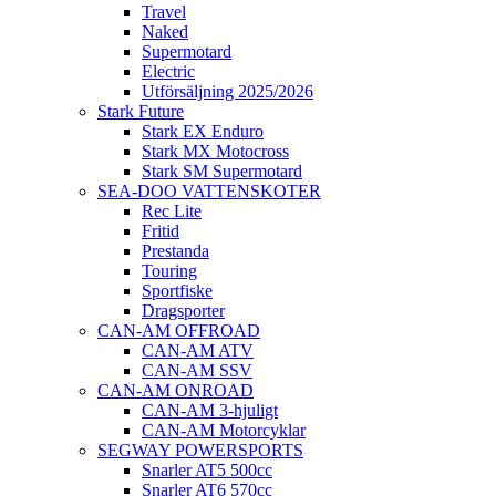
Travel
Naked
Supermotard
Electric
Utförsäljning 2025/2026
Stark Future
Stark EX Enduro
Stark MX Motocross
Stark SM Supermotard
SEA-DOO VATTENSKOTER
Rec Lite
Fritid
Prestanda
Touring
Sportfiske
Dragsporter
CAN-AM OFFROAD
CAN-AM ATV
CAN-AM SSV
CAN-AM ONROAD
CAN-AM 3-hjuligt
CAN-AM Motorcyklar
SEGWAY POWERSPORTS
Snarler AT5 500cc
Snarler AT6 570cc