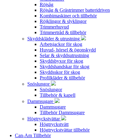
Röjsåg
Röjsåg & Grästrimmer batteridriven
Kombimaskiner och tillbehör
Röjklingor & slyklingor
Trimmerhuvud
Trimmertråd & tillbehör
Skyddskläder & utrustning
Arbetsjackor för skog
Huvud- hörsel & ögonskydd
Selar & skyddsutrustning
Skyddsbyxor för skog
Skyddshandskar för skog
Skyddsskor för skog
Profilkläder & tillbehör
Snöslungor
Snöslungor
Tillbehör & kapell
Dammsugare
Dammsugare
Tillbehör Dammsugare
Högtryckstvättar
Högtryckstvätt
Högtryckstvättar tillbehör
Can-Am Tillbehör