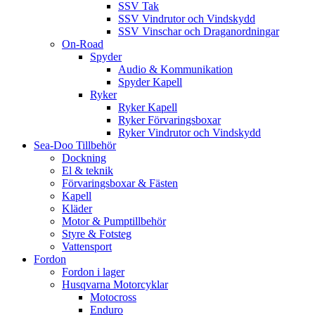
SSV Tak
SSV Vindrutor och Vindskydd
SSV Vinschar och Draganordningar
On-Road
Spyder
Audio & Kommunikation
Spyder Kapell
Ryker
Ryker Kapell
Ryker Förvaringsboxar
Ryker Vindrutor och Vindskydd
Sea-Doo Tillbehör
Dockning
El & teknik
Förvaringsboxar & Fästen
Kapell
Kläder
Motor & Pumptillbehör
Styre & Fotsteg
Vattensport
Fordon
Fordon i lager
Husqvarna Motorcyklar
Motocross
Enduro