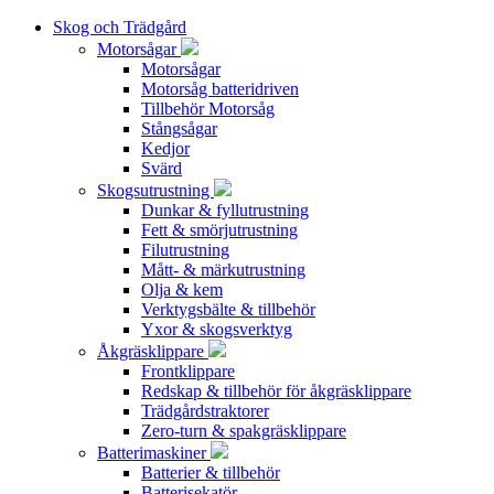
Skog och Trädgård
Motorsågar
Motorsågar
Motorsåg batteridriven
Tillbehör Motorsåg
Stångsågar
Kedjor
Svärd
Skogsutrustning
Dunkar & fyllutrustning
Fett & smörjutrustning
Filutrustning
Mått- & märkutrustning
Olja & kem
Verktygsbälte & tillbehör
Yxor & skogsverktyg
Åkgräsklippare
Frontklippare
Redskap & tillbehör för åkgräsklippare
Trädgårdstraktorer
Zero-turn & spakgräsklippare
Batterimaskiner
Batterier & tillbehör
Batterisekatör