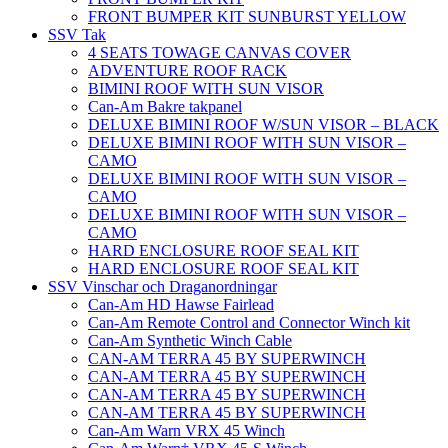
FRONT BUMPER KIT SUNBURST YELLOW
SSV Tak
4 SEATS TOWAGE CANVAS COVER
ADVENTURE ROOF RACK
BIMINI ROOF WITH SUN VISOR
Can-Am Bakre takpanel
DELUXE BIMINI ROOF W/SUN VISOR – BLACK
DELUXE BIMINI ROOF WITH SUN VISOR –
CAMO
DELUXE BIMINI ROOF WITH SUN VISOR –
CAMO
DELUXE BIMINI ROOF WITH SUN VISOR –
CAMO
HARD ENCLOSURE ROOF SEAL KIT
HARD ENCLOSURE ROOF SEAL KIT
SSV Vinschar och Draganordningar
Can-Am HD Hawse Fairlead
Can-Am Remote Control and Connector Winch kit
Can-Am Synthetic Winch Cable
CAN-AM TERRA 45 BY SUPERWINCH
CAN-AM TERRA 45 BY SUPERWINCH
CAN-AM TERRA 45 BY SUPERWINCH
CAN-AM TERRA 45 BY SUPERWINCH
Can-Am Warn VRX 45 Winch