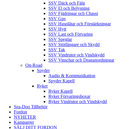
SSV Däck och Fälg
SSV El och Belysning
SSV Fjädringar och Chassi
SSV Gps
SSV Hasplåtar och Förstärkningar
SSV Hytt
SSV Last och Förvaring
SSV Speglar
SSV Stötfångare och Skydd
SSV Tak
SSV Vindrutor och Vindskydd
SSV Vinschar och Draganordningar
On-Road
Spyder
Audio & Kommunikation
Spyder Kapell
Ryker
Ryker Kapell
Ryker Förvaringsboxar
Ryker Vindrutor och Vindskydd
Sea-Doo Tillbehör
Fordon
NYHETER
Kampanjer
SÄLJ DITT FORDON