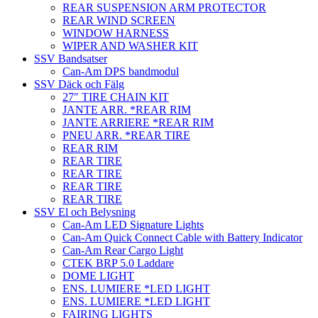
REAR SUSPENSION ARM PROTECTOR
REAR WIND SCREEN
WINDOW HARNESS
WIPER AND WASHER KIT
SSV Bandsatser
Can-Am DPS bandmodul
SSV Däck och Fälg
27″ TIRE CHAIN KIT
JANTE ARR. *REAR RIM
JANTE ARRIERE *REAR RIM
PNEU ARR. *REAR TIRE
REAR RIM
REAR TIRE
REAR TIRE
REAR TIRE
REAR TIRE
SSV El och Belysning
Can-Am LED Signature Lights
Can-Am Quick Connect Cable with Battery Indicator
Can-Am Rear Cargo Light
CTEK BRP 5.0 Laddare
DOME LIGHT
ENS. LUMIERE *LED LIGHT
ENS. LUMIERE *LED LIGHT
FAIRING LIGHTS