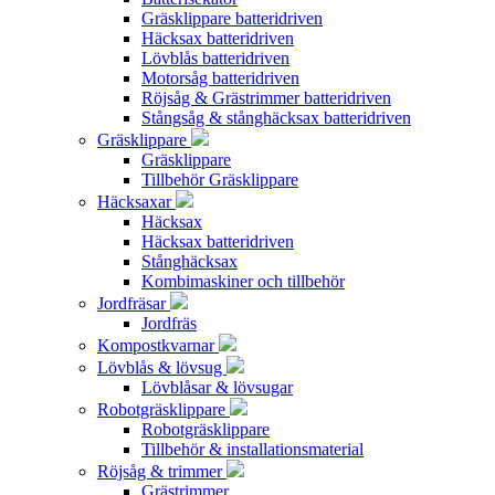
Gräsklippare batteridriven
Häcksax batteridriven
Lövblås batteridriven
Motorsåg batteridriven
Röjsåg & Grästrimmer batteridriven
Stångsåg & stånghäcksax batteridriven
Gräsklippare
Gräsklippare
Tillbehör Gräsklippare
Häcksaxar
Häcksax
Häcksax batteridriven
Stånghäcksax
Kombimaskiner och tillbehör
Jordfräsar
Jordfräs
Kompostkvarnar
Lövblås & lövsug
Lövblåsar & lövsugar
Robotgräsklippare
Robotgräsklippare
Tillbehör & installationsmaterial
Röjsåg & trimmer
Grästrimmer