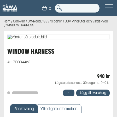
0
Hem
/
Can-Am
/
Off-Road
/
SSV tillbehör
/
SSV Vindrutor och Vindskydd
/ WINDOW HARNESS
WINDOW HARNESS
Art:
710004462
940
kr
Lägsta pris senaste 30 dagarna:
940
kr
WINDOW
Lägg till i varukorg
HARNESS
mängd
Beskrivning
Ytterligare information