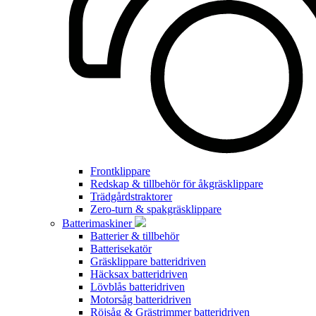
Frontklippare
Redskap & tillbehör för åkgräsklippare
Trädgårdstraktorer
Zero-turn & spakgräsklippare
Batterimaskiner
Batterier & tillbehör
Batterisekatör
Gräsklippare batteridriven
Häcksax batteridriven
Lövblås batteridriven
Motorsåg batteridriven
Röjsåg & Grästrimmer batteridriven