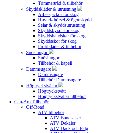
Trimmertråd & tillbehör
Skyddskläder & utrustning
Arbetsjackor för skog
Huvud- hörsel & ögonskydd
Selar & skyddsutrustning
Skyddsbyxor för skog
Skyddshandskar för skog
Skyddsskor för skog
Profilkläder & tillbehör
Snöslungor
Snöslungor
Tillbehör & kapell
Dammsugare
Dammsugare
Tillbehör Dammsugare
Högtryckstvättar
Högtryckstvätt
Högtryckstvättar tillbehör
Can-Am Tillbehör
Off-Road
ATV tillbehör
ATV Bandsatser
ATV Dekaler
ATV Däck och Fälg