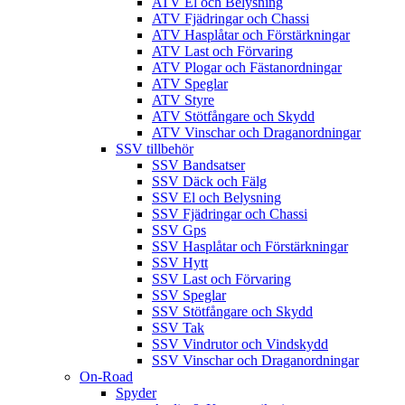
ATV El och Belysning
ATV Fjädringar och Chassi
ATV Hasplåtar och Förstärkningar
ATV Last och Förvaring
ATV Plogar och Fästanordningar
ATV Speglar
ATV Styre
ATV Stötfångare och Skydd
ATV Vinschar och Draganordningar
SSV tillbehör
SSV Bandsatser
SSV Däck och Fälg
SSV El och Belysning
SSV Fjädringar och Chassi
SSV Gps
SSV Hasplåtar och Förstärkningar
SSV Hytt
SSV Last och Förvaring
SSV Speglar
SSV Stötfångare och Skydd
SSV Tak
SSV Vindrutor och Vindskydd
SSV Vinschar och Draganordningar
On-Road
Spyder