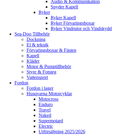
Audio & Kommunikation
Spyder Kapell
Ryker
Ryker Kapell
Ryker Förvaringsboxar
Ryker Vindrutor och Vindskydd
Sea-Doo Tillbehör
Dockning
El & teknik
Förvaringsboxar & Fästen
Kapell
Kläder
Motor & Pumptillbehör
Styre & Fotsteg
Vattensport
Fordon
Fordon i lager
Husqvarna Motorcyklar
Motocross
Enduro
Travel
Naked
Supermotard
Electric
Utförsäljning 2025/2026