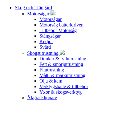
Skog och Trädgård
Motorsågar
Motorsågar
Motorsåg batteridriven
Tillbehör Motorsåg
Stångsågar
Kedjor
Svärd
Skogsutrustning
Dunkar & fyllutrustning
Fett & smörjutrustning
Filutrustning
Mått- & märkutrustning
Olja & kem
Verktygsbälte & tillbehör
Yxor & skogsverktyg
Åkgräsklippare