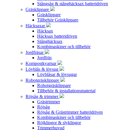
Stångsåg & stånghäcksax batteridriven
Gräsklippare
Gräsklippare
Tillbehör Gräsklippare
Häcksaxar
Häcksax
Häcksax batteridriven
Stånghäcksax
Kombimaskiner och tillbehör
Jordfräsar
Jordfräs
Kompostkvarnar
Lövblås & lövsug
Lövblåsar & lövsugar
Robotgräsklippare
Robotgräsklippare
Tillbehör & installationsmaterial
Röjsåg & trimmer
Grästrimmer
Röjsåg
Röjsåg & Grästrimmer batteridriven
Kombimaskiner och tillbehör
Röjklingor & slyklingor
Trimmerhuvud