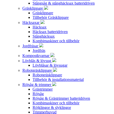
Stångsåg & stånghäcksax batteridriven
Gräsklippare
Gräsklippare
Tillbehör Gräsklippare
Häcksaxar
Häcksax
Häcksax batteridriven
Stånghäcksax
Kombimaskiner och tillbehör
Jordfräsar
Jordfräs
Kompostkvarnar
Lövblås & lövsug
Lövblåsar & lövsugar
Robotgräsklippare
Robotgräsklippare
Tillbehör & installationsmaterial
Röjsåg & trimmer
Grästrimmer
Röjsåg
Röjsåg & Grästrimmer batteridriven
Kombimaskiner och tillbehör
Röjklingor & slyklingor
Trimmerhuvud