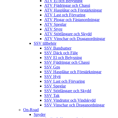
ATV El och Belysning
ATV Fjädringar och Chassi
ATV Hasplåtar och Förstärkningar
ATV Last och Förvaring
ATV Plogar och Fästanordningar
ATV Speglar
ATV Styre
ATV Stötfångare och Skydd
ATV Vinschar och Draganordningar
SSV tillbehör
SSV Bandsatser
SSV Däck och Fälg
SSV El och Belysning
SSV Fjädringar och Chassi
SSV Gps
SSV Hasplåtar och Förstärkningar
SSV Hytt
SSV Last och Förvaring
SSV Speglar
SSV Stötfångare och Skydd
SSV Tak
SSV Vindrutor och Vindskydd
SSV Vinschar och Draganordningar
On-Road
Spyder