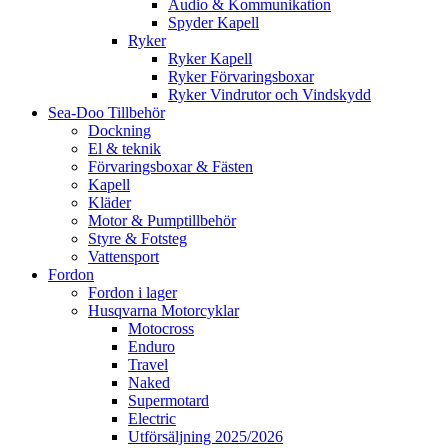
Audio & Kommunikation
Spyder Kapell
Ryker
Ryker Kapell
Ryker Förvaringsboxar
Ryker Vindrutor och Vindskydd
Sea-Doo Tillbehör
Dockning
El & teknik
Förvaringsboxar & Fästen
Kapell
Kläder
Motor & Pumptillbehör
Styre & Fotsteg
Vattensport
Fordon
Fordon i lager
Husqvarna Motorcyklar
Motocross
Enduro
Travel
Naked
Supermotard
Electric
Utförsäljning 2025/2026