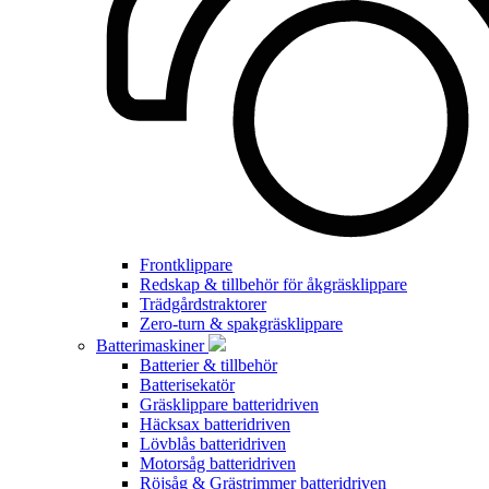
Frontklippare
Redskap & tillbehör för åkgräsklippare
Trädgårdstraktorer
Zero-turn & spakgräsklippare
Batterimaskiner
Batterier & tillbehör
Batterisekatör
Gräsklippare batteridriven
Häcksax batteridriven
Lövblås batteridriven
Motorsåg batteridriven
Röjsåg & Grästrimmer batteridriven