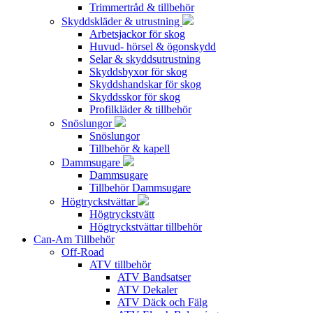
Trimmertråd & tillbehör
Skyddskläder & utrustning
Arbetsjackor för skog
Huvud- hörsel & ögonskydd
Selar & skyddsutrustning
Skyddsbyxor för skog
Skyddshandskar för skog
Skyddsskor för skog
Profilkläder & tillbehör
Snöslungor
Snöslungor
Tillbehör & kapell
Dammsugare
Dammsugare
Tillbehör Dammsugare
Högtryckstvättar
Högtryckstvätt
Högtryckstvättar tillbehör
Can-Am Tillbehör
Off-Road
ATV tillbehör
ATV Bandsatser
ATV Dekaler
ATV Däck och Fälg