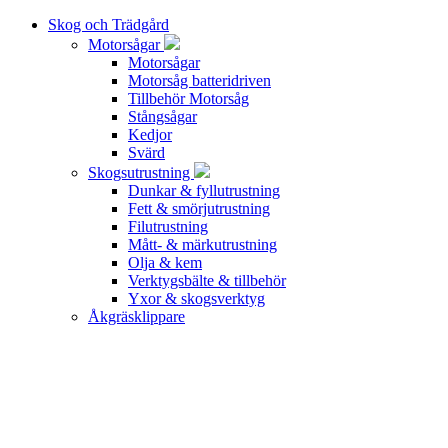
Skog och Trädgård
Motorsågar
Motorsågar
Motorsåg batteridriven
Tillbehör Motorsåg
Stångsågar
Kedjor
Svärd
Skogsutrustning
Dunkar & fyllutrustning
Fett & smörjutrustning
Filutrustning
Mått- & märkutrustning
Olja & kem
Verktygsbälte & tillbehör
Yxor & skogsverktyg
Åkgräsklippare