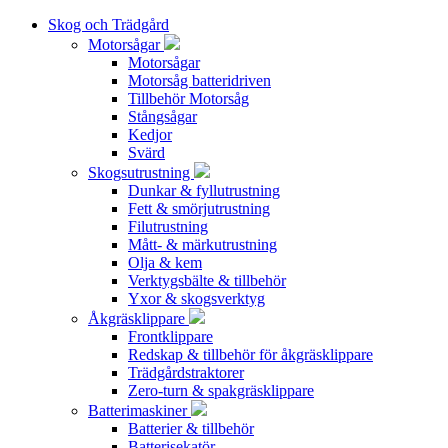
Skog och Trädgård
Motorsågar
Motorsågar
Motorsåg batteridriven
Tillbehör Motorsåg
Stångsågar
Kedjor
Svärd
Skogsutrustning
Dunkar & fyllutrustning
Fett & smörjutrustning
Filutrustning
Mått- & märkutrustning
Olja & kem
Verktygsbälte & tillbehör
Yxor & skogsverktyg
Åkgräsklippare
Frontklippare
Redskap & tillbehör för åkgräsklippare
Trädgårdstraktorer
Zero-turn & spakgräsklippare
Batterimaskiner
Batterier & tillbehör
Batterisekatör