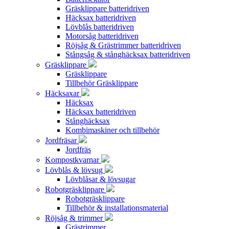
Gräsklippare batteridriven
Häcksax batteridriven
Lövblås batteridriven
Motorsåg batteridriven
Röjsåg & Grästrimmer batteridriven
Stångsåg & stånghäcksax batteridriven
Gräsklippare
Gräsklippare
Tillbehör Gräsklippare
Häcksaxar
Häcksax
Häcksax batteridriven
Stånghäcksax
Kombimaskiner och tillbehör
Jordfräsar
Jordfräs
Kompostkvarnar
Lövblås & lövsug
Lövblåsar & lövsugar
Robotgräsklippare
Robotgräsklippare
Tillbehör & installationsmaterial
Röjsåg & trimmer
Grästrimmer