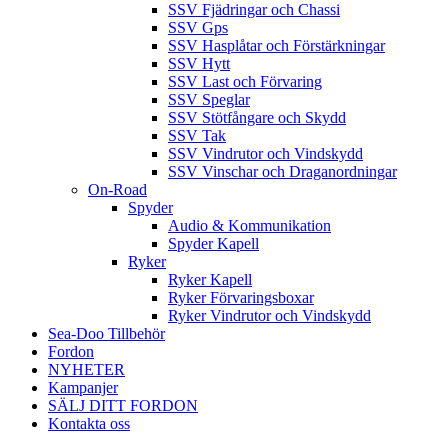
SSV Fjädringar och Chassi
SSV Gps
SSV Hasplåtar och Förstärkningar
SSV Hytt
SSV Last och Förvaring
SSV Speglar
SSV Stötfångare och Skydd
SSV Tak
SSV Vindrutor och Vindskydd
SSV Vinschar och Draganordningar
On-Road
Spyder
Audio & Kommunikation
Spyder Kapell
Ryker
Ryker Kapell
Ryker Förvaringsboxar
Ryker Vindrutor och Vindskydd
Sea-Doo Tillbehör
Fordon
NYHETER
Kampanjer
SÄLJ DITT FORDON
Kontakta oss