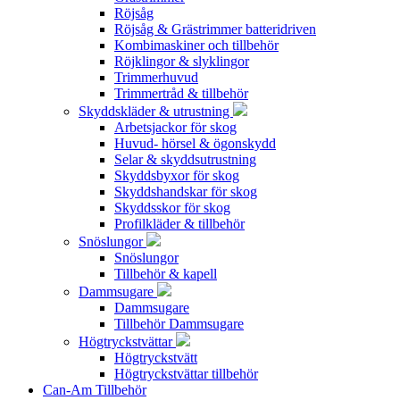
Röjsåg
Röjsåg & Grästrimmer batteridriven
Kombimaskiner och tillbehör
Röjklingor & slyklingor
Trimmerhuvud
Trimmertråd & tillbehör
Skyddskläder & utrustning
Arbetsjackor för skog
Huvud- hörsel & ögonskydd
Selar & skyddsutrustning
Skyddsbyxor för skog
Skyddshandskar för skog
Skyddsskor för skog
Profilkläder & tillbehör
Snöslungor
Snöslungor
Tillbehör & kapell
Dammsugare
Dammsugare
Tillbehör Dammsugare
Högtryckstvättar
Högtryckstvätt
Högtryckstvättar tillbehör
Can-Am Tillbehör