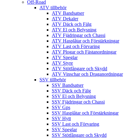
Off-Road
ATV tillbehör
ATV Bandsatser
ATV Dekaler
ATV Däck och Fälg
ATV El och Belysning
ATV Fjädringar och Chassi
ATV Hasplåtar och Förstärkningar
ATV Last och Förvaring
ATV Plogar och Fästanordningar
ATV Speglar
ATV Styre
ATV Stötfångare och Skydd
ATV Vinschar och Draganordningar
SSV tillbehör
SSV Bandsatser
SSV Däck och Fälg
SSV El och Belysning
SSV Fjädringar och Chassi
SSV Gps
SSV Hasplåtar och Förstärkningar
SSV Hytt
SSV Last och Förvaring
SSV Speglar
SSV Stötfångare och Skydd