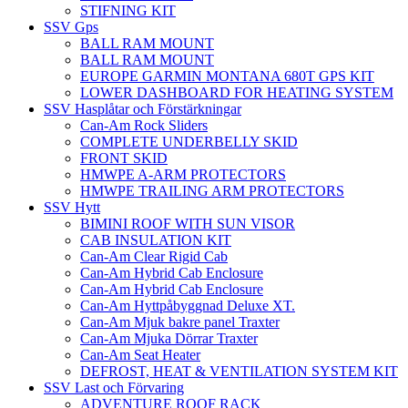
STIFNING KIT
SSV Gps
BALL RAM MOUNT
BALL RAM MOUNT
EUROPE GARMIN MONTANA 680T GPS KIT
LOWER DASHBOARD FOR HEATING SYSTEM
SSV Hasplåtar och Förstärkningar
Can-Am Rock Sliders
COMPLETE UNDERBELLY SKID
FRONT SKID
HMWPE A-ARM PROTECTORS
HMWPE TRAILING ARM PROTECTORS
SSV Hytt
BIMINI ROOF WITH SUN VISOR
CAB INSULATION KIT
Can-Am Clear Rigid Cab
Can-Am Hybrid Cab Enclosure
Can-Am Hybrid Cab Enclosure
Can-Am Hyttpåbyggnad Deluxe XT.
Can-Am Mjuk bakre panel Traxter
Can-Am Mjuka Dörrar Traxter
Can-Am Seat Heater
DEFROST, HEAT & VENTILATION SYSTEM KIT
SSV Last och Förvaring
ADVENTURE ROOF RACK