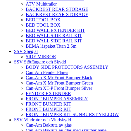
ATV Multitrailer
BACKREST REAR STORAGE
BACKREST REAR STORAGE
BED TOOL BOX
BED TOOL BOX
BED WALL EXTENDER KIT
BED WALL SIDE RAIL KIT
BED WALL SIDE RAIL KIT
BEMA låspaket Titan 2,5m
SSV Speglar
SIDE MIRROR
SSV Stötfångare och Skydd
BODY SIDE PROTECTORS ASSEMBLY
Can-Am Fender Flares
Can-Am X Mr Front Bumper Black
Can-Am X Mr Front Bumper Green
Can-Am XT-P Front Bumper Silver
FENDER EXTENDER
FRONT BUMPER ASSEMBLY
FRONT BUMPER KIT
FRONT BUMPER KIT
FRONT BUMPER KIT SUNBURST YELLOW
SSV Vindrutor och Vindskydd
Can-Am Bakruta av glas
Can-Am Bakruta av glas med skjutbar panel