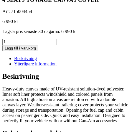
Art:
715004454
6 990
kr
Lägsta pris senaste 30 dagarna:
6 990
kr
4
SEATS
Lägg till i varukorg
TOWAGE
CANVAS
Beskrivning
COVER
Ytterligare information
mängd
Beskrivning
Heavy-duty canvas made of UV-resistant solution-dyed polyester.
Inner soft liner protects windshield and colored panels from
abrasion. All high abrasion areas are reinforced with a double
canvas layer. Weather-resistant trailering cover protects your vehicle
during storage and transportation. Opening for fuel cap and cabin
access on passenger side. Quick and easy installation. Designed to
perfectly fit your vehicle with or without Can-Am accessories.