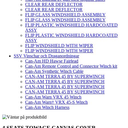
CLEAR REAR DEFLECTOR
CLEAR REAR DEFLECTOR
FLIP GLASS WINDSHIELD ASSEMBLY
FLIP GLASS WINDSHIELD ASSEMBLY
FLIP PLASTIC WINDSHIELD HARDCOATED
ASSY
FLIP PLASTIC WINDSHIELD HARDCOATED
ASSY
FLIP WINDSHIELD WITH WIPER
FLIP WINDSHIELD WITH WIPER
SSV Vinschar och Draganordningar
Can-Am HD Hawse Fairlead
Can-Am Remote Control and Connector Winch kit
Can-Am Synthetic Winch Cable
CAN-AM TERRA 45 BY SUPERWINCH
CAN-AM TERRA 45 BY SUPERWINCH
CAN-AM TERRA 45 BY SUPERWINCH
CAN-AM TERRA 45 BY SUPERWINCH
Can-Am Warn VRX 45 Winch
Can-Am Warn† VRX 45-S Winch
Can-Am Winch Harness
4 SEATS TOWAGE CANVAS COVER