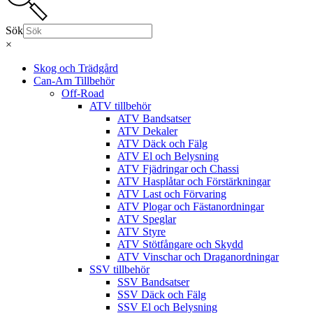
Sök
×
Skog och Trädgård
Can-Am Tillbehör
Off-Road
ATV tillbehör
ATV Bandsatser
ATV Dekaler
ATV Däck och Fälg
ATV El och Belysning
ATV Fjädringar och Chassi
ATV Hasplåtar och Förstärkningar
ATV Last och Förvaring
ATV Plogar och Fästanordningar
ATV Speglar
ATV Styre
ATV Stötfångare och Skydd
ATV Vinschar och Draganordningar
SSV tillbehör
SSV Bandsatser
SSV Däck och Fälg
SSV El och Belysning