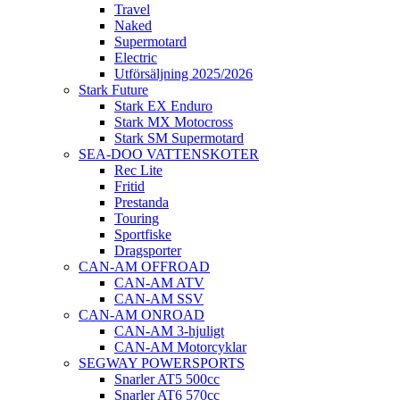
Travel
Naked
Supermotard
Electric
Utförsäljning 2025/2026
Stark Future
Stark EX Enduro
Stark MX Motocross
Stark SM Supermotard
SEA-DOO VATTENSKOTER
Rec Lite
Fritid
Prestanda
Touring
Sportfiske
Dragsporter
CAN-AM OFFROAD
CAN-AM ATV
CAN-AM SSV
CAN-AM ONROAD
CAN-AM 3-hjuligt
CAN-AM Motorcyklar
SEGWAY POWERSPORTS
Snarler AT5 500cc
Snarler AT6 570cc