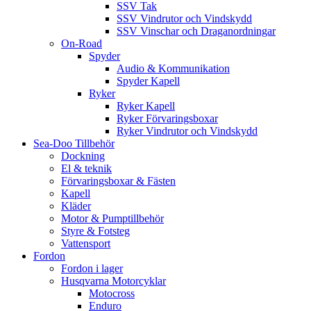
SSV Tak
SSV Vindrutor och Vindskydd
SSV Vinschar och Draganordningar
On-Road
Spyder
Audio & Kommunikation
Spyder Kapell
Ryker
Ryker Kapell
Ryker Förvaringsboxar
Ryker Vindrutor och Vindskydd
Sea-Doo Tillbehör
Dockning
El & teknik
Förvaringsboxar & Fästen
Kapell
Kläder
Motor & Pumptillbehör
Styre & Fotsteg
Vattensport
Fordon
Fordon i lager
Husqvarna Motorcyklar
Motocross
Enduro