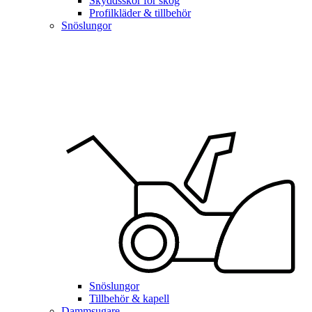
Skyddsskor för skog
Profilkläder & tillbehör
Snöslungor
Snöslungor
Tillbehör & kapell
Dammsugare