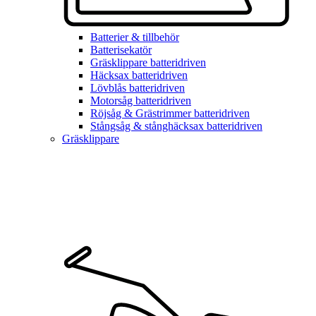
Batterier & tillbehör
Batterisekatör
Gräsklippare batteridriven
Häcksax batteridriven
Lövblås batteridriven
Motorsåg batteridriven
Röjsåg & Grästrimmer batteridriven
Stångsåg & stånghäcksax batteridriven
Gräsklippare