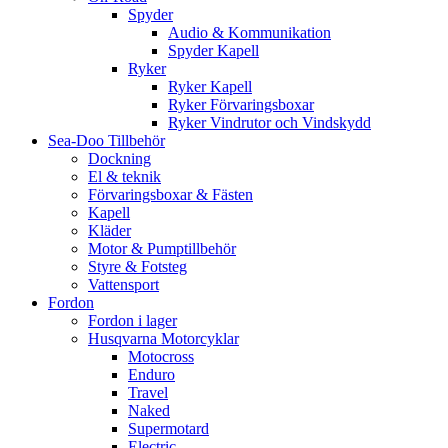
Spyder
Audio & Kommunikation
Spyder Kapell
Ryker
Ryker Kapell
Ryker Förvaringsboxar
Ryker Vindrutor och Vindskydd
Sea-Doo Tillbehör
Dockning
El & teknik
Förvaringsboxar & Fästen
Kapell
Kläder
Motor & Pumptillbehör
Styre & Fotsteg
Vattensport
Fordon
Fordon i lager
Husqvarna Motorcyklar
Motocross
Enduro
Travel
Naked
Supermotard
Electric