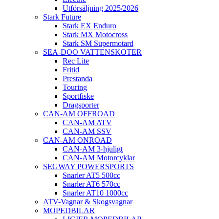
Utförsäljning 2025/2026
Stark Future
Stark EX Enduro
Stark MX Motocross
Stark SM Supermotard
SEA-DOO VATTENSKOTER
Rec Lite
Fritid
Prestanda
Touring
Sportfiske
Dragsporter
CAN-AM OFFROAD
CAN-AM ATV
CAN-AM SSV
CAN-AM ONROAD
CAN-AM 3-hjuligt
CAN-AM Motorcyklar
SEGWAY POWERSPORTS
Snarler AT5 500cc
Snarler AT6 570cc
Snarler AT10 1000cc
ATV-Vagnar & Skogsvagnar
MOPEDBILAR