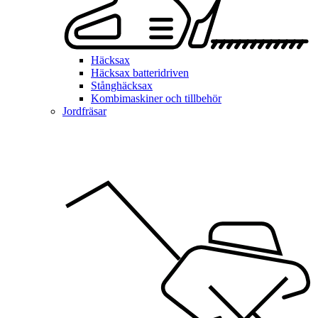
Häcksax
Häcksax batteridriven
Stånghäcksax
Kombimaskiner och tillbehör
Jordfräsar