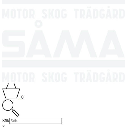
0
Sök
×