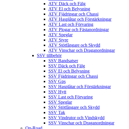
ATV Däck och Fälg
ATV El och Belysning
ATV Fjädringar och Chassi
ATV Hasplåtar och Förstärkningar
ATV Last och Förvaring
ATV Plogar och Fästanordningar
ATV Speglar
ATV Styre
ATV Stötfångare och Skydd
ATV Vinschar och Draganordningar
SSV tillbehör
SSV Bandsatser
SSV Däck och Fälg
SSV El och Belysning
SSV Fjädringar och Chassi
SSV Gps
SSV Hasplåtar och Förstärkningar
SSV Hytt
SSV Last och Förvaring
SSV Speglar
SSV Stötfångare och Skydd
SSV Tak
SSV Vindrutor och Vindskydd
SSV Vinschar och Draganordningar
On-Road