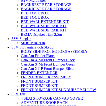
ATV Multitrailer
BACKREST REAR STORAGE
BACKREST REAR STORAGE
BED TOOL BOX
BED TOOL BOX
BED WALL EXTENDER KIT
BED WALL SIDE RAIL KIT
BED WALL SIDE RAIL KIT
BEMA låspaket Titan 2,5m
SSV Speglar
SIDE MIRROR
SSV Stötfångare och Skydd
BODY SIDE PROTECTORS ASSEMBLY
Can-Am Fender Flares
Can-Am X Mr Front Bumper Black
Can-Am X Mr Front Bumper Green
Can-Am XT-P Front Bumper Silver
FENDER EXTENDER
FRONT BUMPER ASSEMBLY
FRONT BUMPER KIT
FRONT BUMPER KIT
FRONT BUMPER KIT SUNBURST YELLOW
SSV Tak
4 SEATS TOWAGE CANVAS COVER
ADVENTURE ROOF RACK