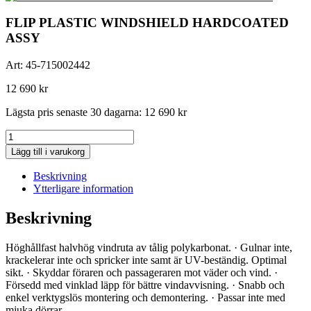
FLIP PLASTIC WINDSHIELD HARDCOATED
ASSY
Art:
45-715002442
12 690
kr
Lägsta pris senaste 30 dagarna:
12 690
kr
FLIP
PLASTIC
Lägg till i varukorg
WINDSHIELD
HARDCOATED
Beskrivning
ASSY
Ytterligare information
mängd
Beskrivning
Höghållfast halvhög vindruta av tålig polykarbonat. · Gulnar inte,
krackelerar inte och spricker inte samt är UV-beständig. Optimal
sikt. · Skyddar föraren och passageraren mot väder och vind. ·
Försedd med vinklad läpp för bättre vindavvisning. · Snabb och
enkel verktygslös montering och demontering. · Passar inte med
mjuka dörrar.