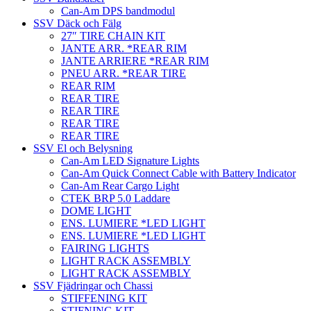
Can-Am DPS bandmodul
SSV Däck och Fälg
27″ TIRE CHAIN KIT
JANTE ARR. *REAR RIM
JANTE ARRIERE *REAR RIM
PNEU ARR. *REAR TIRE
REAR RIM
REAR TIRE
REAR TIRE
REAR TIRE
REAR TIRE
SSV El och Belysning
Can-Am LED Signature Lights
Can-Am Quick Connect Cable with Battery Indicator
Can-Am Rear Cargo Light
CTEK BRP 5.0 Laddare
DOME LIGHT
ENS. LUMIERE *LED LIGHT
ENS. LUMIERE *LED LIGHT
FAIRING LIGHTS
LIGHT RACK ASSEMBLY
LIGHT RACK ASSEMBLY
SSV Fjädringar och Chassi
STIFFENING KIT
STIFNING KIT