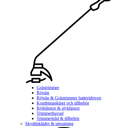
Grästrimmer
Röjsåg
Röjsåg & Grästrimmer batteridriven
Kombimaskiner och tillbehör
Röjklingor & slyklingor
Trimmerhuvud
Trimmertråd & tillbehör
Skyddskläder & utrustning