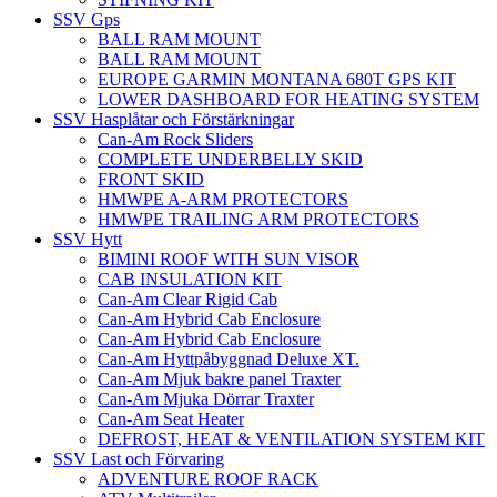
SSV Gps
BALL RAM MOUNT
BALL RAM MOUNT
EUROPE GARMIN MONTANA 680T GPS KIT
LOWER DASHBOARD FOR HEATING SYSTEM
SSV Hasplåtar och Förstärkningar
Can-Am Rock Sliders
COMPLETE UNDERBELLY SKID
FRONT SKID
HMWPE A-ARM PROTECTORS
HMWPE TRAILING ARM PROTECTORS
SSV Hytt
BIMINI ROOF WITH SUN VISOR
CAB INSULATION KIT
Can-Am Clear Rigid Cab
Can-Am Hybrid Cab Enclosure
Can-Am Hybrid Cab Enclosure
Can-Am Hyttpåbyggnad Deluxe XT.
Can-Am Mjuk bakre panel Traxter
Can-Am Mjuka Dörrar Traxter
Can-Am Seat Heater
DEFROST, HEAT & VENTILATION SYSTEM KIT
SSV Last och Förvaring
ADVENTURE ROOF RACK