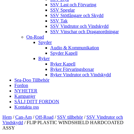
SSV Last och Förvaring
SSV Speglar
SSV Stötfångare och Skydd
SSV Tak
SSV Vindrutor och Vindskydd
SSV Vinschar och Draganordningar
On-Road
Spyder
Audio & Kommunikation
Spyder Kapell
Ryker
Ryker Kapell
Ryker Förvaringsboxar
Ryker Vindrutor och Vindskydd
Sea-Doo Tillbehör
Fordon
NYHETER
Kampanjer
SÄLJ DITT FORDON
Kontakta oss
Hem
/
Can-Am
/
Off-Road
/
SSV tillbehör
/
SSV Vindrutor och
Vindskydd
/ FLIP PLASTIC WINDSHIELD HARDCOATED
ASSY