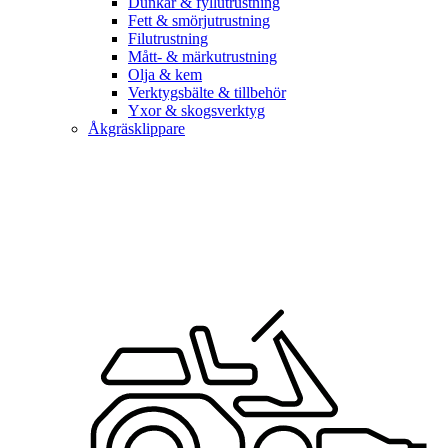
Dunkar & fyllutrustning
Fett & smörjutrustning
Filutrustning
Mått- & märkutrustning
Olja & kem
Verktygsbälte & tillbehör
Yxor & skogsverktyg
Åkgräsklippare