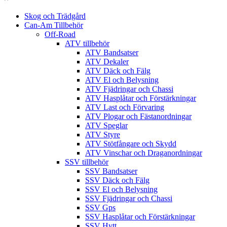
Skog och Trädgård
Can-Am Tillbehör
Off-Road
ATV tillbehör
ATV Bandsatser
ATV Dekaler
ATV Däck och Fälg
ATV El och Belysning
ATV Fjädringar och Chassi
ATV Hasplåtar och Förstärkningar
ATV Last och Förvaring
ATV Plogar och Fästanordningar
ATV Speglar
ATV Styre
ATV Stötfångare och Skydd
ATV Vinschar och Draganordningar
SSV tillbehör
SSV Bandsatser
SSV Däck och Fälg
SSV El och Belysning
SSV Fjädringar och Chassi
SSV Gps
SSV Hasplåtar och Förstärkningar
SSV Hytt