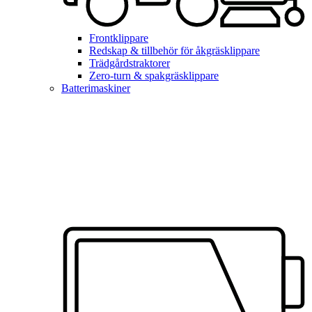
Frontklippare
Redskap & tillbehör för åkgräsklippare
Trädgårdstraktorer
Zero-turn & spakgräsklippare
Batterimaskiner