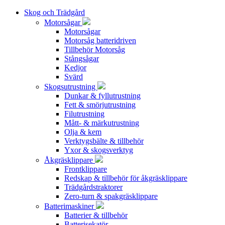
Skog och Trädgård
Motorsågar
Motorsågar
Motorsåg batteridriven
Tillbehör Motorsåg
Stångsågar
Kedjor
Svärd
Skogsutrustning
Dunkar & fyllutrustning
Fett & smörjutrustning
Filutrustning
Mått- & märkutrustning
Olja & kem
Verktygsbälte & tillbehör
Yxor & skogsverktyg
Åkgräsklippare
Frontklippare
Redskap & tillbehör för åkgräsklippare
Trädgårdstraktorer
Zero-turn & spakgräsklippare
Batterimaskiner
Batterier & tillbehör
Batterisekatör