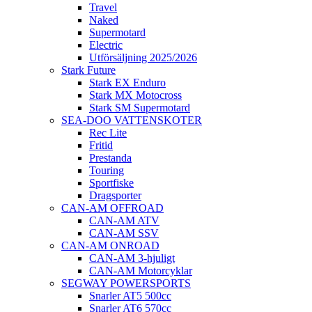
Travel
Naked
Supermotard
Electric
Utförsäljning 2025/2026
Stark Future
Stark EX Enduro
Stark MX Motocross
Stark SM Supermotard
SEA-DOO VATTENSKOTER
Rec Lite
Fritid
Prestanda
Touring
Sportfiske
Dragsporter
CAN-AM OFFROAD
CAN-AM ATV
CAN-AM SSV
CAN-AM ONROAD
CAN-AM 3-hjuligt
CAN-AM Motorcyklar
SEGWAY POWERSPORTS
Snarler AT5 500cc
Snarler AT6 570cc