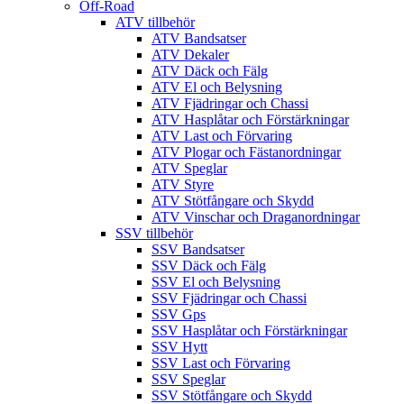
Off-Road
ATV tillbehör
ATV Bandsatser
ATV Dekaler
ATV Däck och Fälg
ATV El och Belysning
ATV Fjädringar och Chassi
ATV Hasplåtar och Förstärkningar
ATV Last och Förvaring
ATV Plogar och Fästanordningar
ATV Speglar
ATV Styre
ATV Stötfångare och Skydd
ATV Vinschar och Draganordningar
SSV tillbehör
SSV Bandsatser
SSV Däck och Fälg
SSV El och Belysning
SSV Fjädringar och Chassi
SSV Gps
SSV Hasplåtar och Förstärkningar
SSV Hytt
SSV Last och Förvaring
SSV Speglar
SSV Stötfångare och Skydd