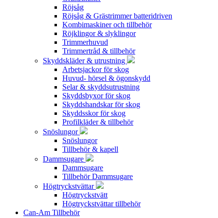
Röjsåg
Röjsåg & Grästrimmer batteridriven
Kombimaskiner och tillbehör
Röjklingor & slyklingor
Trimmerhuvud
Trimmertråd & tillbehör
Skyddskläder & utrustning
Arbetsjackor för skog
Huvud- hörsel & ögonskydd
Selar & skyddsutrustning
Skyddsbyxor för skog
Skyddshandskar för skog
Skyddsskor för skog
Profilkläder & tillbehör
Snöslungor
Snöslungor
Tillbehör & kapell
Dammsugare
Dammsugare
Tillbehör Dammsugare
Högtryckstvättar
Högtryckstvätt
Högtryckstvättar tillbehör
Can-Am Tillbehör