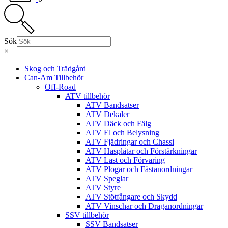
Sök
×
Skog och Trädgård
Can-Am Tillbehör
Off-Road
ATV tillbehör
ATV Bandsatser
ATV Dekaler
ATV Däck och Fälg
ATV El och Belysning
ATV Fjädringar och Chassi
ATV Hasplåtar och Förstärkningar
ATV Last och Förvaring
ATV Plogar och Fästanordningar
ATV Speglar
ATV Styre
ATV Stötfångare och Skydd
ATV Vinschar och Draganordningar
SSV tillbehör
SSV Bandsatser