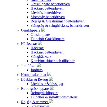
Gräsklippare batteridriven
Häcksax batteridriven
Lövblås batteridriven
Motorsåg batteridriven
Röjsåg & Grästrimmer batteridriven
Stångsåg & stånghäcksax batteridriven
Gräsklippare
Gräsklippare
Tillbehör Gräsklippare
Häcksaxar
Häcksax
Häcksax batteridriven
Stånghäcksax
Kombimaskiner och tillbehör
Jordfräsar
Jordfräs
Kompostkvarnar
Lövblås & lövsug
Lövblåsar & lövsugar
Robotgräsklippare
Robotgräsklippare
Tillbehör & installationsmaterial
Röjsåg & trimmer
Grästrimmer