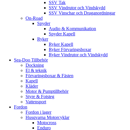
SSV Tak
SSV Vindrutor och Vindskydd
SSV Vinschar och Draganordningar
On-Road
Spyder
Audio & Kommunikation
Spyder Kapell
Ryker
Ryker Kapell
Ryker Förvaringsboxar
Ryker Vindrutor och Vindskydd
Sea-Doo Tillbehör
Dockning
El & teknik
Förvaringsboxar & Fästen
Kapell
Kläder
Motor & Pumptillbehör
Styre & Fotsteg
Vattensport
Fordon
Fordon i lager
Husqvarna Motorcyklar
Motocross
Enduro